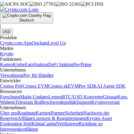
Deutsch
|
USD
Produkte
Crypto.com App
Onchain
Level Up
Märkte
Krypto
Funktionen
Karten
Körbe
Earn
Staking
DeFi Staking
Pay
Prime
Unternehmen
Verwahrung
Pay für Händler
Entwickler
Cronos PoS
Cronos EVM
Cronos zkEVM
Pay SDK
AI Agent SDK
Ressourcen
Forschung
Markt-Updates
Lernen
BTC/USD Konverter
Glossar
Kurs-
Widgets
Telegram Bot
Beschwerdepolitik
Support
Kryptooversigt
Unternehmen
Über uns
Roadmap
Karriere
Partner
Sicherheit
Nachweis der
Reserven
Affiliate
Lizenzen & Registrierungen
Krypto-Asset
Exploration Hub
Klima
Capital
Verifizieren
Richtlinie zu
Interessenkonflikten