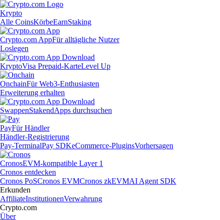
Krypto
Alle Coins
Körbe
Earn
Staking
Crypto.com App
Für alltägliche Nutzer
Loslegen
Krypto
Visa Prepaid-Karte
Level Up
Onchain
Für Web3-Enthusiasten
Erweiterung erhalten
Swappen
Staken
dApps durchsuchen
Pay
Für Händler
Händler-Registrierung
Pay-Terminal
Pay SDK
eCommerce-Plugins
Vorhersagen
Cronos
EVM-kompatible Layer 1
Cronos entdecken
Cronos PoS
Cronos EVM
Cronos zkEVM
AI Agent SDK
Erkunden
Affiliate
Institutionen
Verwahrung
Crypto.com
Über