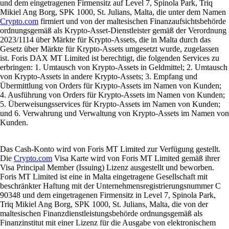
und dem eingetragenen Firmensitz auf Level 7, Spinola Park, Triq
Mikiel Ang Borg, SPK 1000, St. Julians, Malta, die unter dem Namen
Crypto.com
firmiert und von der maltesischen Finanzaufsichtsbehörde
ordnungsgemäß als Krypto-Asset-Dienstleister gemäß der Verordnung
2023/1114 über Märkte für Krypto-Assets, die in Malta durch das
Gesetz über Märkte für Krypto-Assets umgesetzt wurde, zugelassen
ist. Foris DAX MT Limited ist berechtigt, die folgenden Services zu
erbringen: 1. Umtausch von Krypto-Assets in Geldmittel; 2. Umtausch
von Krypto-Assets in andere Krypto-Assets; 3. Empfang und
Übermittlung von Orders für Krypto-Assets im Namen von Kunden;
4. Ausführung von Orders für Krypto-Assets im Namen von Kunden;
5. Überweisungsservices für Krypto-Assets im Namen von Kunden;
und 6. Verwahrung und Verwaltung von Krypto-Assets im Namen von
Kunden.
Das Cash-Konto wird von Foris MT Limited zur Verfügung gestellt.
Die
Crypto.com
Visa Karte wird von Foris MT Limited gemäß ihrer
Visa Principal Member (Issuing) Lizenz ausgestellt und beworben.
Foris MT Limited ist eine in Malta eingetragene Gesellschaft mit
beschränkter Haftung mit der Unternehmensregistrierungsnummer C
90348 und dem eingetragenen Firmensitz in Level 7, Spinola Park,
Triq Mikiel Ang Borg, SPK 1000, St. Julians, Malta, die von der
maltesischen Finanzdienstleistungsbehörde ordnungsgemäß als
Finanzinstitut mit einer Lizenz für die Ausgabe von elektronischem