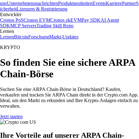
uns
Unternehmensnachrichten
Produktneuheiten
Events
Karriere
Partner
S
icherheit
Lizenzen & Registrierung
Entwickler
Cronos PoS
Cronos EVM
Cronos zkEVM
Pay SDK
AI Agent
SDK
MCP Servers
Trading Skill Repo
Lernen
Lernen
Bitcoin
Forschung
Markt-Updates
KRYPTO
So finden Sie eine sichere ARPA
Chain-Börse
Suchen Sie eine ARPA Chain-Börse in Deutschland? Kaufen,
verkaufen und tracken Sie ARPA Chain direkt in der Crypto.com App.
Ideal, um den Markt zu erkunden und Ihre Krypto-Anlagen einfach zu
verwalten.
Jetzt starten
Ihre Vorteile auf unserer ARPA Chain-