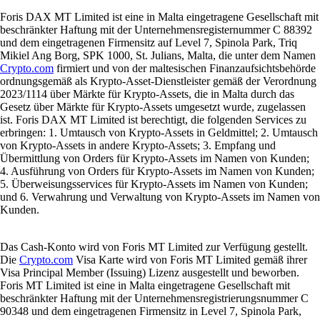
Foris DAX MT Limited ist eine in Malta eingetragene Gesellschaft mit
beschränkter Haftung mit der Unternehmensregisternummer C 88392
und dem eingetragenen Firmensitz auf Level 7, Spinola Park, Triq
Mikiel Ang Borg, SPK 1000, St. Julians, Malta, die unter dem Namen
Crypto.com
firmiert und von der maltesischen Finanzaufsichtsbehörde
ordnungsgemäß als Krypto-Asset-Dienstleister gemäß der Verordnung
2023/1114 über Märkte für Krypto-Assets, die in Malta durch das
Gesetz über Märkte für Krypto-Assets umgesetzt wurde, zugelassen
ist. Foris DAX MT Limited ist berechtigt, die folgenden Services zu
erbringen: 1. Umtausch von Krypto-Assets in Geldmittel; 2. Umtausch
von Krypto-Assets in andere Krypto-Assets; 3. Empfang und
Übermittlung von Orders für Krypto-Assets im Namen von Kunden;
4. Ausführung von Orders für Krypto-Assets im Namen von Kunden;
5. Überweisungsservices für Krypto-Assets im Namen von Kunden;
und 6. Verwahrung und Verwaltung von Krypto-Assets im Namen von
Kunden.
Das Cash-Konto wird von Foris MT Limited zur Verfügung gestellt.
Die
Crypto.com
Visa Karte wird von Foris MT Limited gemäß ihrer
Visa Principal Member (Issuing) Lizenz ausgestellt und beworben.
Foris MT Limited ist eine in Malta eingetragene Gesellschaft mit
beschränkter Haftung mit der Unternehmensregistrierungsnummer C
90348 und dem eingetragenen Firmensitz in Level 7, Spinola Park,