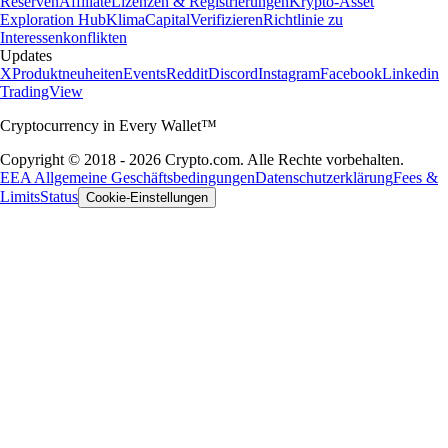
Reserven
Affiliate
Lizenzen & Registrierungen
Krypto-Asset
Exploration Hub
Klima
Capital
Verifizieren
Richtlinie zu
Interessenkonflikten
Updates
X
Produktneuheiten
Events
Reddit
Discord
Instagram
Facebook
Linkedin
TradingView
Cryptocurrency in Every Wallet™
Copyright © 2018 - 2026 Crypto.com. Alle Rechte vorbehalten.
EEA Allgemeine Geschäftsbedingungen
Datenschutzerklärung
Fees &
Limits
Status
Cookie-Einstellungen