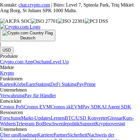
Kontakt:
chat.crypto.com
| Büro: Level 7, Spinola Park, Triq Mikiel
Ang Borg, St Julians SPK 1000 Malta.
Deutsch
|
USD
Produkte
Crypto.com App
Onchain
Level Up
Märkte
Krypto
Funktionen
Karten
Körbe
Earn
Staking
DeFi Staking
Pay
Prime
Unternehmen
Verwahrung
Pay für Händler
Entwickler
Cronos PoS
Cronos EVM
Cronos zkEVM
Pay SDK
AI Agent SDK
Ressourcen
Forschung
Markt-Updates
Lernen
BTC/USD Konverter
Glossar
Kurs-
Widgets
Telegram Bot
Beschwerdepolitik
Support
Kryptooversigt
Unternehmen
Über uns
Roadmap
Karriere
Partner
Sicherheit
Nachweis der