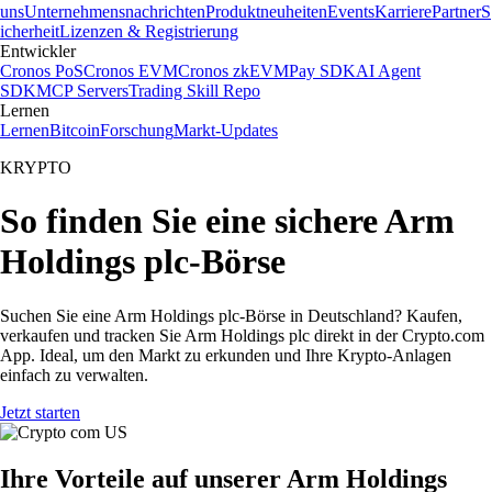
uns
Unternehmensnachrichten
Produktneuheiten
Events
Karriere
Partner
S
icherheit
Lizenzen & Registrierung
Entwickler
Cronos PoS
Cronos EVM
Cronos zkEVM
Pay SDK
AI Agent
SDK
MCP Servers
Trading Skill Repo
Lernen
Lernen
Bitcoin
Forschung
Markt-Updates
KRYPTO
So finden Sie eine sichere Arm
Holdings plc-Börse
Suchen Sie eine Arm Holdings plc-Börse in Deutschland? Kaufen,
verkaufen und tracken Sie Arm Holdings plc direkt in der Crypto.com
App. Ideal, um den Markt zu erkunden und Ihre Krypto-Anlagen
einfach zu verwalten.
Jetzt starten
Ihre Vorteile auf unserer Arm Holdings