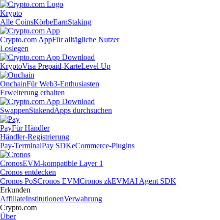
Krypto
Alle Coins
Körbe
Earn
Staking
Crypto.com App
Für alltägliche Nutzer
Loslegen
Krypto
Visa Prepaid-Karte
Level Up
Onchain
Für Web3-Enthusiasten
Erweiterung erhalten
Swappen
Staken
dApps durchsuchen
Pay
Für Händler
Händler-Registrierung
Pay-Terminal
Pay SDK
eCommerce-Plugins
Cronos
EVM-kompatible Layer 1
Cronos entdecken
Cronos PoS
Cronos EVM
Cronos zkEVM
AI Agent SDK
Erkunden
Affiliate
Institutionen
Verwahrung
Crypto.com
Über