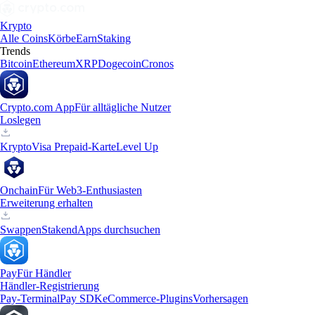
Krypto
Alle Coins
Körbe
Earn
Staking
Trends
Bitcoin
Ethereum
XRP
Dogecoin
Cronos
Crypto.com App
Für alltägliche Nutzer
Loslegen
Krypto
Visa Prepaid-Karte
Level Up
Onchain
Für Web3-Enthusiasten
Erweiterung erhalten
Swappen
Staken
dApps durchsuchen
Pay
Für Händler
Händler-Registrierung
Pay-Terminal
Pay SDK
eCommerce-Plugins
Vorhersagen