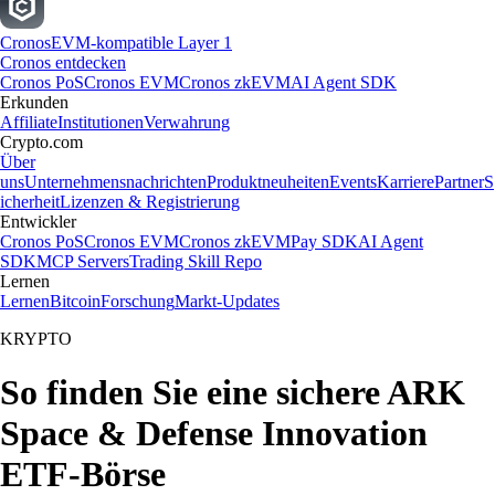
Cronos
EVM-kompatible Layer 1
Cronos entdecken
Cronos PoS
Cronos EVM
Cronos zkEVM
AI Agent SDK
Erkunden
Affiliate
Institutionen
Verwahrung
Crypto.com
Über
uns
Unternehmensnachrichten
Produktneuheiten
Events
Karriere
Partner
S
icherheit
Lizenzen & Registrierung
Entwickler
Cronos PoS
Cronos EVM
Cronos zkEVM
Pay SDK
AI Agent
SDK
MCP Servers
Trading Skill Repo
Lernen
Lernen
Bitcoin
Forschung
Markt-Updates
KRYPTO
So finden Sie eine sichere ARK
Space & Defense Innovation
ETF-Börse