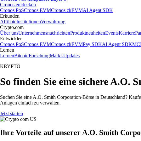
Cronos entdecken
Cronos PoS
Cronos EVM
Cronos zkEVM
AI Agent SDK
Erkunden
Affiliate
Institutionen
Verwahrung
Crypto.com
Über uns
Unternehmensnachrichten
Produktneuheiten
Events
Karriere
Pa
Entwickler
Cronos PoS
Cronos EVM
Cronos zkEVM
Pay SDK
AI Agent SDK
MCP
Lernen
Lernen
Bitcoin
Forschung
Markt-Updates
KRYPTO
So finden Sie eine sichere A.O.
Suchen Sie eine A.O. Smith Corporation-Börse in Deutschland? Kaufen
Anlagen einfach zu verwalten.
Jetzt starten
Ihre Vorteile auf unserer A.O. Smith Corp