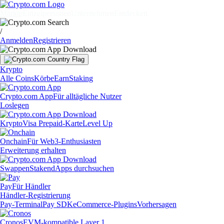
Märkte
Einzelpersonen
Unternehmen
Entdecken
/
Anmelden
Registrieren
Krypto
Alle Coins
Körbe
Earn
Staking
Crypto.com App
Für alltägliche Nutzer
Loslegen
Krypto
Visa Prepaid-Karte
Level Up
Onchain
Für Web3-Enthusiasten
Erweiterung erhalten
Swappen
Staken
dApps durchsuchen
Pay
Für Händler
Händler-Registrierung
Pay-Terminal
Pay SDK
eCommerce-Plugins
Vorhersagen
Cronos
EVM-kompatible Layer 1