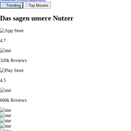
Trending
Top Movers
Das sagen unsere Nutzer
4.7
320k Reviews
4.5
660k Reviews