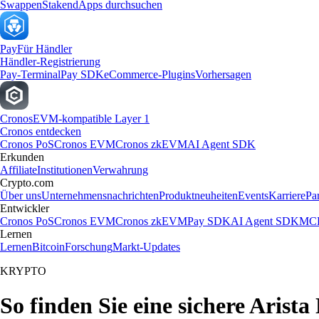
Swappen
Staken
dApps durchsuchen
Pay
Für Händler
Händler-Registrierung
Pay-Terminal
Pay SDK
eCommerce-Plugins
Vorhersagen
Cronos
EVM-kompatible Layer 1
Cronos entdecken
Cronos PoS
Cronos EVM
Cronos zkEVM
AI Agent SDK
Erkunden
Affiliate
Institutionen
Verwahrung
Crypto.com
Über uns
Unternehmensnachrichten
Produktneuheiten
Events
Karriere
Pa
Entwickler
Cronos PoS
Cronos EVM
Cronos zkEVM
Pay SDK
AI Agent SDK
MCP
Lernen
Lernen
Bitcoin
Forschung
Markt-Updates
KRYPTO
So finden Sie eine sichere Arista