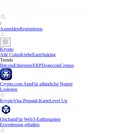
Märkte
Einzelpersonen
Unternehmen
Entdecken
/
Anmelden
Registrieren
Krypto
Alle Coins
Körbe
Earn
Staking
Trends
Bitcoin
Ethereum
XRP
Dogecoin
Cronos
Crypto.com App
Für alltägliche Nutzer
Loslegen
Krypto
Visa Prepaid-Karte
Level Up
Onchain
Für Web3-Enthusiasten
Erweiterung erhalten