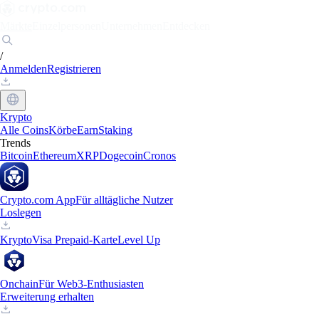
Märkte
Einzelpersonen
Unternehmen
Entdecken
/
Anmelden
Registrieren
Krypto
Alle Coins
Körbe
Earn
Staking
Trends
Bitcoin
Ethereum
XRP
Dogecoin
Cronos
Crypto.com App
Für alltägliche Nutzer
Loslegen
Krypto
Visa Prepaid-Karte
Level Up
Onchain
Für Web3-Enthusiasten
Erweiterung erhalten