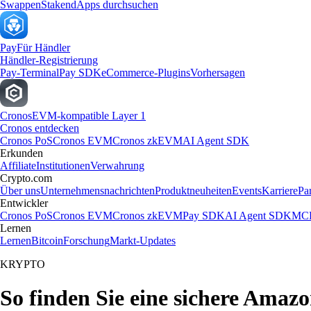
Swappen
Staken
dApps durchsuchen
Pay
Für Händler
Händler-Registrierung
Pay-Terminal
Pay SDK
eCommerce-Plugins
Vorhersagen
Cronos
EVM-kompatible Layer 1
Cronos entdecken
Cronos PoS
Cronos EVM
Cronos zkEVM
AI Agent SDK
Erkunden
Affiliate
Institutionen
Verwahrung
Crypto.com
Über uns
Unternehmensnachrichten
Produktneuheiten
Events
Karriere
Pa
Entwickler
Cronos PoS
Cronos EVM
Cronos zkEVM
Pay SDK
AI Agent SDK
MCP
Lernen
Lernen
Bitcoin
Forschung
Markt-Updates
KRYPTO
So finden Sie eine sichere Amazo