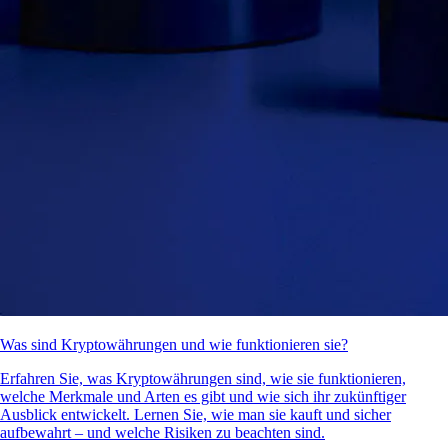
Was sind Kryptowährungen und wie funktionieren sie?
Erfahren Sie, was Kryptowährungen sind, wie sie funktionieren,
welche Merkmale und Arten es gibt und wie sich ihr zukünftiger
Ausblick entwickelt. Lernen Sie, wie man sie kauft und sicher
aufbewahrt – und welche Risiken zu beachten sind.