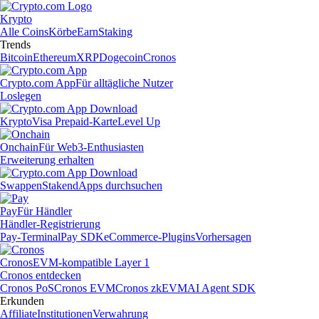
Krypto
Alle Coins
Körbe
Earn
Staking
Trends
Bitcoin
Ethereum
XRP
Dogecoin
Cronos
Crypto.com App
Für alltägliche Nutzer
Loslegen
Krypto
Visa Prepaid-Karte
Level Up
Onchain
Für Web3-Enthusiasten
Erweiterung erhalten
Swappen
Staken
dApps durchsuchen
Pay
Für Händler
Händler-Registrierung
Pay-Terminal
Pay SDK
eCommerce-Plugins
Vorhersagen
Cronos
EVM-kompatible Layer 1
Cronos entdecken
Cronos PoS
Cronos EVM
Cronos zkEVM
AI Agent SDK
Erkunden
Affiliate
Institutionen
Verwahrung