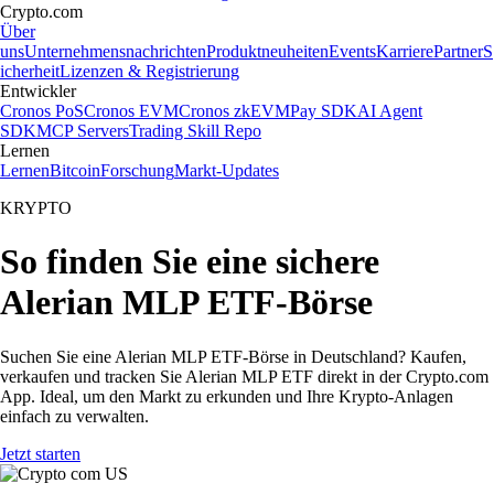
Crypto.com
Über
uns
Unternehmensnachrichten
Produktneuheiten
Events
Karriere
Partner
S
icherheit
Lizenzen & Registrierung
Entwickler
Cronos PoS
Cronos EVM
Cronos zkEVM
Pay SDK
AI Agent
SDK
MCP Servers
Trading Skill Repo
Lernen
Lernen
Bitcoin
Forschung
Markt-Updates
KRYPTO
So finden Sie eine sichere
Alerian MLP ETF-Börse
Suchen Sie eine Alerian MLP ETF-Börse in Deutschland? Kaufen,
verkaufen und tracken Sie Alerian MLP ETF direkt in der Crypto.com
App. Ideal, um den Markt zu erkunden und Ihre Krypto-Anlagen
einfach zu verwalten.
Jetzt starten