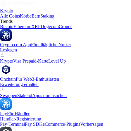
Krypto
Alle Coins
Körbe
Earn
Staking
Trends
Bitcoin
Ethereum
XRP
Dogecoin
Cronos
Crypto.com App
Für alltägliche Nutzer
Loslegen
Krypto
Visa Prepaid-Karte
Level Up
Onchain
Für Web3-Enthusiasten
Erweiterung erhalten
Swappen
Staken
dApps durchsuchen
Pay
Für Händler
Händler-Registrierung
Pay-Terminal
Pay SDK
eCommerce-Plugins
Vorhersagen