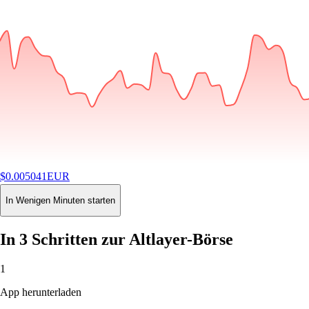
$
0.005041
EUR
-0.84
%
24H
Buy
In Wenigen Minuten starten
In 3 Schritten zur Altlayer-Börse
1
App herunterladen