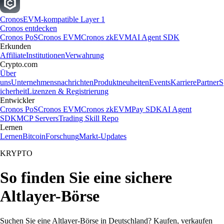
Cronos
EVM-kompatible Layer 1
Cronos entdecken
Cronos PoS
Cronos EVM
Cronos zkEVM
AI Agent SDK
Erkunden
Affiliate
Institutionen
Verwahrung
Crypto.com
Über
uns
Unternehmensnachrichten
Produktneuheiten
Events
Karriere
Partner
S
icherheit
Lizenzen & Registrierung
Entwickler
Cronos PoS
Cronos EVM
Cronos zkEVM
Pay SDK
AI Agent
SDK
MCP Servers
Trading Skill Repo
Lernen
Lernen
Bitcoin
Forschung
Markt-Updates
KRYPTO
So finden Sie eine sichere
Altlayer-Börse
Suchen Sie eine Altlayer-Börse in Deutschland? Kaufen, verkaufen