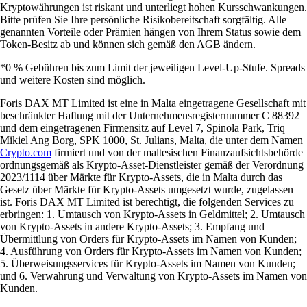
Kryptowährungen ist riskant und unterliegt hohen Kursschwankungen.
Bitte prüfen Sie Ihre persönliche Risikobereitschaft sorgfältig. Alle
genannten Vorteile oder Prämien hängen von Ihrem Status sowie dem
Token-Besitz ab und können sich gemäß den AGB ändern.
*0 % Gebühren bis zum Limit der jeweiligen Level-Up-Stufe. Spreads
und weitere Kosten sind möglich.
Foris DAX MT Limited ist eine in Malta eingetragene Gesellschaft mit
beschränkter Haftung mit der Unternehmensregisternummer C 88392
und dem eingetragenen Firmensitz auf Level 7, Spinola Park, Triq
Mikiel Ang Borg, SPK 1000, St. Julians, Malta, die unter dem Namen
Crypto.com
firmiert und von der maltesischen Finanzaufsichtsbehörde
ordnungsgemäß als Krypto-Asset-Dienstleister gemäß der Verordnung
2023/1114 über Märkte für Krypto-Assets, die in Malta durch das
Gesetz über Märkte für Krypto-Assets umgesetzt wurde, zugelassen
ist. Foris DAX MT Limited ist berechtigt, die folgenden Services zu
erbringen: 1. Umtausch von Krypto-Assets in Geldmittel; 2. Umtausch
von Krypto-Assets in andere Krypto-Assets; 3. Empfang und
Übermittlung von Orders für Krypto-Assets im Namen von Kunden;
4. Ausführung von Orders für Krypto-Assets im Namen von Kunden;
5. Überweisungsservices für Krypto-Assets im Namen von Kunden;
und 6. Verwahrung und Verwaltung von Krypto-Assets im Namen von
Kunden.