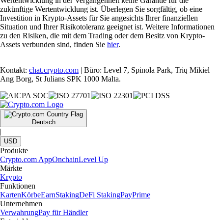
Wertentwicklung in der Vergangenheit keine Garantie für die
zukünftige Wertentwicklung ist. Überlegen Sie sorgfältig, ob eine
Investition in Krypto-Assets für Sie angesichts Ihrer finanziellen
Situation und Ihrer Risikotoleranz geeignet ist. Weitere Informationen
zu den Risiken, die mit dem Trading oder dem Besitz von Krypto-
Assets verbunden sind, finden Sie
hier
.
Kontakt:
chat.crypto.com
| Büro: Level 7, Spinola Park, Triq Mikiel
Ang Borg, St Julians SPK 1000 Malta.
Deutsch
|
USD
Produkte
Crypto.com App
Onchain
Level Up
Märkte
Krypto
Funktionen
Karten
Körbe
Earn
Staking
DeFi Staking
Pay
Prime
Unternehmen
Verwahrung
Pay für Händler