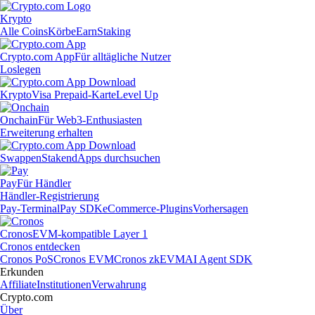
Krypto
Alle Coins
Körbe
Earn
Staking
Crypto.com App
Für alltägliche Nutzer
Loslegen
Krypto
Visa Prepaid-Karte
Level Up
Onchain
Für Web3-Enthusiasten
Erweiterung erhalten
Swappen
Staken
dApps durchsuchen
Pay
Für Händler
Händler-Registrierung
Pay-Terminal
Pay SDK
eCommerce-Plugins
Vorhersagen
Cronos
EVM-kompatible Layer 1
Cronos entdecken
Cronos PoS
Cronos EVM
Cronos zkEVM
AI Agent SDK
Erkunden
Affiliate
Institutionen
Verwahrung
Crypto.com
Über