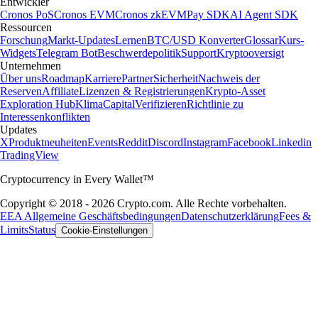
Entwickler
Cronos PoS
Cronos EVM
Cronos zkEVM
Pay SDK
AI Agent SDK
Ressourcen
Forschung
Markt-Updates
Lernen
BTC/USD Konverter
Glossar
Kurs-
Widgets
Telegram Bot
Beschwerdepolitik
Support
Kryptooversigt
Unternehmen
Über uns
Roadmap
Karriere
Partner
Sicherheit
Nachweis der
Reserven
Affiliate
Lizenzen & Registrierungen
Krypto-Asset
Exploration Hub
Klima
Capital
Verifizieren
Richtlinie zu
Interessenkonflikten
Updates
X
Produktneuheiten
Events
Reddit
Discord
Instagram
Facebook
Linkedin
TradingView
Cryptocurrency in Every Wallet™
Copyright © 2018 - 2026 Crypto.com. Alle Rechte vorbehalten.
EEA Allgemeine Geschäftsbedingungen
Datenschutzerklärung
Fees &
Limits
Status
Cookie-Einstellungen