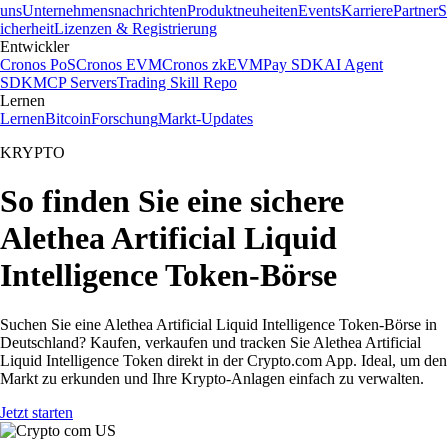
uns
Unternehmensnachrichten
Produktneuheiten
Events
Karriere
Partner
S
icherheit
Lizenzen & Registrierung
Entwickler
Cronos PoS
Cronos EVM
Cronos zkEVM
Pay SDK
AI Agent
SDK
MCP Servers
Trading Skill Repo
Lernen
Lernen
Bitcoin
Forschung
Markt-Updates
KRYPTO
So finden Sie eine sichere
Alethea Artificial Liquid
Intelligence Token-Börse
Suchen Sie eine Alethea Artificial Liquid Intelligence Token-Börse in
Deutschland? Kaufen, verkaufen und tracken Sie Alethea Artificial
Liquid Intelligence Token direkt in der Crypto.com App. Ideal, um den
Markt zu erkunden und Ihre Krypto-Anlagen einfach zu verwalten.
Jetzt starten