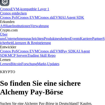
Cronos
EVM-kompatible Layer 1
Cronos entdecken
Cronos PoS
Cronos EVM
Cronos zkEVM
AI Agent SDK
Erkunden
Affiliate
Institutionen
Verwahrung
Crypto.com
Über
uns
Unternehmensnachrichten
Produktneuheiten
Events
Karriere
Partner
S
icherheit
Lizenzen & Registrierung
Entwickler
Cronos PoS
Cronos EVM
Cronos zkEVM
Pay SDK
AI Agent
SDK
MCP Servers
Trading Skill Repo
Lernen
Lernen
Bitcoin
Forschung
Markt-Updates
KRYPTO
So finden Sie eine sichere
Alchemy Pay-Börse
Suchen Sie eine Alchemy Pay-Börse in Deutschland? Kaufen,