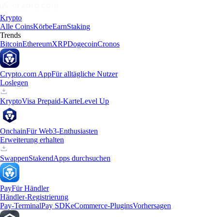
Krypto
Alle Coins
Körbe
Earn
Staking
Trends
Bitcoin
Ethereum
XRP
Dogecoin
Cronos
Crypto.com App
Für alltägliche Nutzer
Loslegen
Krypto
Visa Prepaid-Karte
Level Up
Onchain
Für Web3-Enthusiasten
Erweiterung erhalten
Swappen
Staken
dApps durchsuchen
Pay
Für Händler
Händler-Registrierung
Pay-Terminal
Pay SDK
eCommerce-Plugins
Vorhersagen