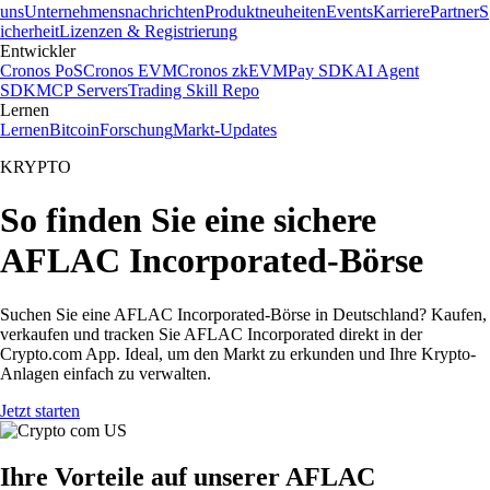
uns
Unternehmensnachrichten
Produktneuheiten
Events
Karriere
Partner
S
icherheit
Lizenzen & Registrierung
Entwickler
Cronos PoS
Cronos EVM
Cronos zkEVM
Pay SDK
AI Agent
SDK
MCP Servers
Trading Skill Repo
Lernen
Lernen
Bitcoin
Forschung
Markt-Updates
KRYPTO
So finden Sie eine sichere
AFLAC Incorporated-Börse
Suchen Sie eine AFLAC Incorporated-Börse in Deutschland? Kaufen,
verkaufen und tracken Sie AFLAC Incorporated direkt in der
Crypto.com App. Ideal, um den Markt zu erkunden und Ihre Krypto-
Anlagen einfach zu verwalten.
Jetzt starten
Ihre Vorteile auf unserer AFLAC