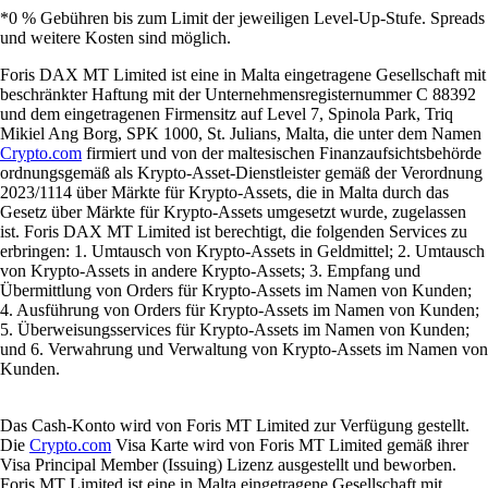
*0 % Gebühren bis zum Limit der jeweiligen Level-Up-Stufe. Spreads
und weitere Kosten sind möglich.
Foris DAX MT Limited ist eine in Malta eingetragene Gesellschaft mit
beschränkter Haftung mit der Unternehmensregisternummer C 88392
und dem eingetragenen Firmensitz auf Level 7, Spinola Park, Triq
Mikiel Ang Borg, SPK 1000, St. Julians, Malta, die unter dem Namen
Crypto.com
firmiert und von der maltesischen Finanzaufsichtsbehörde
ordnungsgemäß als Krypto-Asset-Dienstleister gemäß der Verordnung
2023/1114 über Märkte für Krypto-Assets, die in Malta durch das
Gesetz über Märkte für Krypto-Assets umgesetzt wurde, zugelassen
ist. Foris DAX MT Limited ist berechtigt, die folgenden Services zu
erbringen: 1. Umtausch von Krypto-Assets in Geldmittel; 2. Umtausch
von Krypto-Assets in andere Krypto-Assets; 3. Empfang und
Übermittlung von Orders für Krypto-Assets im Namen von Kunden;
4. Ausführung von Orders für Krypto-Assets im Namen von Kunden;
5. Überweisungsservices für Krypto-Assets im Namen von Kunden;
und 6. Verwahrung und Verwaltung von Krypto-Assets im Namen von
Kunden.
Das Cash-Konto wird von Foris MT Limited zur Verfügung gestellt.
Die
Crypto.com
Visa Karte wird von Foris MT Limited gemäß ihrer
Visa Principal Member (Issuing) Lizenz ausgestellt und beworben.
Foris MT Limited ist eine in Malta eingetragene Gesellschaft mit