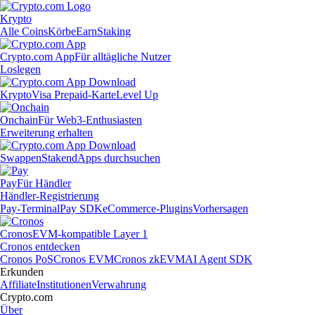
Krypto
Alle Coins
Körbe
Earn
Staking
Crypto.com App
Für alltägliche Nutzer
Loslegen
Krypto
Visa Prepaid-Karte
Level Up
Onchain
Für Web3-Enthusiasten
Erweiterung erhalten
Swappen
Staken
dApps durchsuchen
Pay
Für Händler
Händler-Registrierung
Pay-Terminal
Pay SDK
eCommerce-Plugins
Vorhersagen
Cronos
EVM-kompatible Layer 1
Cronos entdecken
Cronos PoS
Cronos EVM
Cronos zkEVM
AI Agent SDK
Erkunden
Affiliate
Institutionen
Verwahrung
Crypto.com
Über