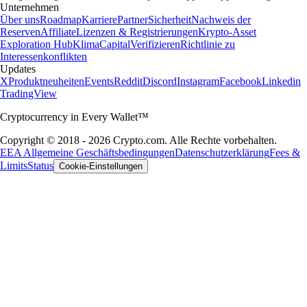
Unternehmen
Über uns
Roadmap
Karriere
Partner
Sicherheit
Nachweis der
Reserven
Affiliate
Lizenzen & Registrierungen
Krypto-Asset
Exploration Hub
Klima
Capital
Verifizieren
Richtlinie zu
Interessenkonflikten
Updates
X
Produktneuheiten
Events
Reddit
Discord
Instagram
Facebook
Linkedin
TradingView
Cryptocurrency in Every Wallet™
Copyright © 2018 - 2026 Crypto.com. Alle Rechte vorbehalten.
EEA Allgemeine Geschäftsbedingungen
Datenschutzerklärung
Fees &
Limits
Status
Cookie-Einstellungen