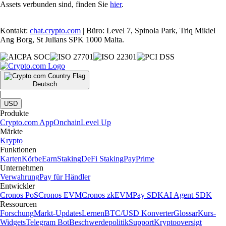
Assets verbunden sind, finden Sie
hier
.
Kontakt:
chat.crypto.com
| Büro: Level 7, Spinola Park, Triq Mikiel
Ang Borg, St Julians SPK 1000 Malta.
Deutsch
|
USD
Produkte
Crypto.com App
Onchain
Level Up
Märkte
Krypto
Funktionen
Karten
Körbe
Earn
Staking
DeFi Staking
Pay
Prime
Unternehmen
Verwahrung
Pay für Händler
Entwickler
Cronos PoS
Cronos EVM
Cronos zkEVM
Pay SDK
AI Agent SDK
Ressourcen
Forschung
Markt-Updates
Lernen
BTC/USD Konverter
Glossar
Kurs-
Widgets
Telegram Bot
Beschwerdepolitik
Support
Kryptooversigt