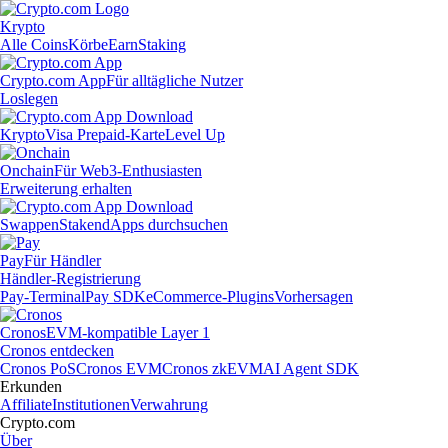
Krypto
Alle Coins
Körbe
Earn
Staking
Crypto.com App
Für alltägliche Nutzer
Loslegen
Krypto
Visa Prepaid-Karte
Level Up
Onchain
Für Web3-Enthusiasten
Erweiterung erhalten
Swappen
Staken
dApps durchsuchen
Pay
Für Händler
Händler-Registrierung
Pay-Terminal
Pay SDK
eCommerce-Plugins
Vorhersagen
Cronos
EVM-kompatible Layer 1
Cronos entdecken
Cronos PoS
Cronos EVM
Cronos zkEVM
AI Agent SDK
Erkunden
Affiliate
Institutionen
Verwahrung
Crypto.com
Über