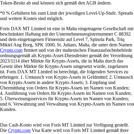
Token-Besitz ab und können sich gemäß den AGB ändern.
*0 % Gebühren bis zum Limit der jeweiligen Level-Up-Stufe. Spreads
und weitere Kosten sind möglich.
Foris DAX MT Limited ist eine in Malta eingetragene Gesellschaft mit
beschränkter Haftung mit der Unternehmensregisternummer C 88392
und dem eingetragenen Firmensitz auf Level 7, Spinola Park, Triq
Mikiel Ang Borg, SPK 1000, St. Julians, Malta, die unter dem Namen
Crypto.com
firmiert und von der maltesischen Finanzaufsichtsbehörde
ordnungsgemäß als Krypto-Asset-Dienstleister gemäß der Verordnung
2023/1114 über Märkte für Krypto-Assets, die in Malta durch das
Gesetz über Märkte für Krypto-Assets umgesetzt wurde, zugelassen
ist. Foris DAX MT Limited ist berechtigt, die folgenden Services zu
erbringen: 1. Umtausch von Krypto-Assets in Geldmittel; 2. Umtausch
von Krypto-Assets in andere Krypto-Assets; 3. Empfang und
Übermittlung von Orders für Krypto-Assets im Namen von Kunden;
4. Ausführung von Orders für Krypto-Assets im Namen von Kunden;
5. Überweisungsservices für Krypto-Assets im Namen von Kunden;
und 6. Verwahrung und Verwaltung von Krypto-Assets im Namen von
Kunden.
Das Cash-Konto wird von Foris MT Limited zur Verfügung gestellt.
Die
Crypto.com
Visa Karte wird von Foris MT Limited gemäß ihrer