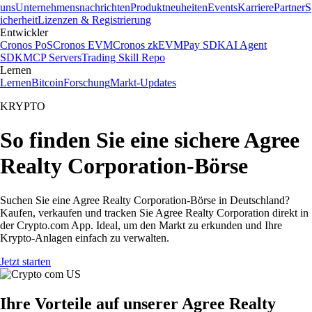
uns
Unternehmensnachrichten
Produktneuheiten
Events
Karriere
Partner
S
icherheit
Lizenzen & Registrierung
Entwickler
Cronos PoS
Cronos EVM
Cronos zkEVM
Pay SDK
AI Agent
SDK
MCP Servers
Trading Skill Repo
Lernen
Lernen
Bitcoin
Forschung
Markt-Updates
KRYPTO
So finden Sie eine sichere Agree
Realty Corporation-Börse
Suchen Sie eine Agree Realty Corporation-Börse in Deutschland?
Kaufen, verkaufen und tracken Sie Agree Realty Corporation direkt in
der Crypto.com App. Ideal, um den Markt zu erkunden und Ihre
Krypto-Anlagen einfach zu verwalten.
Jetzt starten
Ihre Vorteile auf unserer Agree Realty