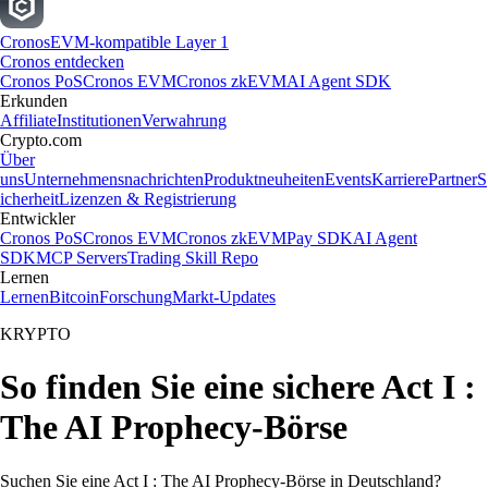
Cronos
EVM-kompatible Layer 1
Cronos entdecken
Cronos PoS
Cronos EVM
Cronos zkEVM
AI Agent SDK
Erkunden
Affiliate
Institutionen
Verwahrung
Crypto.com
Über
uns
Unternehmensnachrichten
Produktneuheiten
Events
Karriere
Partner
S
icherheit
Lizenzen & Registrierung
Entwickler
Cronos PoS
Cronos EVM
Cronos zkEVM
Pay SDK
AI Agent
SDK
MCP Servers
Trading Skill Repo
Lernen
Lernen
Bitcoin
Forschung
Markt-Updates
KRYPTO
So finden Sie eine sichere Act I :
The AI Prophecy-Börse
Suchen Sie eine Act I : The AI Prophecy-Börse in Deutschland?