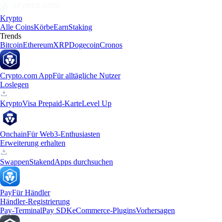
Krypto
Alle Coins
Körbe
Earn
Staking
Trends
Bitcoin
Ethereum
XRP
Dogecoin
Cronos
Crypto.com App
Für alltägliche Nutzer
Loslegen
Krypto
Visa Prepaid-Karte
Level Up
Onchain
Für Web3-Enthusiasten
Erweiterung erhalten
Swappen
Staken
dApps durchsuchen
Pay
Für Händler
Händler-Registrierung
Pay-Terminal
Pay SDK
eCommerce-Plugins
Vorhersagen