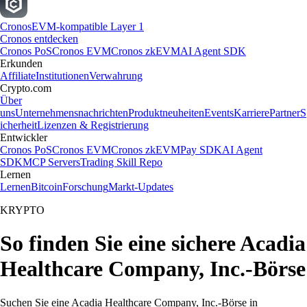
Cronos
EVM-kompatible Layer 1
Cronos entdecken
Cronos PoS
Cronos EVM
Cronos zkEVM
AI Agent SDK
Erkunden
Affiliate
Institutionen
Verwahrung
Crypto.com
Über
uns
Unternehmensnachrichten
Produktneuheiten
Events
Karriere
Partner
S
icherheit
Lizenzen & Registrierung
Entwickler
Cronos PoS
Cronos EVM
Cronos zkEVM
Pay SDK
AI Agent
SDK
MCP Servers
Trading Skill Repo
Lernen
Lernen
Bitcoin
Forschung
Markt-Updates
KRYPTO
So finden Sie eine sichere Acadia
Healthcare Company, Inc.-Börse
Suchen Sie eine Acadia Healthcare Company, Inc.-Börse in