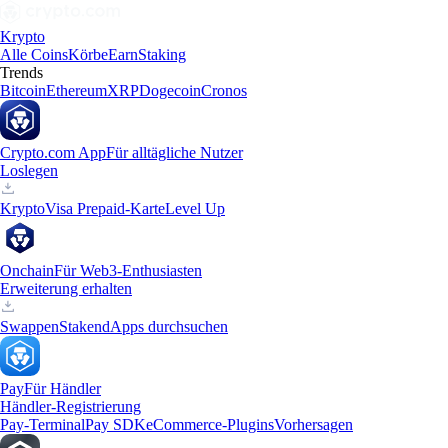
Krypto
Alle Coins
Körbe
Earn
Staking
Trends
Bitcoin
Ethereum
XRP
Dogecoin
Cronos
Crypto.com App
Für alltägliche Nutzer
Loslegen
Krypto
Visa Prepaid-Karte
Level Up
Onchain
Für Web3-Enthusiasten
Erweiterung erhalten
Swappen
Staken
dApps durchsuchen
Pay
Für Händler
Händler-Registrierung
Pay-Terminal
Pay SDK
eCommerce-Plugins
Vorhersagen