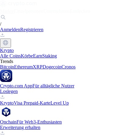
Märkte
Einzelpersonen
Unternehmen
Entdecken
/
Anmelden
Registrieren
Krypto
Alle Coins
Körbe
Earn
Staking
Trends
Bitcoin
Ethereum
XRP
Dogecoin
Cronos
Crypto.com App
Für alltägliche Nutzer
Loslegen
Krypto
Visa Prepaid-Karte
Level Up
Onchain
Für Web3-Enthusiasten
Erweiterung erhalten