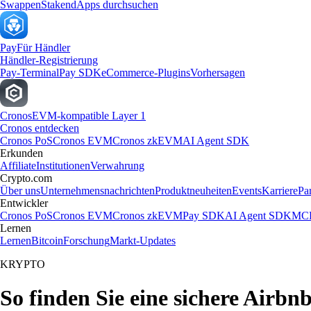
Swappen
Staken
dApps durchsuchen
Pay
Für Händler
Händler-Registrierung
Pay-Terminal
Pay SDK
eCommerce-Plugins
Vorhersagen
Cronos
EVM-kompatible Layer 1
Cronos entdecken
Cronos PoS
Cronos EVM
Cronos zkEVM
AI Agent SDK
Erkunden
Affiliate
Institutionen
Verwahrung
Crypto.com
Über uns
Unternehmensnachrichten
Produktneuheiten
Events
Karriere
Pa
Entwickler
Cronos PoS
Cronos EVM
Cronos zkEVM
Pay SDK
AI Agent SDK
MCP
Lernen
Lernen
Bitcoin
Forschung
Markt-Updates
KRYPTO
So finden Sie eine sichere Airbnb