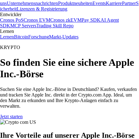
uns
Unternehmensnachrichten
Produktneuheiten
Events
Karriere
Partner
S
icherheit
Lizenzen & Registrierung
Entwickler
Cronos PoS
Cronos EVM
Cronos zkEVM
Pay SDK
AI Agent
SDK
MCP Servers
Trading Skill Repo
Lernen
Lernen
Bitcoin
Forschung
Markt-Updates
KRYPTO
So finden Sie eine sichere Apple
Inc.-Börse
Suchen Sie eine Apple Inc.-Börse in Deutschland? Kaufen, verkaufen
und tracken Sie Apple Inc. direkt in der Crypto.com App. Ideal, um
den Markt zu erkunden und Ihre Krypto-Anlagen einfach zu
verwalten.
Jetzt starten
Ihre Vorteile auf unserer Apple Inc.-Börse