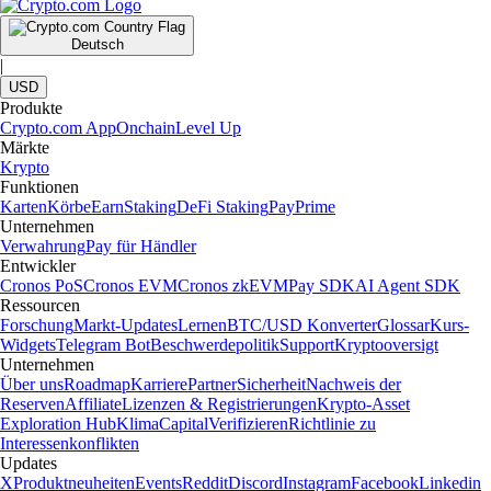
Deutsch
|
USD
Produkte
Crypto.com App
Onchain
Level Up
Märkte
Krypto
Funktionen
Karten
Körbe
Earn
Staking
DeFi Staking
Pay
Prime
Unternehmen
Verwahrung
Pay für Händler
Entwickler
Cronos PoS
Cronos EVM
Cronos zkEVM
Pay SDK
AI Agent SDK
Ressourcen
Forschung
Markt-Updates
Lernen
BTC/USD Konverter
Glossar
Kurs-
Widgets
Telegram Bot
Beschwerdepolitik
Support
Kryptooversigt
Unternehmen
Über uns
Roadmap
Karriere
Partner
Sicherheit
Nachweis der
Reserven
Affiliate
Lizenzen & Registrierungen
Krypto-Asset
Exploration Hub
Klima
Capital
Verifizieren
Richtlinie zu
Interessenkonflikten
Updates
X
Produktneuheiten
Events
Reddit
Discord
Instagram
Facebook
Linkedin