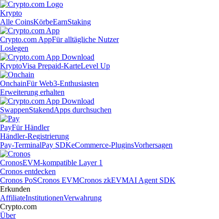
Krypto
Alle Coins
Körbe
Earn
Staking
Crypto.com App
Für alltägliche Nutzer
Loslegen
Krypto
Visa Prepaid-Karte
Level Up
Onchain
Für Web3-Enthusiasten
Erweiterung erhalten
Swappen
Staken
dApps durchsuchen
Pay
Für Händler
Händler-Registrierung
Pay-Terminal
Pay SDK
eCommerce-Plugins
Vorhersagen
Cronos
EVM-kompatible Layer 1
Cronos entdecken
Cronos PoS
Cronos EVM
Cronos zkEVM
AI Agent SDK
Erkunden
Affiliate
Institutionen
Verwahrung
Crypto.com
Über