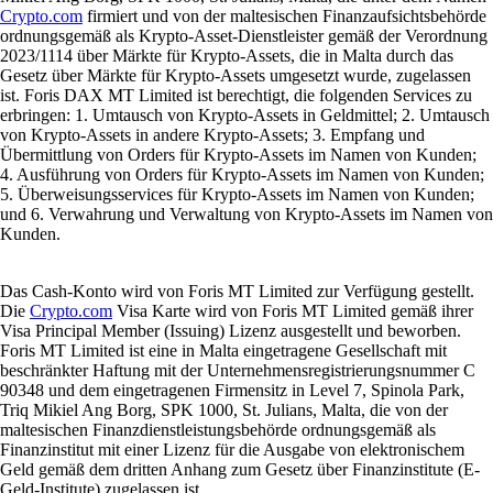
Crypto.com
firmiert und von der maltesischen Finanzaufsichtsbehörde
ordnungsgemäß als Krypto-Asset-Dienstleister gemäß der Verordnung
2023/1114 über Märkte für Krypto-Assets, die in Malta durch das
Gesetz über Märkte für Krypto-Assets umgesetzt wurde, zugelassen
ist. Foris DAX MT Limited ist berechtigt, die folgenden Services zu
erbringen: 1. Umtausch von Krypto-Assets in Geldmittel; 2. Umtausch
von Krypto-Assets in andere Krypto-Assets; 3. Empfang und
Übermittlung von Orders für Krypto-Assets im Namen von Kunden;
4. Ausführung von Orders für Krypto-Assets im Namen von Kunden;
5. Überweisungsservices für Krypto-Assets im Namen von Kunden;
und 6. Verwahrung und Verwaltung von Krypto-Assets im Namen von
Kunden.
Das Cash-Konto wird von Foris MT Limited zur Verfügung gestellt.
Die
Crypto.com
Visa Karte wird von Foris MT Limited gemäß ihrer
Visa Principal Member (Issuing) Lizenz ausgestellt und beworben.
Foris MT Limited ist eine in Malta eingetragene Gesellschaft mit
beschränkter Haftung mit der Unternehmensregistrierungsnummer C
90348 und dem eingetragenen Firmensitz in Level 7, Spinola Park,
Triq Mikiel Ang Borg, SPK 1000, St. Julians, Malta, die von der
maltesischen Finanzdienstleistungsbehörde ordnungsgemäß als
Finanzinstitut mit einer Lizenz für die Ausgabe von elektronischem
Geld gemäß dem dritten Anhang zum Gesetz über Finanzinstitute (E-
Geld-Institute) zugelassen ist.