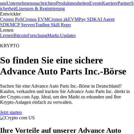
uns
Unternehmensnachrichten
Produktneuheiten
Events
Karriere
Partner
S
icherheit
Lizenzen & Registrierung
Entwickler
Cronos PoS
Cronos EVM
Cronos zkEVM
Pay SDK
AI Agent
SDK
MCP Servers
Trading Skill Repo
Lernen
Lernen
Bitcoin
Forschung
Markt-Updates
KRYPTO
So finden Sie eine sichere
Advance Auto Parts Inc.-Börse
Suchen Sie eine Advance Auto Parts Inc.-Börse in Deutschland?
Kaufen, verkaufen und tracken Sie Advance Auto Parts Inc. direkt in
der Crypto.com App. Ideal, um den Markt zu erkunden und Ihre
Krypto-Anlagen einfach zu verwalten.
Jetzt starten
Ihre Vorteile auf unserer Advance Auto