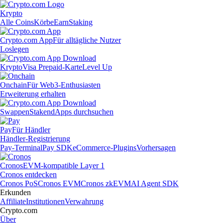
Krypto
Alle Coins
Körbe
Earn
Staking
Crypto.com App
Für alltägliche Nutzer
Loslegen
Krypto
Visa Prepaid-Karte
Level Up
Onchain
Für Web3-Enthusiasten
Erweiterung erhalten
Swappen
Staken
dApps durchsuchen
Pay
Für Händler
Händler-Registrierung
Pay-Terminal
Pay SDK
eCommerce-Plugins
Vorhersagen
Cronos
EVM-kompatible Layer 1
Cronos entdecken
Cronos PoS
Cronos EVM
Cronos zkEVM
AI Agent SDK
Erkunden
Affiliate
Institutionen
Verwahrung
Crypto.com
Über