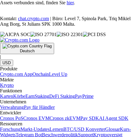
Assets verbunden sind, finden Sie
hier
.
Kontakt:
chat.crypto.com
| Büro: Level 7, Spinola Park, Triq Mikiel
Ang Borg, St Julians SPK 1000 Malta.
Deutsch
|
USD
Produkte
Crypto.com App
Onchain
Level Up
Märkte
Krypto
Funktionen
Karten
Körbe
Earn
Staking
DeFi Staking
Pay
Prime
Unternehmen
Verwahrung
Pay für Händler
Entwickler
Cronos PoS
Cronos EVM
Cronos zkEVM
Pay SDK
AI Agent SDK
Ressourcen
Forschung
Markt-Updates
Lernen
BTC/USD Konverter
Glossar
Kurs-
Widgets
Telegram Bot
Beschwerdepolitik
Support
Kryptooversigt