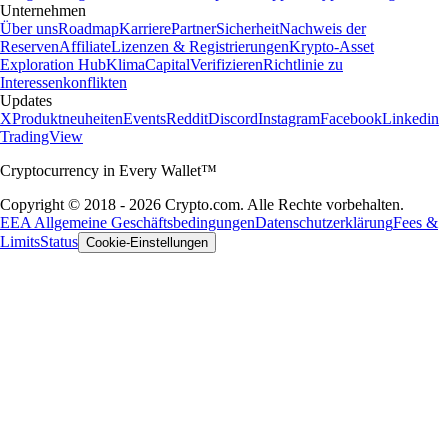
Unternehmen
Über uns
Roadmap
Karriere
Partner
Sicherheit
Nachweis der
Reserven
Affiliate
Lizenzen & Registrierungen
Krypto-Asset
Exploration Hub
Klima
Capital
Verifizieren
Richtlinie zu
Interessenkonflikten
Updates
X
Produktneuheiten
Events
Reddit
Discord
Instagram
Facebook
Linkedin
TradingView
Cryptocurrency in Every Wallet™
Copyright © 2018 - 2026 Crypto.com. Alle Rechte vorbehalten.
EEA Allgemeine Geschäftsbedingungen
Datenschutzerklärung
Fees &
Limits
Status
Cookie-Einstellungen