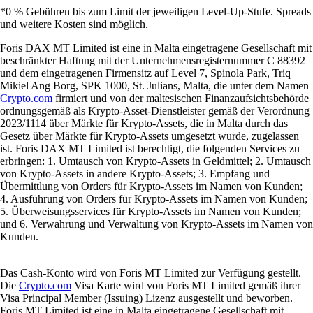
*0 % Gebühren bis zum Limit der jeweiligen Level-Up-Stufe. Spreads
und weitere Kosten sind möglich.
Foris DAX MT Limited ist eine in Malta eingetragene Gesellschaft mit
beschränkter Haftung mit der Unternehmensregisternummer C 88392
und dem eingetragenen Firmensitz auf Level 7, Spinola Park, Triq
Mikiel Ang Borg, SPK 1000, St. Julians, Malta, die unter dem Namen
Crypto.com
firmiert und von der maltesischen Finanzaufsichtsbehörde
ordnungsgemäß als Krypto-Asset-Dienstleister gemäß der Verordnung
2023/1114 über Märkte für Krypto-Assets, die in Malta durch das
Gesetz über Märkte für Krypto-Assets umgesetzt wurde, zugelassen
ist. Foris DAX MT Limited ist berechtigt, die folgenden Services zu
erbringen: 1. Umtausch von Krypto-Assets in Geldmittel; 2. Umtausch
von Krypto-Assets in andere Krypto-Assets; 3. Empfang und
Übermittlung von Orders für Krypto-Assets im Namen von Kunden;
4. Ausführung von Orders für Krypto-Assets im Namen von Kunden;
5. Überweisungsservices für Krypto-Assets im Namen von Kunden;
und 6. Verwahrung und Verwaltung von Krypto-Assets im Namen von
Kunden.
Das Cash-Konto wird von Foris MT Limited zur Verfügung gestellt.
Die
Crypto.com
Visa Karte wird von Foris MT Limited gemäß ihrer
Visa Principal Member (Issuing) Lizenz ausgestellt und beworben.
Foris MT Limited ist eine in Malta eingetragene Gesellschaft mit