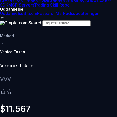
Cronos PoS
Cronos EVM
Cronos zkEVM
Pay SDK
AI Agent
SDK
MCP Servers
Trading Skill Repo
Uddannelse
Uddannelse
Bitcoin
Research
Markedsopdateringer
Marked
Venice Token
Venice Token
VVV
$11.567