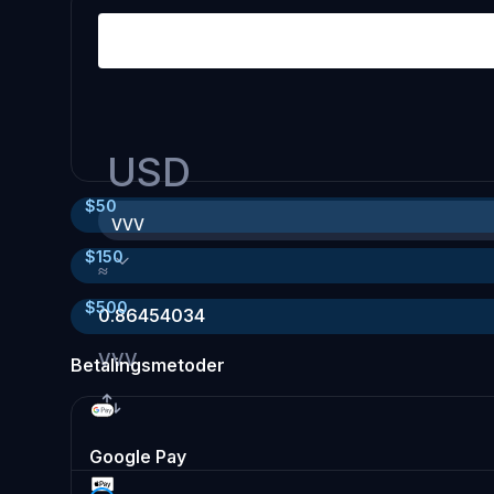
USD
$
50
VVV
$
150
≈
$
500
0.86454034
VVV
Betalingsmetoder
Google Pay