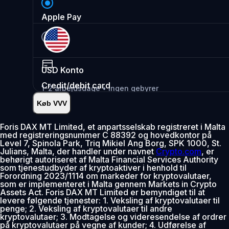
Apple Pay
USD
Konto
Credit/debit card
1-2 arbejdsdage • Ingen gebyrer
Køb VVV
Øjeblikkelig
•
Indsæt
2.99%
Foris DAX MT Limited, et anpartsselskab registreret i Malta
med registreringsnummer C 88392 og hovedkontor på
0% gebyr de første 30 dage
Level 7, Spinola Park, Triq Mikiel Ang Borg, SPK 1000, St.
Julians, Malta, der handler under navnet
Crypto.com
, er
Tilføj
behørigt autoriseret af Malta Financial Services Authority
som tjenestudbyder af kryptoaktiver i henhold til
Forordning 2023/1114 om markeder for kryptovalutaer,
som er implementeret i Malta gennem Markets in Crypto
Assets Act. Foris DAX MT Limited er bemyndiget til at
levere følgende tjenester: 1. Veksling af kryptovalutaer til
penge; 2. Veksling af kryptovalutaer til andre
kryptovalutaer; 3. Modtagelse og videresendelse af ordrer
på kryptovalutaer på vegne af kunder; 4. Udførelse af