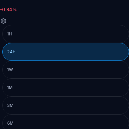
-0.84%
1H
24H
1W
1M
3M
6M