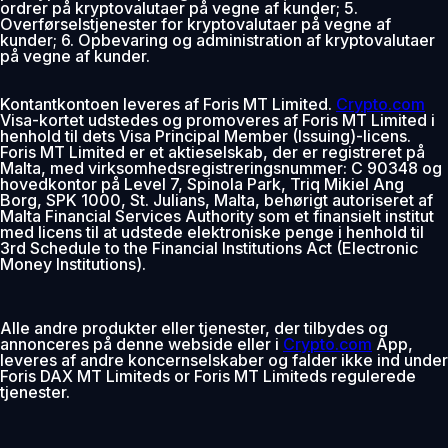
ordrer på kryptovalutaer på vegne af kunder; 5.
Overførselstjenester for kryptovalutaer på vegne af
kunder; 6. Opbevaring og administration af kryptovalutaer
på vegne af kunder.
Kontantkontoen leveres af Foris MT Limited.
Crypto.com
Visa-kortet udstedes og promoveres af Foris MT Limited i
henhold til dets Visa Principal Member (Issuing)-licens.
Foris MT Limited er et aktieselskab, der er registreret på
Malta, med virksomhedsregistreringsnummer: C 90348 og
hovedkontor på Level 7, Spinola Park, Triq Mikiel Ang
Borg, SPK 1000, St. Julians, Malta, behørigt autoriseret af
Malta Financial Services Authority som et finansielt institut
med licens til at udstede elektroniske penge i henhold til
3rd Schedule to the Financial Institutions Act (Electronic
Money Institutions).
Alle andre produkter eller tjenester, der tilbydes og
annonceres på denne webside eller i
Crypto.com
App,
leveres af andre koncernselskaber og falder ikke ind under
Foris DAX MT Limiteds or Foris MT Limiteds regulerede
tjenester.