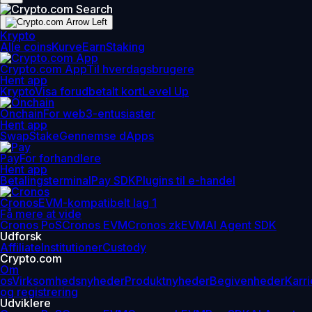
Krypto
Alle coins
Kurve
Earn
Staking
Crypto.com App
Til hverdagsbrugere
Hent app
Krypto
Visa forudbetalt kort
Level Up
Onchain
For web3-entusiaster
Hent app
Swap
Stake
Gennemse dApps
Pay
For forhandlere
Hent app
Betalingsterminal
Pay SDK
Plugins til e-handel
Cronos
EVM-kompatibelt lag 1
Få mere at vide
Cronos PoS
Cronos EVM
Cronos zkEVM
AI Agent SDK
Udforsk
Affiliate
Institutioner
Custody
Crypto.com
Om
os
Virksomhedsnyheder
Produktnyheder
Begivenheder
Karri
og registrering
Udviklere