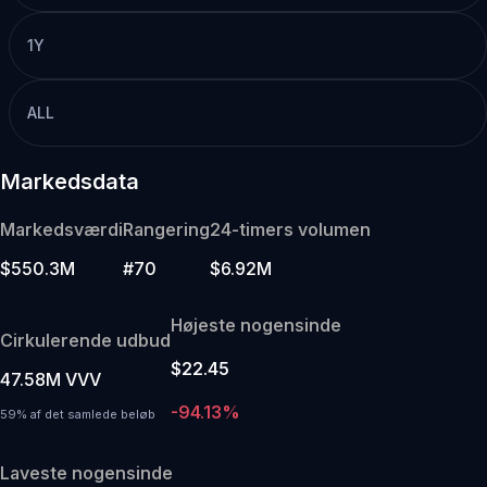
1Y
ALL
Markedsdata
Markedsværdi
Rangering
24-timers volumen
$550.3M
#70
$6.92M
Højeste nogensinde
Cirkulerende udbud
$22.45
47.58M VVV
-94.13%
59% af det samlede beløb
Laveste nogensinde