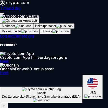
Tilmeld dig
Markeder
Enkeltpersoner
Virksomheder
Udforsk
Log ind
Tilmeld dig
Produkter
Crypto.com App
Til hverdagsbrugere
Hent
Onchain
For web3-entusiaster
Hent
USD
Dansk
Det Europæiske Økonomiske Samarbejdsområde (EEA)