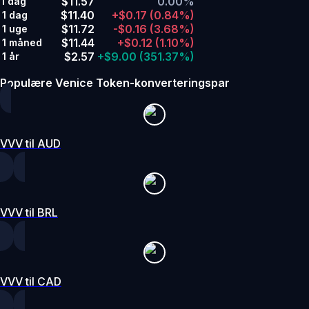
$11.57
0.00%
I dag
$11.40
+$0.17
(0.84%)
1 dag
$11.72
-$0.16
(3.68%)
1 uge
$11.44
+$0.12
(1.10%)
1 måned
$2.57
+$9.00
(351.37%)
1 år
Populære Venice Token-konverteringspar
VVV til AUD
VVV til BRL
VVV til CAD