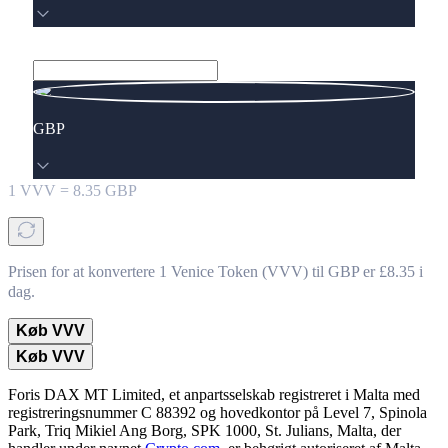
GBP
1
VVV
=
8.35
GBP
Prisen for at konvertere 1 Venice Token (VVV) til GBP er £8.35 i
dag.
Køb VVV
Køb VVV
Foris DAX MT Limited, et anpartsselskab registreret i Malta med
registreringsnummer C 88392 og hovedkontor på Level 7, Spinola
Park, Triq Mikiel Ang Borg, SPK 1000, St. Julians, Malta, der