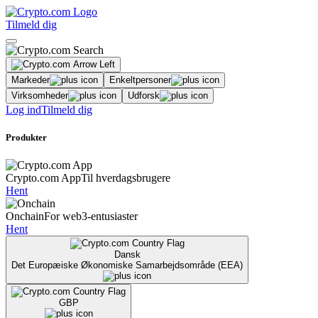
Tilmeld dig
Markeder
Enkeltpersoner
Virksomheder
Udforsk
Log ind
Tilmeld dig
Produkter
Crypto.com App
Til hverdagsbrugere
Hent
Onchain
For web3-entusiaster
Hent
Dansk
Det Europæiske Økonomiske Samarbejdsområde (EEA)
GBP