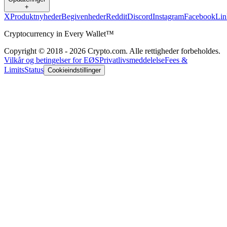
+
X
Produktnyheder
Begivenheder
Reddit
Discord
Instagram
Facebook
Lin
Cryptocurrency in Every Wallet™
Copyright © 2018 - 2026 Crypto.com. Alle rettigheder forbeholdes.
Vilkår og betingelser for EØS
Privatlivsmeddelelse
Fees &
Limits
Status
Cookieindstillinger