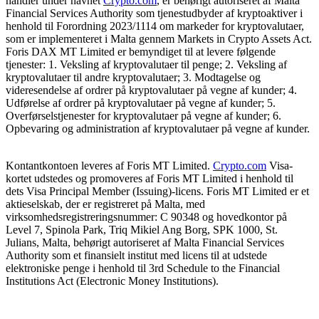
handler under navnet
Crypto.com
, er behørigt autoriseret af Malta
Financial Services Authority som tjenestudbyder af kryptoaktiver i
henhold til Forordning 2023/1114 om markeder for kryptovalutaer,
som er implementeret i Malta gennem Markets in Crypto Assets Act.
Foris DAX MT Limited er bemyndiget til at levere følgende
tjenester: 1. Veksling af kryptovalutaer til penge; 2. Veksling af
kryptovalutaer til andre kryptovalutaer; 3. Modtagelse og
videresendelse af ordrer på kryptovalutaer på vegne af kunder; 4.
Udførelse af ordrer på kryptovalutaer på vegne af kunder; 5.
Overførselstjenester for kryptovalutaer på vegne af kunder; 6.
Opbevaring og administration af kryptovalutaer på vegne af kunder.
Kontantkontoen leveres af Foris MT Limited.
Crypto.com
Visa-
kortet udstedes og promoveres af Foris MT Limited i henhold til
dets Visa Principal Member (Issuing)-licens. Foris MT Limited er et
aktieselskab, der er registreret på Malta, med
virksomhedsregistreringsnummer: C 90348 og hovedkontor på
Level 7, Spinola Park, Triq Mikiel Ang Borg, SPK 1000, St.
Julians, Malta, behørigt autoriseret af Malta Financial Services
Authority som et finansielt institut med licens til at udstede
elektroniske penge i henhold til 3rd Schedule to the Financial
Institutions Act (Electronic Money Institutions).