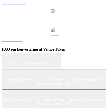
DOGE til GBP
USDS til GBP
LEO til GBP
FAQ om konvertering af Venice Token
Hvad er prisen på Venice Token i GBP?
Hvis jeg havde sat 100 £ i Venice Token for 1 uge siden, hvor meget
ville det så være værd?
Hvis jeg havde sat 100 £ i Venice Token for 1 måned siden, hvor meget
ville det så være værd?