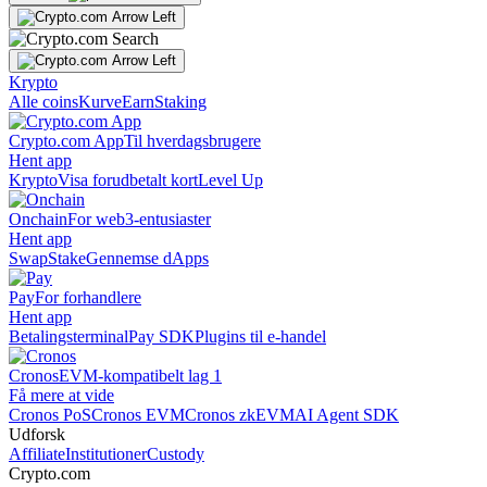
Krypto
Alle coins
Kurve
Earn
Staking
Crypto.com App
Til hverdagsbrugere
Hent app
Krypto
Visa forudbetalt kort
Level Up
Onchain
For web3-entusiaster
Hent app
Swap
Stake
Gennemse dApps
Pay
For forhandlere
Hent app
Betalingsterminal
Pay SDK
Plugins til e-handel
Cronos
EVM-kompatibelt lag 1
Få mere at vide
Cronos PoS
Cronos EVM
Cronos zkEVM
AI Agent SDK
Udforsk
Affiliate
Institutioner
Custody
Crypto.com