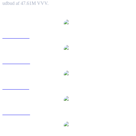
udbud af 47.61M VVV.
Populære Venice Token-konverteringspar
VVV til USD
VVV til AUD
VVV til BRL
VVV til CAD