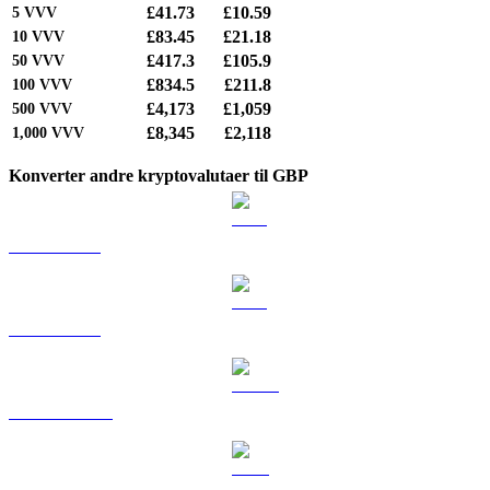
£41.73
£10.59
5
VVV
£83.45
£21.18
10
VVV
£417.3
£105.9
50
VVV
£834.5
£211.8
100
VVV
£4,173
£1,059
500
VVV
£8,345
£2,118
1,000
VVV
Konverter andre kryptovalutaer til GBP
BTC til GBP
ETH til GBP
USDT til GBP