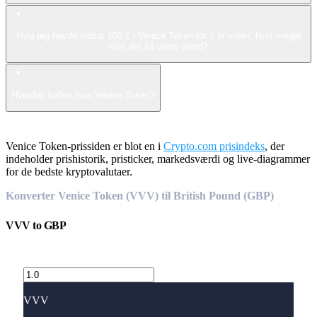
Hvis jeg havde indsat 100 £ i Venice Token for 1 år siden, hvor meget
ville det så være værd?
Hvordan køber man Venice Token?
Venice Token-prissiden er blot en i
Crypto.com prisindeks
, der
indeholder prishistorik, pristicker, markedsværdi og live-diagrammer
for de bedste kryptovalutaer.
Konverter Venice Token (VVV) til British Pound (GBP)
VVV
to
GBP
VVV