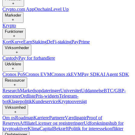
+
Crypto.com App
Onchain
Level Up
Markeder
+
Krypto
Funktioner
+
Kort
Kurve
Earn
Staking
DeFi-staking
Pay
Prime
Virksomheder
+
Custody
Pay for forhandlere
Udviklere
+
Cronos PoS
Cronos EVM
Cronos zkEVM
Pay SDK
AI Agent SDK
Ressourcer
+
Research
Markedsopdateringer
Universitet
Uddannelse
BTC/GBP-
omregner
Ordliste
Pris-widgets
Telegram-
bot
Klagepolitik
Kundeservice
Kryptooversigt
Virksomhed
+
Om os
Roadmap
Karriere
Partnere
Værdipapir
Proof of
Reserves
Affiliate
Licenser og registreringer
Udforskningshub for
kryptoaktiver
Klima
Capital
Bekræft
Politik for interessekonflikter
Opdateringer