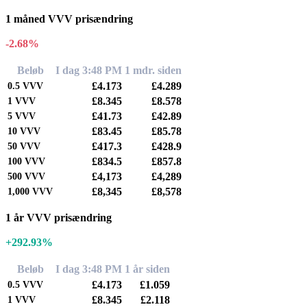
1 måned VVV prisændring
-2.68%
Beløb
I dag 3:48 PM
1 mdr. siden
£4.173
£4.289
0.5
VVV
£8.345
£8.578
1
VVV
£41.73
£42.89
5
VVV
£83.45
£85.78
10
VVV
£417.3
£428.9
50
VVV
£834.5
£857.8
100
VVV
£4,173
£4,289
500
VVV
£8,345
£8,578
1,000
VVV
1 år VVV prisændring
+292.93%
Beløb
I dag 3:48 PM
1 år siden
£4.173
£1.059
0.5
VVV
£8.345
£2.118
1
VVV