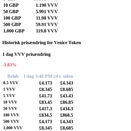
10 GBP
1.198 VVV
50 GBP
5.991 VVV
100 GBP
11.98 VVV
500 GBP
59.91 VVV
1,000 GBP
119.8 VVV
Historisk prisændring for Venice Token
1 dag VVV prisændring
-3.83%
Beløb
I dag 3:48 PM
24 t. siden
£4.173
£4.343
0.5
VVV
£8.345
£8.685
1
VVV
£41.73
£43.43
5
VVV
£83.45
£86.85
10
VVV
£417.3
£434.3
50
VVV
£834.5
£868.5
100
VVV
£4,173
£4,343
500
VVV
£8,345
£8,685
1,000
VVV