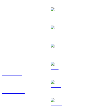
BNB til GBP
USDC til GBP
XRP til GBP
SOL til GBP
TRX til GBP
HYPE til GBP