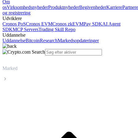
Om
os
Virksomhedsnyheder
Produktnyheder
Begivenheder
Karriere
Partner
og registrering
Udviklere
Cronos PoS
Cronos EVM
Cronos zkEVM
Pay SDK
AI Agent
SDK
MCP Servers
Trading Skill Repo
Uddannelse
Uddannelse
Bitcoin
Research
Markedsopdateringer
Marked
Venice Token
Livepris på Venice Token VVV