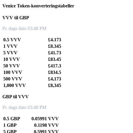
Venice Token-konverteringstabeller
VVV til GBP
Pr. dags dato 03:48 PM
0.5 VVV
£4.173
1 VVV
£8.345
5 VVV
£41.73
10 VVV
£83.45
50 VVV
£417.3
100 VVV
£834.5
500 VVV
£4,173
1,000 VVV
£8,345
GBP til VVV
Pr. dags dato 03:48 PM
0.5 GBP
0.05991 VVV
1 GBP
0.1198 VVV
5 GBP
0.5991 VVV