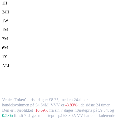
1H
24H
1W
1M
3M
6M
1Y
ALL
Venice Token (VVV) til GBP – valutakurs
og markedsdata
Venice Token's pris i dag er £8.35, med en 24-timers
handelsvolumen på £4.64M. VVV er
-3.83%
i de sidste 24 timer.
Den er i øjeblikket
-10.69%
fra sin 7-dages højestepris på £9.34,
og
0.58%
fra sit 7-dages mindstepris på £8.30.
VVV har et cirkulerende