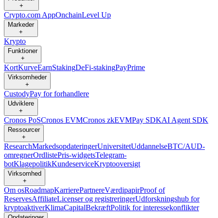
+
Crypto.com App
Onchain
Level Up
Markeder
+
Krypto
Funktioner
+
Kort
Kurve
Earn
Staking
DeFi-staking
Pay
Prime
Virksomheder
+
Custody
Pay for forhandlere
Udviklere
+
Cronos PoS
Cronos EVM
Cronos zkEVM
Pay SDK
AI Agent SDK
Ressourcer
+
Research
Markedsopdateringer
Universitet
Uddannelse
BTC/AUD-
omregner
Ordliste
Pris-widgets
Telegram-
bot
Klagepolitik
Kundeservice
Kryptooversigt
Virksomhed
+
Om os
Roadmap
Karriere
Partnere
Værdipapir
Proof of
Reserves
Affiliate
Licenser og registreringer
Udforskningshub for
kryptoaktiver
Klima
Capital
Bekræft
Politik for interessekonflikter
Opdateringer