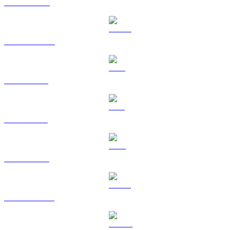
BNB til AUD
USDC til AUD
XRP til AUD
SOL til AUD
TRX til AUD
HYPE til AUD