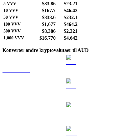
$83.86
$23.21
5
VVV
$167.7
$46.42
10
VVV
$838.6
$232.1
50
VVV
$1,677
$464.2
100
VVV
$8,386
$2,321
500
VVV
$16,770
$4,642
1,000
VVV
Konverter andre kryptovalutaer til AUD
BTC til AUD
ETH til AUD
USDT til AUD