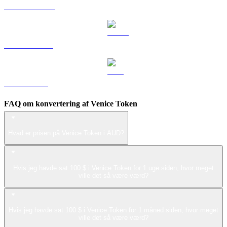
DOGE til AUD
USDS til AUD
LEO til AUD
FAQ om konvertering af Venice Token
Hvad er prisen på Venice Token i AUD?
Hvis jeg havde sat 100 $ i Venice Token for 1 uge siden, hvor meget
ville det så være værd?
Hvis jeg havde sat 100 $ i Venice Token for 1 måned siden, hvor meget
ville det så være værd?