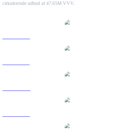
cirkulerende udbud af 47.65M VVV.
Populære Venice Token-konverteringspar
VVV til USD
VVV til BRL
VVV til CAD
VVV til EUR