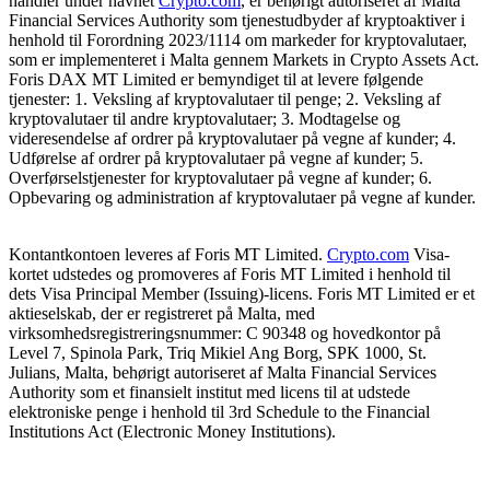
handler under navnet
Crypto.com
, er behørigt autoriseret af Malta
Financial Services Authority som tjenestudbyder af kryptoaktiver i
henhold til Forordning 2023/1114 om markeder for kryptovalutaer,
som er implementeret i Malta gennem Markets in Crypto Assets Act.
Foris DAX MT Limited er bemyndiget til at levere følgende
tjenester: 1. Veksling af kryptovalutaer til penge; 2. Veksling af
kryptovalutaer til andre kryptovalutaer; 3. Modtagelse og
videresendelse af ordrer på kryptovalutaer på vegne af kunder; 4.
Udførelse af ordrer på kryptovalutaer på vegne af kunder; 5.
Overførselstjenester for kryptovalutaer på vegne af kunder; 6.
Opbevaring og administration af kryptovalutaer på vegne af kunder.
Kontantkontoen leveres af Foris MT Limited.
Crypto.com
Visa-
kortet udstedes og promoveres af Foris MT Limited i henhold til
dets Visa Principal Member (Issuing)-licens. Foris MT Limited er et
aktieselskab, der er registreret på Malta, med
virksomhedsregistreringsnummer: C 90348 og hovedkontor på
Level 7, Spinola Park, Triq Mikiel Ang Borg, SPK 1000, St.
Julians, Malta, behørigt autoriseret af Malta Financial Services
Authority som et finansielt institut med licens til at udstede
elektroniske penge i henhold til 3rd Schedule to the Financial
Institutions Act (Electronic Money Institutions).