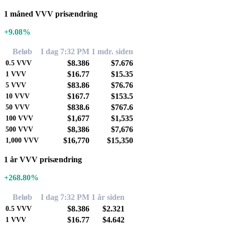
1 måned VVV prisændring
+9.08%
Beløb
I dag 7:32 PM
1 mdr. siden
$8.386
$7.676
0.5
VVV
$16.77
$15.35
1
VVV
$83.86
$76.76
5
VVV
$167.7
$153.5
10
VVV
$838.6
$767.6
50
VVV
$1,677
$1,535
100
VVV
$8,386
$7,676
500
VVV
$16,770
$15,350
1,000
VVV
1 år VVV prisændring
+268.80%
Beløb
I dag 7:32 PM
1 år siden
$8.386
$2.321
0.5
VVV
$16.77
$4.642
1
VVV