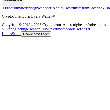
+
X
Produktnyheder
Begivenheder
Reddit
Discord
Instagram
Facebook
Lin
Cryptocurrency in Every Wallet™
Copyright © 2018 - 2026 Crypto.com. Alle rettigheder forbeholdes.
Vilkår og betingelser for EØS
Privatlivsmeddelelse
Fees &
Limits
Status
Cookieindstillinger