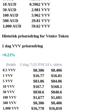
10 AUD
0.5962 VVV
50 AUD
2.981 VVV
100 AUD
5.962 VVV
500 AUD
29.81 VVV
1,000 AUD
59.62 VVV
Historisk prisændring for Venice Token
1 dag VVV prisændring
+0.23%
Beløb
I dag 7:32 PM
24 t. siden
$8.386
$8.406
0.5
VVV
$16.77
$16.81
1
VVV
$83.86
$84.06
5
VVV
$167.7
$168.1
10
VVV
$838.6
$840.6
50
VVV
$1,677
$1,681
100
VVV
$8,386
$8,406
500
VVV
$16,770
$16,810
1,000
VVV