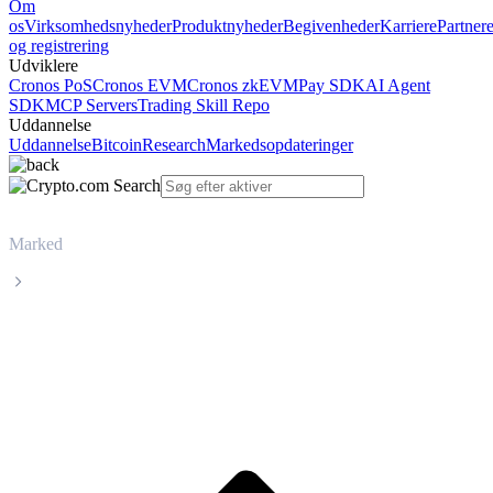
Om
os
Virksomhedsnyheder
Produktnyheder
Begivenheder
Karriere
Partner
og registrering
Udviklere
Cronos PoS
Cronos EVM
Cronos zkEVM
Pay SDK
AI Agent
SDK
MCP Servers
Trading Skill Repo
Uddannelse
Uddannelse
Bitcoin
Research
Markedsopdateringer
Marked
Venice Token
Livepris på Venice Token VVV