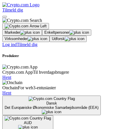
Tilmeld dig
Markeder
Enkeltpersoner
Virksomheder
Udforsk
Log ind
Tilmeld dig
Produkter
Crypto.com App
Til hverdagsbrugere
Hent
Onchain
For web3-entusiaster
Hent
Dansk
Det Europæiske Økonomiske Samarbejdsområde (EEA)
AUD