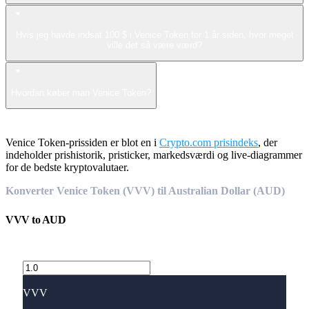
Hvis jeg havde indsat 100 $ i Venice Token for 1 år siden, hvor meget
ville det så være værd?
Hvordan køber man Venice Token?
Venice Token-prissiden er blot en i
Crypto.com prisindeks
, der
indeholder prishistorik, pristicker, markedsværdi og live-diagrammer
for de bedste kryptovalutaer.
Konverter Venice Token (VVV) til Australian Dollar (AUD)
VVV
to
AUD
VVV