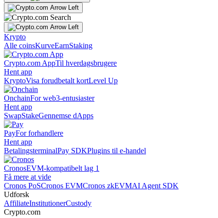
Krypto
Alle coins
Kurve
Earn
Staking
Crypto.com App
Til hverdagsbrugere
Hent app
Krypto
Visa forudbetalt kort
Level Up
Onchain
For web3-entusiaster
Hent app
Swap
Stake
Gennemse dApps
Pay
For forhandlere
Hent app
Betalingsterminal
Pay SDK
Plugins til e-handel
Cronos
EVM-kompatibelt lag 1
Få mere at vide
Cronos PoS
Cronos EVM
Cronos zkEVM
AI Agent SDK
Udforsk
Affiliate
Institutioner
Custody
Crypto.com