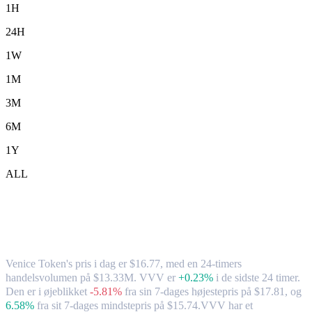
1H
24H
1W
1M
3M
6M
1Y
ALL
Venice Token (VVV) til AUD – valutakurs
og markedsdata
Venice Token's pris i dag er $16.77, med en 24-timers
handelsvolumen på $13.33M. VVV er
+0.23%
i de sidste 24 timer.
Den er i øjeblikket
-5.81%
fra sin 7-dages højestepris på $17.81,
og
6.58%
fra sit 7-dages mindstepris på $15.74.
VVV har et