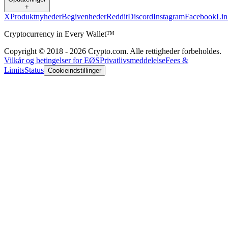
+
X
Produktnyheder
Begivenheder
Reddit
Discord
Instagram
Facebook
Lin
Cryptocurrency in Every Wallet™
Copyright © 2018 - 2026 Crypto.com. Alle rettigheder forbeholdes.
Vilkår og betingelser for EØS
Privatlivsmeddelelse
Fees &
Limits
Status
Cookieindstillinger