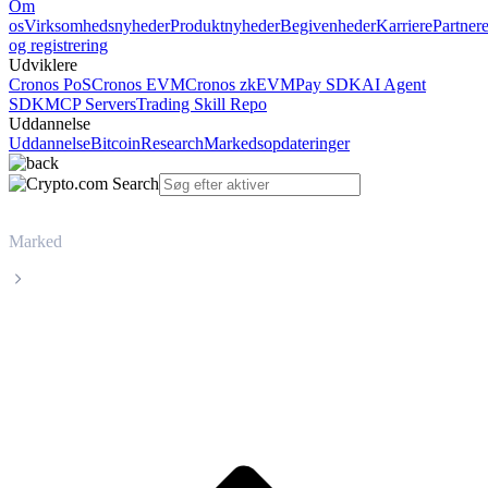
Om
os
Virksomhedsnyheder
Produktnyheder
Begivenheder
Karriere
Partner
og registrering
Udviklere
Cronos PoS
Cronos EVM
Cronos zkEVM
Pay SDK
AI Agent
SDK
MCP Servers
Trading Skill Repo
Uddannelse
Uddannelse
Bitcoin
Research
Markedsopdateringer
Marked
Venice Token
Livepris på Venice Token VVV