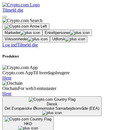
Tilmeld dig
Markeder
Enkeltpersoner
Virksomheder
Udforsk
Log ind
Tilmeld dig
Produkter
Crypto.com App
Til hverdagsbrugere
Hent
Onchain
For web3-entusiaster
Hent
Dansk
Det Europæiske Økonomiske Samarbejdsområde (EEA)
HKD