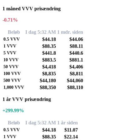
1 måned VVV prisændring
-0.71%
Beløb
I dag 5:32 AM
1 mdr. siden
$44.18
$44.06
0.5
VVV
$88.35
$88.11
1
VVV
$441.8
$440.6
5
VVV
$883.5
$881.1
10
VVV
$4,418
$4,406
50
VVV
$8,835
$8,811
100
VVV
$44,180
$44,060
500
VVV
$88,350
$88,110
1,000
VVV
1 år VVV prisændring
+299.99%
Beløb
I dag 5:32 AM
1 år siden
$44.18
$11.07
0.5
VVV
$88.35
$22.14
1
VVV