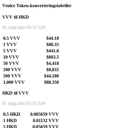
Venice Token-konverteringstabeller
VVV til HKD
Pr. dags dato 05:32 AM
0.5 VVV
$44.18
1 VVV
$88.35
5 VVV
$441.8
10 VVV
$883.5
50 VVV
$4,418
100 VVV
$8,835
500 VVV
$44,180
1,000 VVV
$88,350
HKD til VVV
Pr. dags dato 05:32 AM
0.5 HKD
0.005659 VVV
1 HKD
0.01132 VVV
5 HKD
0.05659 VVV