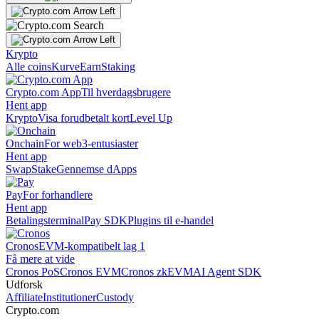
Krypto
Alle coins
Kurve
Earn
Staking
Crypto.com App
Til hverdagsbrugere
Hent app
Krypto
Visa forudbetalt kort
Level Up
Onchain
For web3-entusiaster
Hent app
Swap
Stake
Gennemse dApps
Pay
For forhandlere
Hent app
Betalingsterminal
Pay SDK
Plugins til e-handel
Cronos
EVM-kompatibelt lag 1
Få mere at vide
Cronos PoS
Cronos EVM
Cronos zkEVM
AI Agent SDK
Udforsk
Affiliate
Institutioner
Custody
Crypto.com