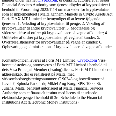
handler under navnet
Crypto.com
, er behørigt autoriseret af Malta
Financial Services Authority som tjenestudbyder af kryptoaktiver i
henhold til Forordning 2023/1114 om markeder for kryptovalutaer,
som er implementeret i Malta gennem Markets in Crypto Assets Act.
Foris DAX MT Limited er bemyndiget til at levere følgende
tjenester: 1. Veksling af kryptovalutaer til penge; 2. Veksling af
kryptovalutaer til andre kryptovalutaer; 3. Modtagelse og
videresendelse af ordrer på kryptovalutaer på vegne af kunder; 4.
Udførelse af ordrer på kryptovalutaer på vegne af kunder; 5.
Overførselstjenester for kryptovalutaer på vegne af kunder; 6.
Opbevaring og administration af kryptovalutaer på vegne af kunder.
Kontantkontoen leveres af Foris MT Limited.
Crypto.com
Visa-
kortet udstedes og promoveres af Foris MT Limited i henhold til
dets Visa Principal Member (Issuing)-licens. Foris MT Limited er et
aktieselskab, der er registreret på Malta, med
virksomhedsregistreringsnummer: C 90348 og hovedkontor på
Level 7, Spinola Park, Triq Mikiel Ang Borg, SPK 1000, St.
Julians, Malta, behørigt autoriseret af Malta Financial Services
Authority som et finansielt institut med licens til at udstede
elektroniske penge i henhold til 3rd Schedule to the Financial
Institutions Act (Electronic Money Institutions).