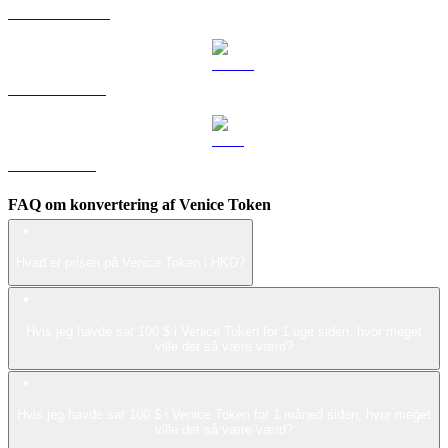
DOGE til HKD
USDS til HKD
LEO til HKD
FAQ om konvertering af Venice Token
Hvad er prisen på Venice Token i HKD?
Hvis jeg havde sat 100 $ i Venice Token for 1 uge siden, hvor meget
ville det så være værd?
Hvis jeg havde sat 100 $ i Venice Token for 1 måned siden, hvor meget
ville det så være værd?