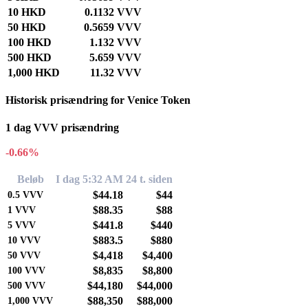
10 HKD
0.1132 VVV
50 HKD
0.5659 VVV
100 HKD
1.132 VVV
500 HKD
5.659 VVV
1,000 HKD
11.32 VVV
Historisk prisændring for Venice Token
1 dag VVV prisændring
-0.66%
Beløb
I dag 5:32 AM
24 t. siden
$44.18
$44
0.5
VVV
$88.35
$88
1
VVV
$441.8
$440
5
VVV
$883.5
$880
10
VVV
$4,418
$4,400
50
VVV
$8,835
$8,800
100
VVV
$44,180
$44,000
500
VVV
$88,350
$88,000
1,000
VVV