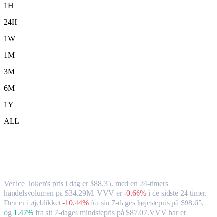
1H
24H
1W
1M
3M
6M
1Y
ALL
Venice Token (VVV) til HKD –
valutakurs og markedsdata
Venice Token's pris i dag er $88.35, med en 24-timers
handelsvolumen på $34.29M. VVV er
-0.66%
i de sidste 24 timer.
Den er i øjeblikket
-10.44%
fra sin 7-dages højestepris på $98.65,
og
1.47%
fra sit 7-dages mindstepris på $87.07.
VVV har et