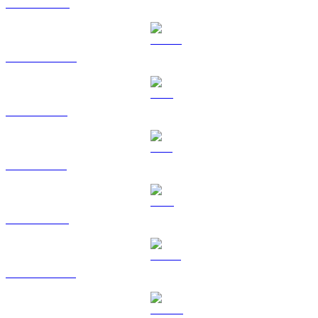
BNB til HKD
USDC til HKD
XRP til HKD
SOL til HKD
TRX til HKD
HYPE til HKD