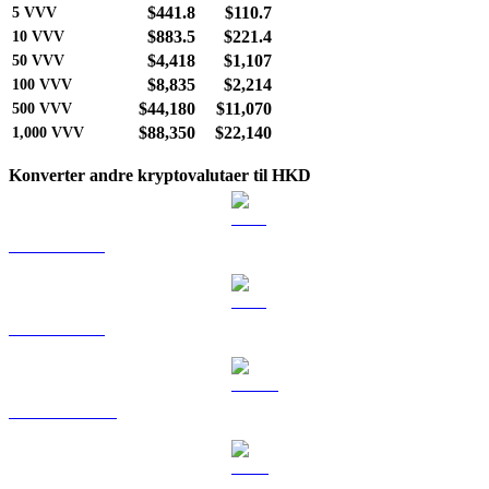
$441.8
$110.7
5
VVV
$883.5
$221.4
10
VVV
$4,418
$1,107
50
VVV
$8,835
$2,214
100
VVV
$44,180
$11,070
500
VVV
$88,350
$22,140
1,000
VVV
Konverter andre kryptovalutaer til HKD
BTC til HKD
ETH til HKD
USDT til HKD