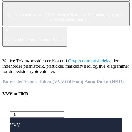
Hvis jeg havde indsat 100 $ i Venice Token for 1 år siden, hvor meget
ville det så være værd?
Hvordan køber man Venice Token?
Venice Token-prissiden er blot en i
Crypto.com prisindeks
, der
indeholder prishistorik, pristicker, markedsværdi og live-diagrammer
for de bedste kryptovalutaer.
Konverter Venice Token (VVV) til Hong Kong Dollar (HKD)
VVV
to
HKD
VVV