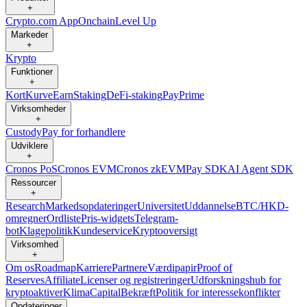
+
Crypto.com App
Onchain
Level Up
Markeder
+
Krypto
Funktioner
+
Kort
Kurve
Earn
Staking
DeFi-staking
Pay
Prime
Virksomheder
+
Custody
Pay for forhandlere
Udviklere
+
Cronos PoS
Cronos EVM
Cronos zkEVM
Pay SDK
AI Agent SDK
Ressourcer
+
Research
Markedsopdateringer
Universitet
Uddannelse
BTC/HKD-
omregner
Ordliste
Pris-widgets
Telegram-
bot
Klagepolitik
Kundeservice
Kryptooversigt
Virksomhed
+
Om os
Roadmap
Karriere
Partnere
Værdipapir
Proof of
Reserves
Affiliate
Licenser og registreringer
Udforskningshub for
kryptoaktiver
Klima
Capital
Bekræft
Politik for interessekonflikter
Opdateringer