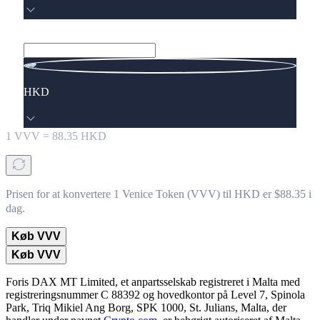
HKD
1
VVV
=
88.35
HKD
Prisen for at konvertere 1 Venice Token (VVV) til HKD er $88.35 i
dag.
Køb VVV
Køb VVV
Foris DAX MT Limited, et anpartsselskab registreret i Malta med
registreringsnummer C 88392 og hovedkontor på Level 7, Spinola
Park, Triq Mikiel Ang Borg, SPK 1000, St. Julians, Malta, der