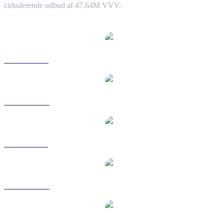
cirkulerende udbud af 47.64M VVV.
Populære Venice Token-konverteringspar
VVV til USD
VVV til AUD
VVV til BRL
VVV til CAD