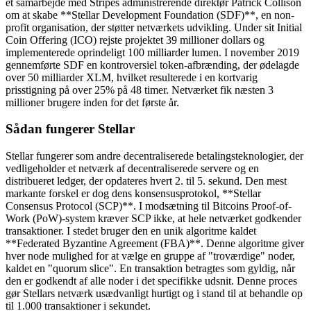
et samarbejde med Stripes administrerende direktør Patrick Collison
om at skabe **Stellar Development Foundation (SDF)**, en non-
profit organisation, der støtter netværkets udvikling. Under sit Initial
Coin Offering (ICO) rejste projektet 39 millioner dollars og
implementerede oprindeligt 100 milliarder lumen. I november 2019
gennemførte SDF en kontroversiel token-afbrænding, der ødelagde
over 50 milliarder XLM, hvilket resulterede i en kortvarig
prisstigning på over 25% på 48 timer. Netværket fik næsten 3
millioner brugere inden for det første år.
Sådan fungerer Stellar
Stellar fungerer som andre decentraliserede betalingsteknologier, der
vedligeholder et netværk af decentraliserede servere og en
distribueret ledger, der opdateres hvert 2. til 5. sekund. Den mest
markante forskel er dog dens konsensusprotokol, **Stellar
Consensus Protocol (SCP)**. I modsætning til Bitcoins Proof-of-
Work (PoW)-system kræver SCP ikke, at hele netværket godkender
transaktioner. I stedet bruger den en unik algoritme kaldet
**Federated Byzantine Agreement (FBA)**. Denne algoritme giver
hver node mulighed for at vælge en gruppe af "troværdige" noder,
kaldet en "quorum slice". En transaktion betragtes som gyldig, når
den er godkendt af alle noder i det specifikke udsnit. Denne proces
gør Stellars netværk usædvanligt hurtigt og i stand til at behandle op
til 1.000 transaktioner i sekundet.