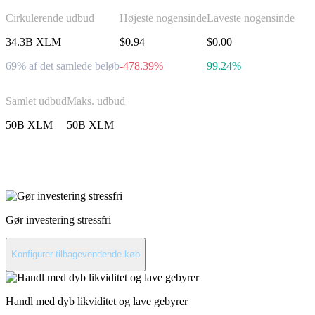
Cirkulerende udbud
Højeste nogensinde
Laveste nogensinde
34.3B XLM
$0.94
$0.00
69% af det samlede beløb
-478.39%
99.24%
Samlet udbud
Maks. udbud
50B XLM
50B XLM
Invester i Stellar
Gør investering stressfri
Konfigurer tilbagevendende køb
Handl med dyb likviditet og lave gebyrer