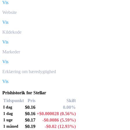
Vis
Website
Vis
Kildekode
Vis
Markeder
Vis
Erklæring om bæredygtighed
Vis
Prishistorik for Stellar
Tidspunkt
Pris
Skift
$0.16
0.00%
I dag
$0.16
+$0.000028
(0.56%)
1 dag
$0.17
-$0.0086
(5.59%)
1 uge
$0.19
-$0.02
(12.93%)
1 måned