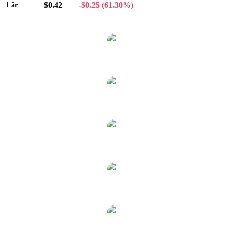
$0.42
-$0.25
(61.30%)
1 år
Populære Stellar-konverteringspar
XLM til AUD
XLM til BRL
XLM til CAD
XLM til EUR