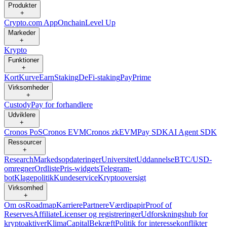
Produkter
+
Crypto.com App
Onchain
Level Up
Markeder
+
Krypto
Funktioner
+
Kort
Kurve
Earn
Staking
DeFi-staking
Pay
Prime
Virksomheder
+
Custody
Pay for forhandlere
Udviklere
+
Cronos PoS
Cronos EVM
Cronos zkEVM
Pay SDK
AI Agent SDK
Ressourcer
+
Research
Markedsopdateringer
Universitet
Uddannelse
BTC/USD-
omregner
Ordliste
Pris-widgets
Telegram-
bot
Klagepolitik
Kundeservice
Kryptooversigt
Virksomhed
+
Om os
Roadmap
Karriere
Partnere
Værdipapir
Proof of
Reserves
Affiliate
Licenser og registreringer
Udforskningshub for
kryptoaktiver
Klima
Capital
Bekræft
Politik for interessekonflikter