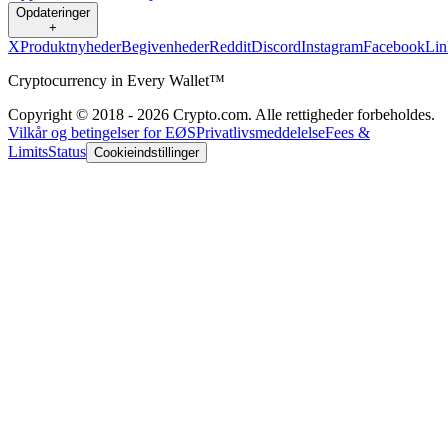
Opdateringer
+
X
Produktnyheder
Begivenheder
Reddit
Discord
Instagram
Facebook
Lin
Cryptocurrency in Every Wallet™
Copyright © 2018 - 2026 Crypto.com. Alle rettigheder forbeholdes.
Vilkår og betingelser for EØS
Privatlivsmeddelelse
Fees &
Limits
Status
Cookieindstillinger