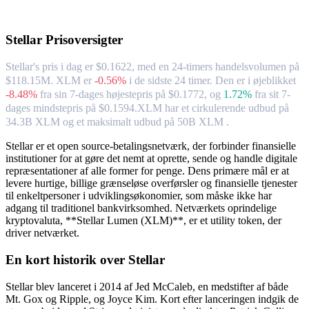
Om Stellar
Stellar
Prisoversigter
Stellar's pris i dag er $0.1622, med en 24-timers handelsvolumen på
$118.15M. XLM er
-0.56%
i de sidste 24 timer.
Den er i øjeblikket
-8.48%
fra sin 7-dages højestepris på $0.1772,
og
1.72%
fra sit 7-
dages mindstepris på $0.1594.
XLM har et cirkulerende udbud på
34.3B XLM og et maksimalt udbud på 50B XLM .
Stellar er et open source-betalingsnetværk, der forbinder finansielle
institutioner for at gøre det nemt at oprette, sende og handle digitale
repræsentationer af alle former for penge. Dens primære mål er at
levere hurtige, billige grænseløse overførsler og finansielle tjenester
til enkeltpersoner i udviklingsøkonomier, som måske ikke har
adgang til traditionel bankvirksomhed. Netværkets oprindelige
kryptovaluta, **Stellar Lumen (XLM)**, er et utility token, der
driver netværket.
En kort historik over Stellar
Stellar blev lanceret i 2014 af Jed McCaleb, en medstifter af både
Mt. Gox og Ripple, og Joyce Kim. Kort efter lanceringen indgik de