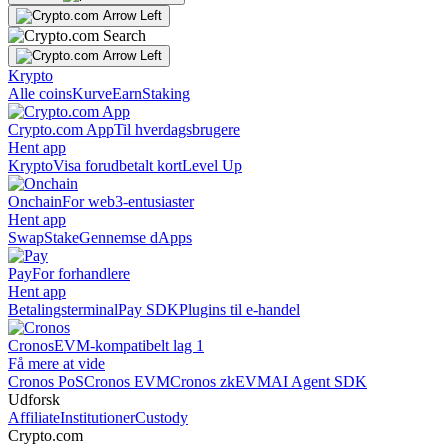
Krypto
Alle coins
Kurve
Earn
Staking
Crypto.com App
Til hverdagsbrugere
Hent app
Krypto
Visa forudbetalt kort
Level Up
Onchain
For web3-entusiaster
Hent app
Swap
Stake
Gennemse dApps
Pay
For forhandlere
Hent app
Betalingsterminal
Pay SDK
Plugins til e-handel
Cronos
EVM-kompatibelt lag 1
Få mere at vide
Cronos PoS
Cronos EVM
Cronos zkEVM
AI Agent SDK
Udforsk
Affiliate
Institutioner
Custody
Crypto.com