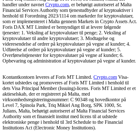
handler under navnet
Crypto.com
, er behørigt autoriseret af Malta
Financial Services Authority som tjenestudbyder af kryptoaktiver i
henhold til Forordning 2023/1114 om markeder for kryptovalutaer,
som er implementeret i Malta gennem Markets in Crypto Assets Act.
Foris DAX MT Limited er bemyndiget til at levere følgende
tjenester: 1. Veksling af kryptovalutaer til penge; 2. Veksling af
kryptovalutaer til andre kryptovalutaer; 3. Modtagelse og
videresendelse af ordrer på kryptovalutaer på vegne af kunder; 4.
Udførelse af ordrer på kryptovalutaer på vegne af kunder; 5.
Overførselstjenester for kryptovalutaer på vegne af kunder; 6.
Opbevaring og administration af kryptovalutaer på vegne af kunder.
Kontantkontoen leveres af Foris MT Limited.
Crypto.com
Visa-
kortet udstedes og promoveres af Foris MT Limited i henhold til
dets Visa Principal Member (Issuing)-licens. Foris MT Limited er et
aktieselskab, der er registreret på Malta, med
virksomhedsregistreringsnummer: C 90348 og hovedkontor på
Level 7, Spinola Park, Triq Mikiel Ang Borg, SPK 1000, St.
Julians, Malta, behørigt autoriseret af Malta Financial Services
Authority som et finansielt institut med licens til at udstede
elektroniske penge i henhold til 3rd Schedule to the Financial
Institutions Act (Electronic Money Institutions).