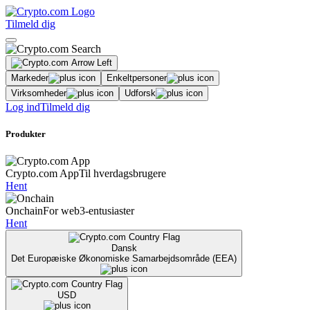
Tilmeld dig
Markeder
Enkeltpersoner
Virksomheder
Udforsk
Log ind
Tilmeld dig
Produkter
Crypto.com App
Til hverdagsbrugere
Hent
Onchain
For web3-entusiaster
Hent
Dansk
Det Europæiske Økonomiske Samarbejdsområde (EEA)
USD