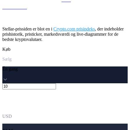
LEO til USD
Stellar-prissiden er blot en i
Crypto.com prisindeks
, der indeholder
prishistorik, pristicker, markedsværdi og live-diagrammer for de
bedste kryptovalutaer.
Køb
Sælg
Én gang
USD