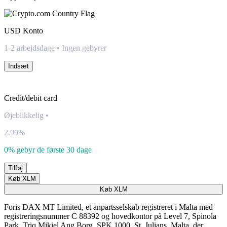
USD
Konto
1-2 arbejdsdage • Ingen gebyrer
Indsæt
Credit/debit card
Øjeblikkelig
•
2.99%
0% gebyr de første 30 dage
Tilføj
Køb XLM
Køb XLM
Foris DAX MT Limited, et anpartsselskab registreret i Malta med
registreringsnummer C 88392 og hovedkontor på Level 7, Spinola
Park, Triq Mikiel Ang Borg, SPK 1000, St. Julians, Malta, der