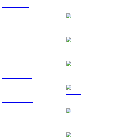
XRP til USD
SOL til USD
TRX til USD
HYPE til USD
DOGE til USD
USDS til USD