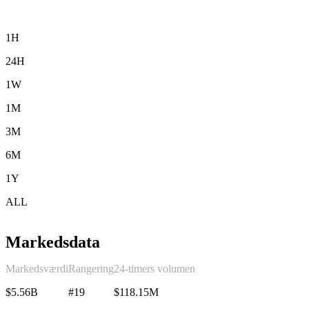
1H
24H
1W
1M
3M
6M
1Y
ALL
Markedsdata
Markedsværdi
Rangering
24-timers volumen
$5.56B
#19
$118.15M