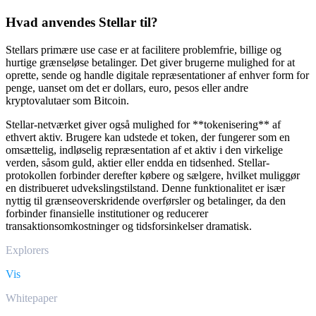
Hvad anvendes Stellar til?
Stellars primære use case er at facilitere problemfrie, billige og
hurtige grænseløse betalinger. Det giver brugerne mulighed for at
oprette, sende og handle digitale repræsentationer af enhver form for
penge, uanset om det er dollars, euro, pesos eller andre
kryptovalutaer som Bitcoin.
Stellar-netværket giver også mulighed for **tokenisering** af
ethvert aktiv. Brugere kan udstede et token, der fungerer som en
omsættelig, indløselig repræsentation af et aktiv i den virkelige
verden, såsom guld, aktier eller endda en tidsenhed. Stellar-
protokollen forbinder derefter købere og sælgere, hvilket muliggør
en distribueret udvekslingstilstand. Denne funktionalitet er især
nyttig til grænseoverskridende overførsler og betalinger, da den
forbinder finansielle institutioner og reducerer
transaktionsomkostninger og tidsforsinkelser dramatisk.
Explorers
Vis
Whitepaper