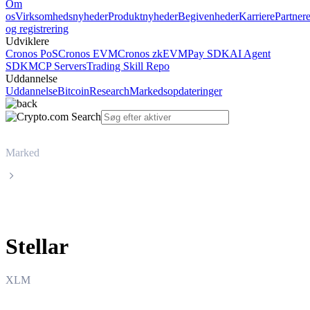
Om
os
Virksomhedsnyheder
Produktnyheder
Begivenheder
Karriere
Partner
og registrering
Udviklere
Cronos PoS
Cronos EVM
Cronos zkEVM
Pay SDK
AI Agent
SDK
MCP Servers
Trading Skill Repo
Uddannelse
Uddannelse
Bitcoin
Research
Markedsopdateringer
Marked
Stellar
Stellar
XLM