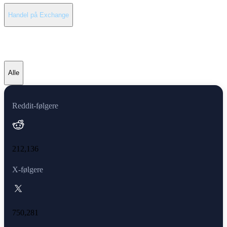
Handel på Exchange
Seneste nyheder om Stellar
Alle
Reddit-følgere
212,136
X-følgere
750,281