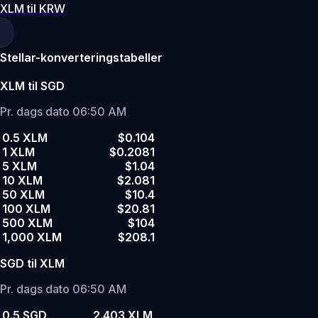
XLM til KRW
Stellar-konverteringstabeller
XLM til SGD
Pr. dags dato 06:50 AM
0.5 XLM
$0.104
1 XLM
$0.2081
5 XLM
$1.04
10 XLM
$2.081
50 XLM
$10.4
100 XLM
$20.81
500 XLM
$104
1,000 XLM
$208.1
SGD til XLM
Pr. dags dato 06:50 AM
0.5 SGD
2.403 XLM