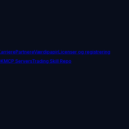
arriere
Partnere
Værdipapir
Licenser og registrering
DK
MCP Servers
Trading Skill Repo