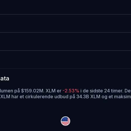
data
svolumen på $159.02M. XLM er
-2.53%
i de sidste 24 timer.
Den
.
XLM har et cirkulerende udbud på 34.3B XLM og et maksim