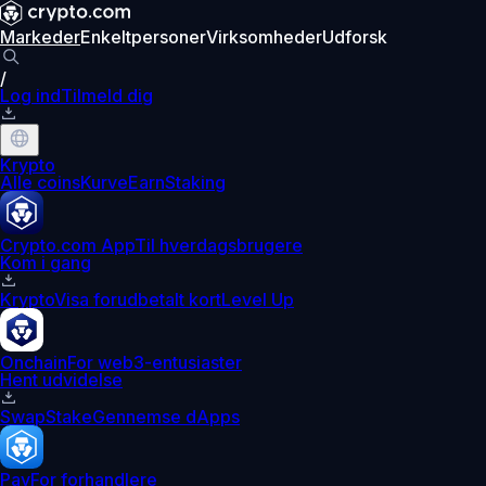
Markeder
Enkeltpersoner
Virksomheder
Udforsk
/
Log ind
Tilmeld dig
Krypto
Alle coins
Kurve
Earn
Staking
Crypto.com App
Til hverdagsbrugere
Kom i gang
Krypto
Visa forudbetalt kort
Level Up
Onchain
For web3-entusiaster
Hent udvidelse
Swap
Stake
Gennemse dApps
Pay
For forhandlere