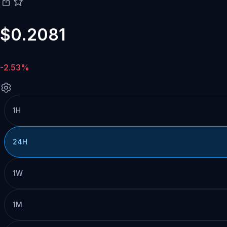
$0.2081
-2.53%
1H
24H
1W
1M