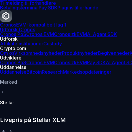
Tilmelding til forhandlere
Betalingsterminal
Pay SDK
Plugins til e-handel
Cronos
EVM-kompatibelt lag 1
Udforsk Cronos
Cronos PoS
Cronos EVM
Cronos zkEVM
AI Agent SDK
Udforsk
Affiliate
Institutioner
Custody
Crypto.com
Om os
Virksomhedsnyheder
Produktnyheder
Begivenheder
K
Udviklere
Cronos PoS
Cronos EVM
Cronos zkEVM
Pay SDK
AI Agent S
Uddannelse
Uddannelse
Bitcoin
Research
Markedsopdateringer
Marked
Stellar
Livepris på Stellar XLM