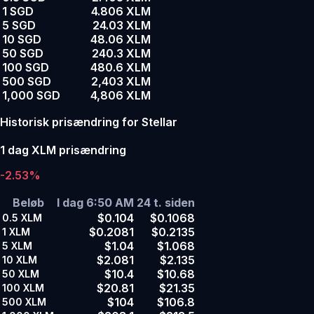
1 SGD
4.806 XLM
5 SGD
24.03 XLM
10 SGD
48.06 XLM
50 SGD
240.3 XLM
100 SGD
480.6 XLM
500 SGD
2,403 XLM
1,000 SGD
4,806 XLM
Historisk prisændring for Stellar
1 dag XLM prisændring
-2.53%
Beløb
I dag 6:50 AM
24 t. siden
$0.104
$0.1068
0.5
XLM
$0.2081
$0.2135
1
XLM
$1.04
$1.068
5
XLM
$2.081
$2.135
10
XLM
$10.4
$10.68
50
XLM
$20.81
$21.35
100
XLM
$104
$106.8
500
XLM