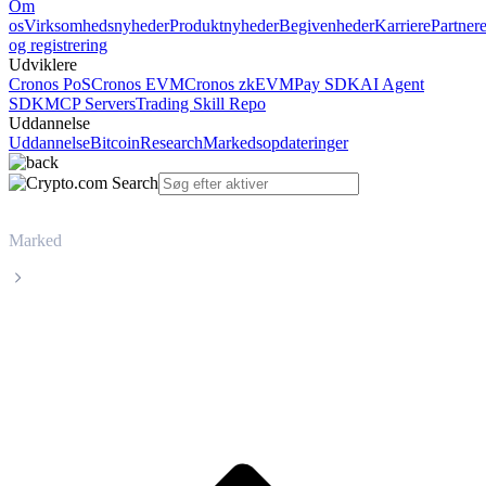
Om
os
Virksomhedsnyheder
Produktnyheder
Begivenheder
Karriere
Partner
og registrering
Udviklere
Cronos PoS
Cronos EVM
Cronos zkEVM
Pay SDK
AI Agent
SDK
MCP Servers
Trading Skill Repo
Uddannelse
Uddannelse
Bitcoin
Research
Markedsopdateringer
Marked
Stellar
Livepris på Stellar XLM