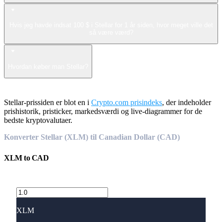
Hvis jeg havde indsat 100 $ i Stellar for 1 år siden, hvor meget ville det
så være værd?
Hvordan køber man Stellar?
Stellar-prissiden er blot en i
Crypto.com prisindeks
, der indeholder
prishistorik, pristicker, markedsværdi og live-diagrammer for de
bedste kryptovalutaer.
Konverter Stellar (XLM) til Canadian Dollar (CAD)
XLM
to
CAD
XLM