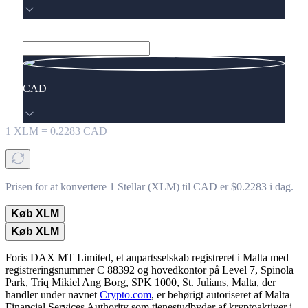
CAD
1
XLM
=
0.2283
CAD
Prisen for at konvertere 1 Stellar (XLM) til CAD er $0.2283 i dag.
Køb XLM
Køb XLM
Foris DAX MT Limited, et anpartsselskab registreret i Malta med
registreringsnummer C 88392 og hovedkontor på Level 7, Spinola
Park, Triq Mikiel Ang Borg, SPK 1000, St. Julians, Malta, der
handler under navnet
Crypto.com
, er behørigt autoriseret af Malta
Financial Services Authority som tjenestudbyder af kryptoaktiver i