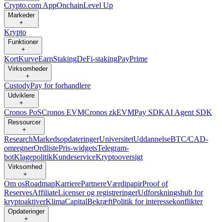
Crypto.com App
Onchain
Level Up
Markeder
+
Krypto
Funktioner
+
Kort
Kurve
Earn
Staking
DeFi-staking
Pay
Prime
Virksomheder
+
Custody
Pay for forhandlere
Udviklere
+
Cronos PoS
Cronos EVM
Cronos zkEVM
Pay SDK
AI Agent SDK
Ressourcer
+
Research
Markedsopdateringer
Universitet
Uddannelse
BTC/CAD-
omregner
Ordliste
Pris-widgets
Telegram-
bot
Klagepolitik
Kundeservice
Kryptooversigt
Virksomhed
+
Om os
Roadmap
Karriere
Partnere
Værdipapir
Proof of
Reserves
Affiliate
Licenser og registreringer
Udforskningshub for
kryptoaktiver
Klima
Capital
Bekræft
Politik for interessekonflikter
Opdateringer
+