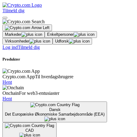
Tilmeld dig
Markeder
Enkeltpersoner
Virksomheder
Udforsk
Log ind
Tilmeld dig
Produkter
Crypto.com App
Til hverdagsbrugere
Hent
Onchain
For web3-entusiaster
Hent
Dansk
Det Europæiske Økonomiske Samarbejdsområde (EEA)
CAD