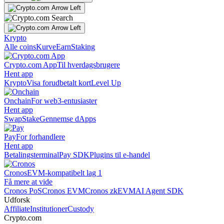
Krypto
Alle coins
Kurve
Earn
Staking
Crypto.com App
Til hverdagsbrugere
Hent app
Krypto
Visa forudbetalt kort
Level Up
Onchain
For web3-entusiaster
Hent app
Swap
Stake
Gennemse dApps
Pay
For forhandlere
Hent app
Betalingsterminal
Pay SDK
Plugins til e-handel
Cronos
EVM-kompatibelt lag 1
Få mere at vide
Cronos PoS
Cronos EVM
Cronos zkEVM
AI Agent SDK
Udforsk
Affiliate
Institutioner
Custody
Crypto.com