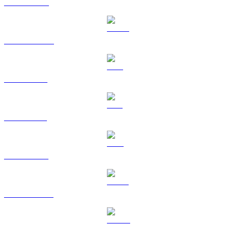
BNB til CAD
USDC til CAD
XRP til CAD
SOL til CAD
TRX til CAD
HYPE til CAD