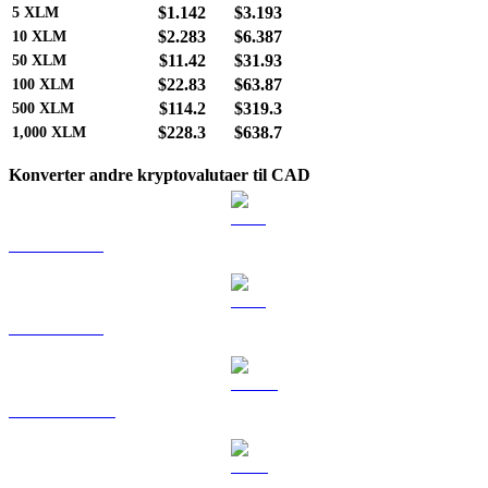
$1.142
$3.193
5
XLM
$2.283
$6.387
10
XLM
$11.42
$31.93
50
XLM
$22.83
$63.87
100
XLM
$114.2
$319.3
500
XLM
$228.3
$638.7
1,000
XLM
Konverter andre kryptovalutaer til CAD
BTC til CAD
ETH til CAD
USDT til CAD