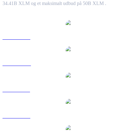
34.41B XLM og et maksimalt udbud på 50B XLM .
Populære Stellar-konverteringspar
XLM til USD
XLM til AUD
XLM til BRL
XLM til EUR