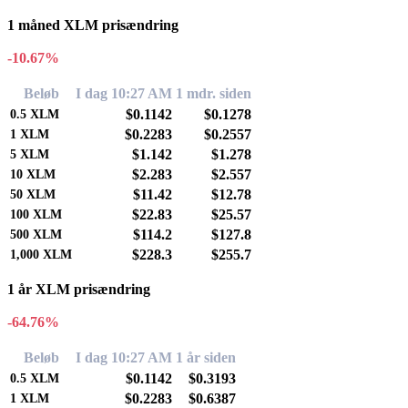
1 måned XLM prisændring
-10.67%
Beløb
I dag 10:27 AM
1 mdr. siden
$0.1142
$0.1278
0.5
XLM
$0.2283
$0.2557
1
XLM
$1.142
$1.278
5
XLM
$2.283
$2.557
10
XLM
$11.42
$12.78
50
XLM
$22.83
$25.57
100
XLM
$114.2
$127.8
500
XLM
$228.3
$255.7
1,000
XLM
1 år XLM prisændring
-64.76%
Beløb
I dag 10:27 AM
1 år siden
$0.1142
$0.3193
0.5
XLM
$0.2283
$0.6387
1
XLM