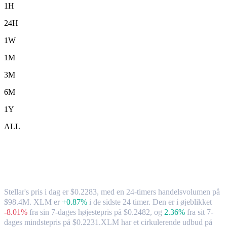
1H
24H
1W
1M
3M
6M
1Y
ALL
Stellar (XLM) til CAD – valutakurs og
markedsdata
Stellar's pris i dag er $0.2283, med en 24-timers handelsvolumen på
$98.4M. XLM er
+0.87%
i de sidste 24 timer.
Den er i øjeblikket
-8.01%
fra sin 7-dages højestepris på $0.2482,
og
2.36%
fra sit 7-
dages mindstepris på $0.2231.
XLM har et cirkulerende udbud på