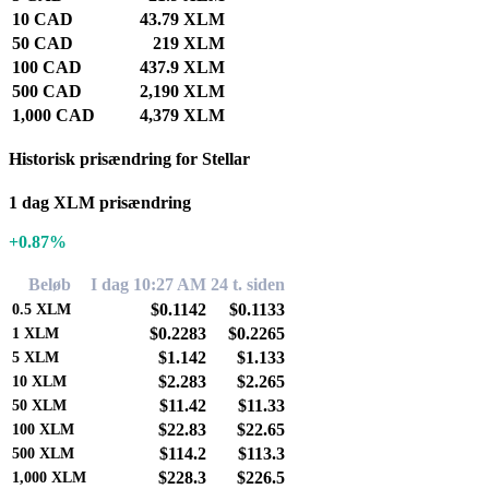
10 CAD
43.79 XLM
50 CAD
219 XLM
100 CAD
437.9 XLM
500 CAD
2,190 XLM
1,000 CAD
4,379 XLM
Historisk prisændring for Stellar
1 dag XLM prisændring
+0.87%
Beløb
I dag 10:27 AM
24 t. siden
$0.1142
$0.1133
0.5
XLM
$0.2283
$0.2265
1
XLM
$1.142
$1.133
5
XLM
$2.283
$2.265
10
XLM
$11.42
$11.33
50
XLM
$22.83
$22.65
100
XLM
$114.2
$113.3
500
XLM
$228.3
$226.5
1,000
XLM