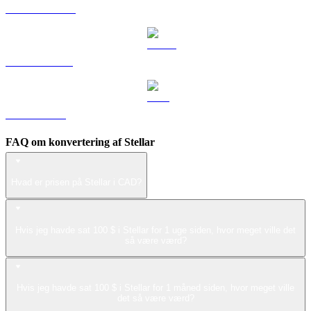
DOGE til CAD
USDS til CAD
LEO til CAD
FAQ om konvertering af Stellar
Hvad er prisen på Stellar i CAD?
Hvis jeg havde sat 100 $ i Stellar for 1 uge siden, hvor meget ville det
så være værd?
Hvis jeg havde sat 100 $ i Stellar for 1 måned siden, hvor meget ville
det så være værd?