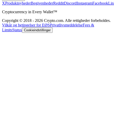
X
Produktnyheder
Begivenheder
Reddit
Discord
Instagram
Facebook
Lin
Cryptocurrency in Every Wallet™
Copyright © 2018 - 2026 Crypto.com. Alle rettigheder forbeholdes.
Vilkår og betingelser for EØS
Privatlivsmeddelelse
Fees &
Limits
Status
Cookieindstillinger