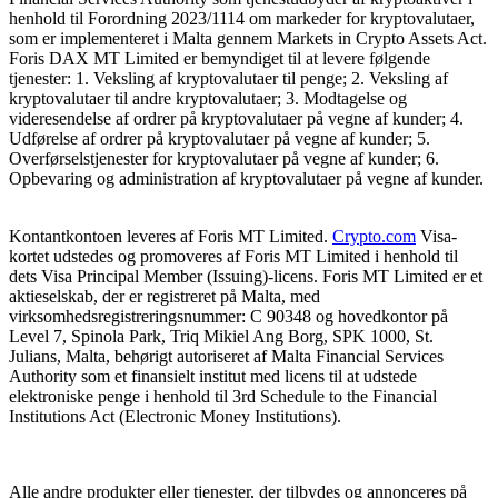
henhold til Forordning 2023/1114 om markeder for kryptovalutaer,
som er implementeret i Malta gennem Markets in Crypto Assets Act.
Foris DAX MT Limited er bemyndiget til at levere følgende
tjenester: 1. Veksling af kryptovalutaer til penge; 2. Veksling af
kryptovalutaer til andre kryptovalutaer; 3. Modtagelse og
videresendelse af ordrer på kryptovalutaer på vegne af kunder; 4.
Udførelse af ordrer på kryptovalutaer på vegne af kunder; 5.
Overførselstjenester for kryptovalutaer på vegne af kunder; 6.
Opbevaring og administration af kryptovalutaer på vegne af kunder.
Kontantkontoen leveres af Foris MT Limited.
Crypto.com
Visa-
kortet udstedes og promoveres af Foris MT Limited i henhold til
dets Visa Principal Member (Issuing)-licens. Foris MT Limited er et
aktieselskab, der er registreret på Malta, med
virksomhedsregistreringsnummer: C 90348 og hovedkontor på
Level 7, Spinola Park, Triq Mikiel Ang Borg, SPK 1000, St.
Julians, Malta, behørigt autoriseret af Malta Financial Services
Authority som et finansielt institut med licens til at udstede
elektroniske penge i henhold til 3rd Schedule to the Financial
Institutions Act (Electronic Money Institutions).
Alle andre produkter eller tjenester, der tilbydes og annonceres på