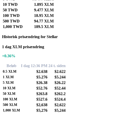
10 TWD
1.895 XLM
50 TWD
9.477 XLM
100 TWD
18.95 XLM
500 TWD
94.77 XLM
1,000 TWD
189.5 XLM
Historisk prisændring for Stellar
1 dag XLM prisændring
+0.36%
Beløb
I dag 12:36 PM
24 t. siden
$2.638
$2.622
0.5
XLM
$5.276
$5.244
1
XLM
$26.38
$26.22
5
XLM
$52.76
$52.44
10
XLM
$263.8
$262.2
50
XLM
$527.6
$524.4
100
XLM
$2,638
$2,622
500
XLM
$5,276
$5,244
1,000
XLM