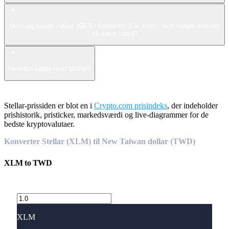
Hvis jeg havde indsat 100 $ i Stellar for 1 år siden, hvor meget ville det
så være værd?
Hvordan køber man Stellar?
Stellar-prissiden er blot en i
Crypto.com prisindeks
, der indeholder
prishistorik, pristicker, markedsværdi og live-diagrammer for de
bedste kryptovalutaer.
Konverter Stellar (XLM) til New Taiwan dollar (TWD)
XLM
to
TWD
XLM