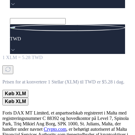
TWD
1
XLM
=
5.28
TWD
Prisen for at konvertere 1 Stellar (XLM) til TWD er $5.28 i dag.
Køb XLM
Køb XLM
Foris DAX MT Limited, et anpartsselskab registreret i Malta med
registreringsnummer C 88392 og hovedkontor på Level 7, Spinola
Park, Triq Mikiel Ang Borg, SPK 1000, St. Julians, Malta, der
handler under navnet
Crypto.com
, er behørigt autoriseret af Malta
Financial Services Authority som tjenestudbyder af kryptoaktiver i