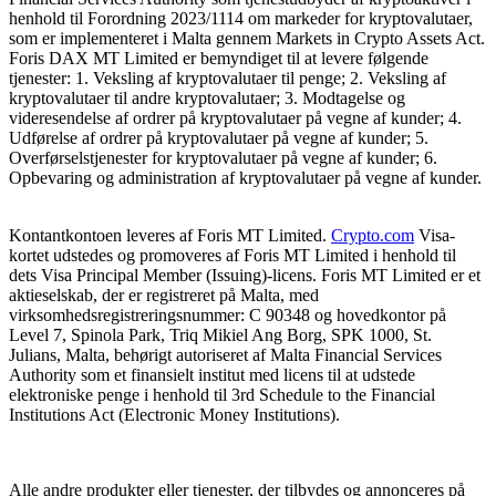
henhold til Forordning 2023/1114 om markeder for kryptovalutaer,
som er implementeret i Malta gennem Markets in Crypto Assets Act.
Foris DAX MT Limited er bemyndiget til at levere følgende
tjenester: 1. Veksling af kryptovalutaer til penge; 2. Veksling af
kryptovalutaer til andre kryptovalutaer; 3. Modtagelse og
videresendelse af ordrer på kryptovalutaer på vegne af kunder; 4.
Udførelse af ordrer på kryptovalutaer på vegne af kunder; 5.
Overførselstjenester for kryptovalutaer på vegne af kunder; 6.
Opbevaring og administration af kryptovalutaer på vegne af kunder.
Kontantkontoen leveres af Foris MT Limited.
Crypto.com
Visa-
kortet udstedes og promoveres af Foris MT Limited i henhold til
dets Visa Principal Member (Issuing)-licens. Foris MT Limited er et
aktieselskab, der er registreret på Malta, med
virksomhedsregistreringsnummer: C 90348 og hovedkontor på
Level 7, Spinola Park, Triq Mikiel Ang Borg, SPK 1000, St.
Julians, Malta, behørigt autoriseret af Malta Financial Services
Authority som et finansielt institut med licens til at udstede
elektroniske penge i henhold til 3rd Schedule to the Financial
Institutions Act (Electronic Money Institutions).
Alle andre produkter eller tjenester, der tilbydes og annonceres på