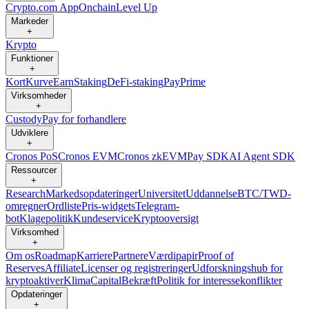
Crypto.com App
Onchain
Level Up
Markeder
+
Krypto
Funktioner
+
Kort
Kurve
Earn
Staking
DeFi-staking
Pay
Prime
Virksomheder
+
Custody
Pay for forhandlere
Udviklere
+
Cronos PoS
Cronos EVM
Cronos zkEVM
Pay SDK
AI Agent SDK
Ressourcer
+
Research
Markedsopdateringer
Universitet
Uddannelse
BTC/TWD-
omregner
Ordliste
Pris-widgets
Telegram-
bot
Klagepolitik
Kundeservice
Kryptooversigt
Virksomhed
+
Om os
Roadmap
Karriere
Partnere
Værdipapir
Proof of
Reserves
Affiliate
Licenser og registreringer
Udforskningshub for
kryptoaktiver
Klima
Capital
Bekræft
Politik for interessekonflikter
Opdateringer
+