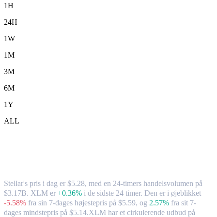
1H
24H
1W
1M
3M
6M
1Y
ALL
Stellar (XLM) til TWD – valutakurs og
markedsdata
Stellar's pris i dag er $5.28, med en 24-timers handelsvolumen på
$3.17B. XLM er
+0.36%
i de sidste 24 timer.
Den er i øjeblikket
-5.58%
fra sin 7-dages højestepris på $5.59,
og
2.57%
fra sit 7-
dages mindstepris på $5.14.
XLM har et cirkulerende udbud på