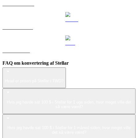
DOGE til TWD
USDS til TWD
LEO til TWD
FAQ om konvertering af Stellar
Hvad er prisen på Stellar i TWD?
Hvis jeg havde sat 100 $ i Stellar for 1 uge siden, hvor meget ville det
så være værd?
Hvis jeg havde sat 100 $ i Stellar for 1 måned siden, hvor meget ville
det så være værd?