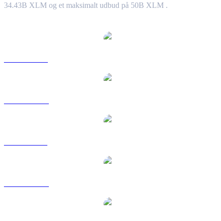
34.43B XLM og et maksimalt udbud på 50B XLM .
Populære Stellar-konverteringspar
XLM til USD
XLM til AUD
XLM til BRL
XLM til CAD