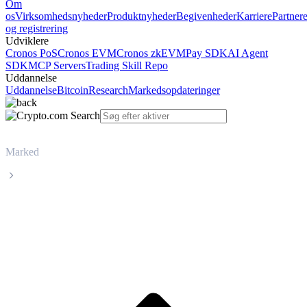
Om
os
Virksomhedsnyheder
Produktnyheder
Begivenheder
Karriere
Partner
og registrering
Udviklere
Cronos PoS
Cronos EVM
Cronos zkEVM
Pay SDK
AI Agent
SDK
MCP Servers
Trading Skill Repo
Uddannelse
Uddannelse
Bitcoin
Research
Markedsopdateringer
Marked
Stellar
Livepris på Stellar XLM