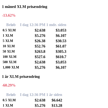
1 måned XLM prisændring
-13.62%
Beløb
I dag 12:36 PM
1 mdr. siden
$2.638
$3.053
0.5
XLM
$5.276
$6.107
1
XLM
$26.38
$30.53
5
XLM
$52.76
$61.07
10
XLM
$263.8
$305.3
50
XLM
$527.6
$610.7
100
XLM
$2,638
$3,053
500
XLM
$5,276
$6,107
1,000
XLM
1 år XLM prisændring
-60.29%
Beløb
I dag 12:36 PM
1 år siden
$2.638
$6.642
0.5
XLM
$5.276
$13.28
1
XLM