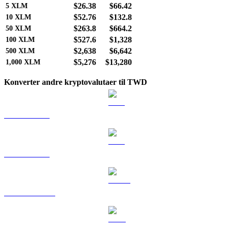
$26.38
$66.42
5
XLM
$52.76
$132.8
10
XLM
$263.8
$664.2
50
XLM
$527.6
$1,328
100
XLM
$2,638
$6,642
500
XLM
$5,276
$13,280
1,000
XLM
Konverter andre kryptovalutaer til TWD
BTC til TWD
ETH til TWD
USDT til TWD