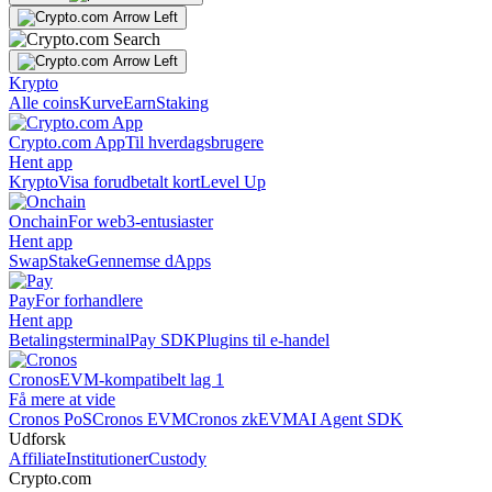
Krypto
Alle coins
Kurve
Earn
Staking
Crypto.com App
Til hverdagsbrugere
Hent app
Krypto
Visa forudbetalt kort
Level Up
Onchain
For web3-entusiaster
Hent app
Swap
Stake
Gennemse dApps
Pay
For forhandlere
Hent app
Betalingsterminal
Pay SDK
Plugins til e-handel
Cronos
EVM-kompatibelt lag 1
Få mere at vide
Cronos PoS
Cronos EVM
Cronos zkEVM
AI Agent SDK
Udforsk
Affiliate
Institutioner
Custody
Crypto.com