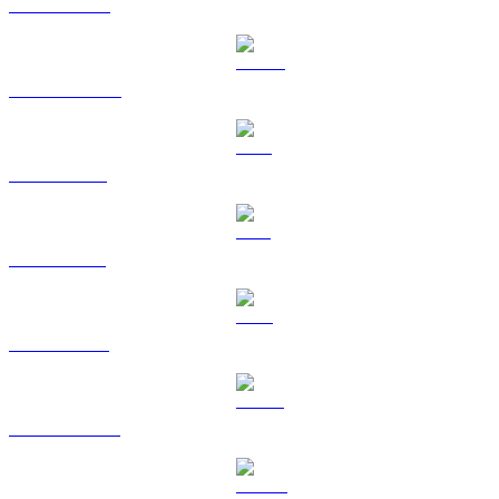
BNB til TWD
USDC til TWD
XRP til TWD
SOL til TWD
TRX til TWD
HYPE til TWD