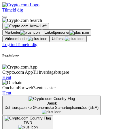
Tilmeld dig
Markeder
Enkeltpersoner
Virksomheder
Udforsk
Log ind
Tilmeld dig
Produkter
Crypto.com App
Til hverdagsbrugere
Hent
Onchain
For web3-entusiaster
Hent
Dansk
Det Europæiske Økonomiske Samarbejdsområde (EEA)
TWD