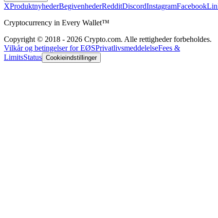
X
Produktnyheder
Begivenheder
Reddit
Discord
Instagram
Facebook
Lin
Cryptocurrency in Every Wallet™
Copyright © 2018 - 2026 Crypto.com. Alle rettigheder forbeholdes.
Vilkår og betingelser for EØS
Privatlivsmeddelelse
Fees &
Limits
Status
Cookieindstillinger