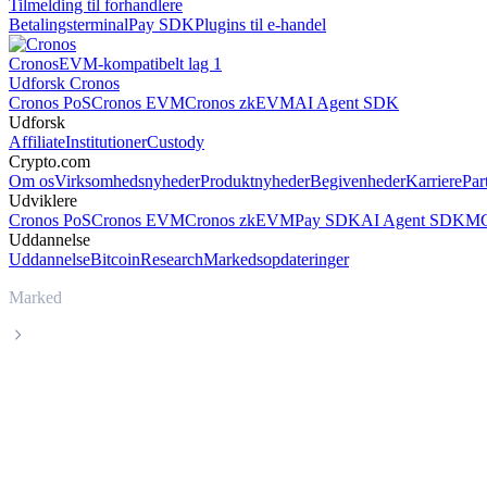
Tilmelding til forhandlere
Betalingsterminal
Pay SDK
Plugins til e-handel
Cronos
EVM-kompatibelt lag 1
Udforsk Cronos
Cronos PoS
Cronos EVM
Cronos zkEVM
AI Agent SDK
Udforsk
Affiliate
Institutioner
Custody
Crypto.com
Om os
Virksomhedsnyheder
Produktnyheder
Begivenheder
Karriere
Par
Udviklere
Cronos PoS
Cronos EVM
Cronos zkEVM
Pay SDK
AI Agent SDK
MC
Uddannelse
Uddannelse
Bitcoin
Research
Markedsopdateringer
Marked
Stacks
Livepris på Stacks STX