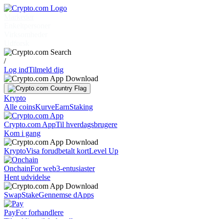
Markeder
Enkeltpersoner
Virksomheder
Udforsk
/
Log ind
Tilmeld dig
Krypto
Alle coins
Kurve
Earn
Staking
Crypto.com App
Til hverdagsbrugere
Kom i gang
Krypto
Visa forudbetalt kort
Level Up
Onchain
For web3-entusiaster
Hent udvidelse
Swap
Stake
Gennemse dApps
Pay
For forhandlere