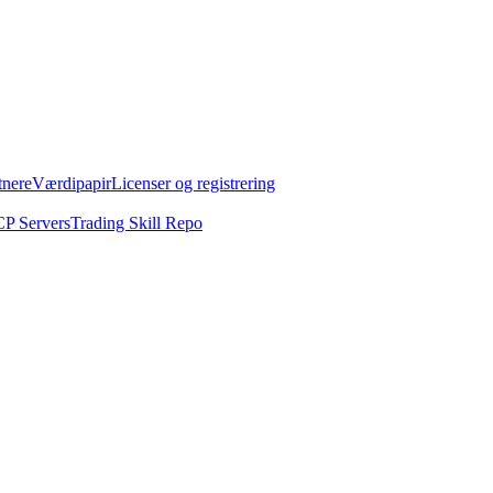
tnere
Værdipapir
Licenser og registrering
P Servers
Trading Skill Repo