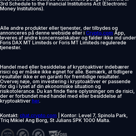
3rd Schedule to the Financial Institutions Act (Electronic
Money Institutions).
Alle andre produkter eller tjenester, der tilbydes og
annonceres på denne webside eller i
Crypto.com
App,
leveres af andre koncernselskaber og falder ikke ind under
Foris DAX MT Limiteds or Foris MT Limiteds regulerede
tjenester.
Handel med eller besiddelse af kryptoaktiver indebærer
risici og er måske ikke egnet for alle. Bemærk, at tidligere
resultater ikke er en garanti for fremtidige resultater.
Overvej nøje, om investering i kryptoaktiver er passende
for dig i lyset af din økonomiske situation og
risikotolerance. Du kan finde flere oplysninger om de risici,
der er forbundet med handel med eller besiddelse af
kryptoaktiver
her
.
Kontakt:
chat.crypto.com
| Kontor: Level 7, Spinola Park,
Triq Mikiel Ang Borg, St Julians SPK 1000 Malta.