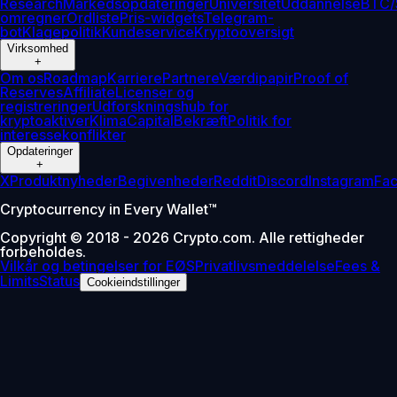
Research
Markedsopdateringer
Universitet
Uddannelse
BTC/
omregner
Ordliste
Pris-widgets
Telegram-
bot
Klagepolitik
Kundeservice
Kryptooversigt
Virksomhed
+
Om os
Roadmap
Karriere
Partnere
Værdipapir
Proof of
Reserves
Affiliate
Licenser og
registreringer
Udforskningshub for
kryptoaktiver
Klima
Capital
Bekræft
Politik for
interessekonflikter
Opdateringer
+
X
Produktnyheder
Begivenheder
Reddit
Discord
Instagram
Fa
Cryptocurrency in Every Wallet™
Copyright © 2018 - 2026 Crypto.com. Alle rettigheder
forbeholdes.
Vilkår og betingelser for EØS
Privatlivsmeddelelse
Fees &
Limits
Status
Cookieindstillinger