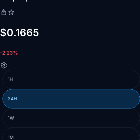
$0.1665
-2.23%
1H
24H
1W
1M