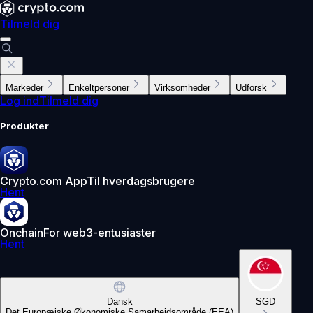
Tilmeld dig
Markeder
Enkeltpersoner
Virksomheder
Udforsk
Log ind
Tilmeld dig
Produkter
Crypto.com App
Til hverdagsbrugere
Hent
Onchain
For web3-entusiaster
Hent
Dansk
SGD
Det Europæiske Økonomiske Samarbejdsområde (EEA)