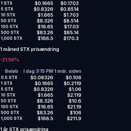
$0.1665
$0.1703
1
STX
$0.8326
$0.8514
5
STX
$1.665
$1.703
10
STX
$8.326
$8.514
50
STX
$16.65
$17.03
100
STX
$83.26
$85.14
500
STX
$166.5
$170.3
1,000
STX
1 måned STX prisændring
-21.56%
Beløb
I dag 3:15 PM
1 mdr. siden
$0.08326
$0.106
0.5
STX
$0.1665
$0.2119
1
STX
$0.8326
$1.06
5
STX
$1.665
$2.119
10
STX
$8.326
$10.6
50
STX
$16.65
$21.19
100
STX
$83.26
$106
500
STX
$166.5
$211.9
1,000
STX
1 år STX prisændring