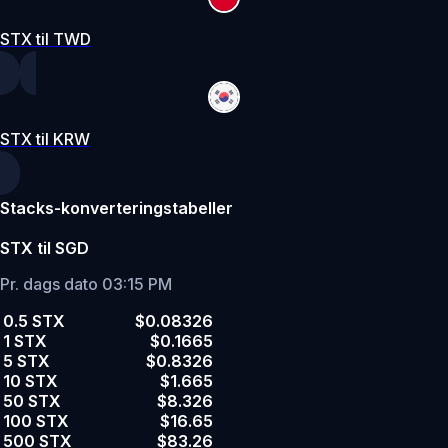
STX til TWD
STX til KRW
Stacks-konverteringstabeller
STX til SGD
Pr. dags dato 03:15 PM
0.5 STX
$0.08326
1 STX
$0.1665
5 STX
$0.8326
10 STX
$1.665
50 STX
$8.326
100 STX
$16.65
500 STX
$83.26