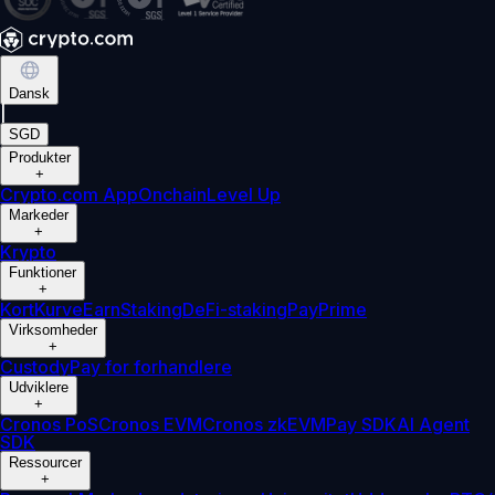
Dansk
|
SGD
Produkter
+
Crypto.com App
Onchain
Level Up
Markeder
+
Krypto
Funktioner
+
Kort
Kurve
Earn
Staking
DeFi-staking
Pay
Prime
Virksomheder
+
Custody
Pay for forhandlere
Udviklere
+
Cronos PoS
Cronos EVM
Cronos zkEVM
Pay SDK
AI Agent
SDK
Ressourcer
+