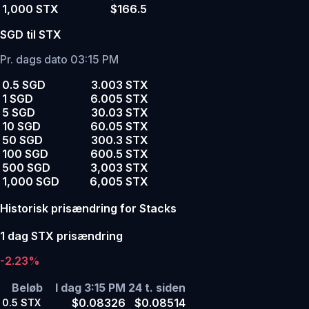
1,000 STX
$166.5
SGD til STX
Pr. dags dato 03:15 PM
0.5 SGD
3.003 STX
1 SGD
6.005 STX
5 SGD
30.03 STX
10 SGD
60.05 STX
50 SGD
300.3 STX
100 SGD
600.5 STX
500 SGD
3,003 STX
1,000 SGD
6,005 STX
Historisk prisændring for Stacks
1 dag STX prisændring
-2.23%
Beløb
I dag 3:15 PM
24 t. siden
$0.08326
$0.08514
0.5
STX