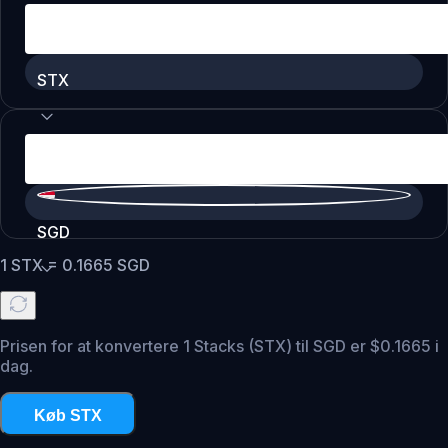
STX
SGD
1
STX
=
0.1665
SGD
Prisen for at konvertere 1 Stacks (STX) til SGD er $0.1665 i
dag.
Køb STX