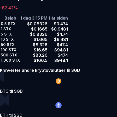
-82.42%
Beløb
I dag 3:15 PM
1 år siden
$0.08326
$0.474
0.5
STX
$0.1665
$0.9481
1
STX
$0.8326
$4.74
5
STX
$1.665
$9.481
10
STX
$8.326
$47.4
50
STX
$16.65
$94.81
100
STX
$83.26
$474
500
STX
$166.5
$948.1
1,000
STX
Konverter andre kryptovalutaer til SGD
BTC til SGD
ETH til SGD