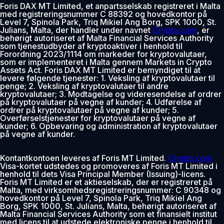
Foris DAX MT Limited, et anpartsselskab registreret i Malta
med registreringsnummer C 88392 og hovedkontor på
Level 7, Spinola Park, Triq Mikiel Ang Borg, SPK 1000, St.
Julians, Malta, der handler under navnet
Crypto.com
, er
behørigt autoriseret af Malta Financial Services Authority
som tjenestudbyder af kryptoaktiver i henhold til
Forordning 2023/1114 om markeder for kryptovalutaer,
som er implementeret i Malta gennem Markets in Crypto
Assets Act. Foris DAX MT Limited er bemyndiget til at
levere følgende tjenester: 1. Veksling af kryptovalutaer til
penge; 2. Veksling af kryptovalutaer til andre
kryptovalutaer; 3. Modtagelse og videresendelse af ordrer
på kryptovalutaer på vegne af kunder; 4. Udførelse af
ordrer på kryptovalutaer på vegne af kunder; 5.
Overførselstjenester for kryptovalutaer på vegne af
kunder; 6. Opbevaring og administration af kryptovalutaer
på vegne af kunder.
Kontantkontoen leveres af Foris MT Limited.
Crypto.com
Visa-kortet udstedes og promoveres af Foris MT Limited i
henhold til dets Visa Principal Member (Issuing)-licens.
Foris MT Limited er et aktieselskab, der er registreret på
Malta, med virksomhedsregistreringsnummer: C 90348 og
hovedkontor på Level 7, Spinola Park, Triq Mikiel Ang
Borg, SPK 1000, St. Julians, Malta, behørigt autoriseret af
Malta Financial Services Authority som et finansielt institut
med licens til at udstede elektroniske penge i henhold til