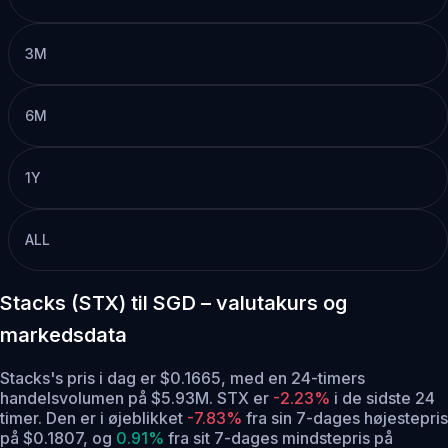
3M
6M
1Y
ALL
Stacks (STX) til SGD – valutakurs og
markedsdata
Stacks's pris i dag er $0.1665, med en 24-timers
handelsvolumen på $5.93M. STX er
-2.23%
i de sidste 24
timer.
Den er i øjeblikket
-7.83%
fra sin 7-dages højestepris
på $0.1807,
og
0.91%
fra sit 7-dages mindstepris på