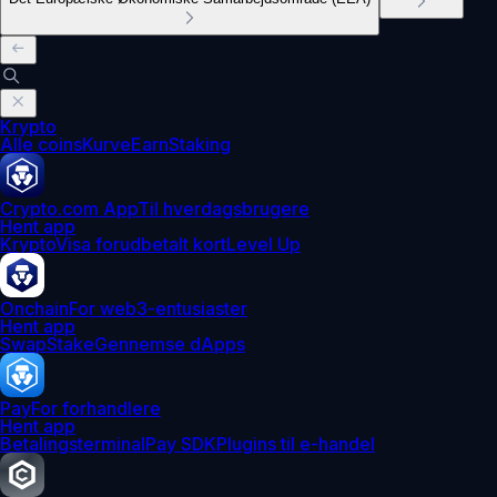
Krypto
Alle coins
Kurve
Earn
Staking
Crypto.com App
Til hverdagsbrugere
Hent app
Krypto
Visa forudbetalt kort
Level Up
Onchain
For web3-entusiaster
Hent app
Swap
Stake
Gennemse dApps
Pay
For forhandlere
Hent app
Betalingsterminal
Pay SDK
Plugins til e-handel