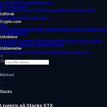
Cronos
EVM-kompatibelt lag 1
Få mere at vide
Cronos PoS
Cronos EVM
Cronos zkEVM
AI Agent SDK
Udforsk
Affiliate
Institutioner
Custody
Crypto.com
Om
os
Virksomhedsnyheder
Produktnyheder
Begivenheder
Karri
og registrering
Udviklere
Cronos PoS
Cronos EVM
Cronos zkEVM
Pay SDK
AI Agent
SDK
MCP Servers
Trading Skill Repo
Uddannelse
Uddannelse
Bitcoin
Research
Markedsopdateringer
Marked
Stacks
Livepris på Stacks STX