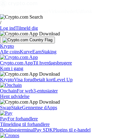
Markeder
Enkeltpersoner
Virksomheder
Udforsk
/
Log ind
Tilmeld dig
Krypto
Alle coins
Kurve
Earn
Staking
Crypto.com App
Til hverdagsbrugere
Kom i gang
Krypto
Visa forudbetalt kort
Level Up
Onchain
For web3-entusiaster
Hent udvidelse
Swap
Stake
Gennemse dApps
Pay
For forhandlere
Tilmelding til forhandlere
Betalingsterminal
Pay SDK
Plugins til e-handel