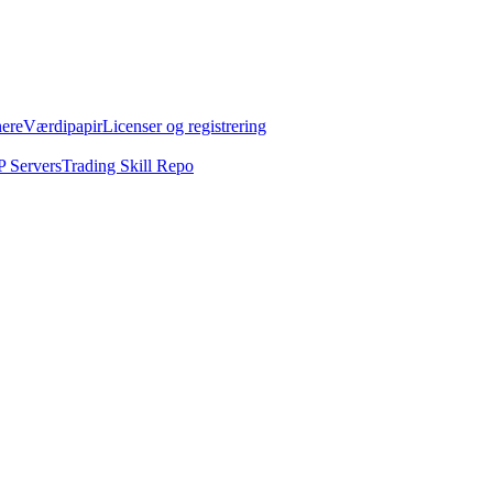
nere
Værdipapir
Licenser og registrering
 Servers
Trading Skill Repo