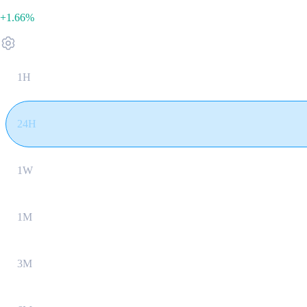
+1.66%
1H
24H
1W
1M
3M