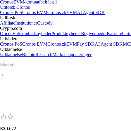
Cronos
EVM-kompatibelt lag 1
Udforsk Cronos
Cronos PoS
Cronos EVM
Cronos zkEVM
AI Agent SDK
Udforsk
Affiliate
Institutioner
Custody
Crypto.com
Om os
Virksomhedsnyheder
Produktnyheder
Begivenheder
Karriere
Part
Udviklere
Cronos PoS
Cronos EVM
Cronos zkEVM
Pay SDK
AI Agent SDK
MCP
Uddannelse
Uddannelse
Bitcoin
Research
Markedsopdateringer
Marked
Stacks
Livepris på Stacks STX
R$0.672