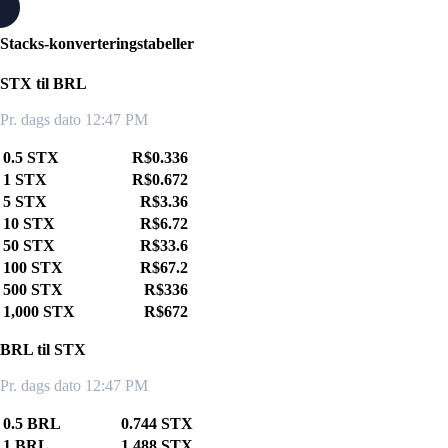
Stacks-konverteringstabeller
STX til BRL
Pr. dags dato 12:47 PM
0.5 STX
R$0.336
1 STX
R$0.672
5 STX
R$3.36
10 STX
R$6.72
50 STX
R$33.6
100 STX
R$67.2
500 STX
R$336
1,000 STX
R$672
BRL til STX
Pr. dags dato 12:47 PM
0.5 BRL
0.744 STX
1 BRL
1.488 STX