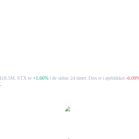
edsdata
 R$18.5M. STX er
+1.66%
i de sidste 24 timer.
Den er i øjeblikket
-6.09
X.