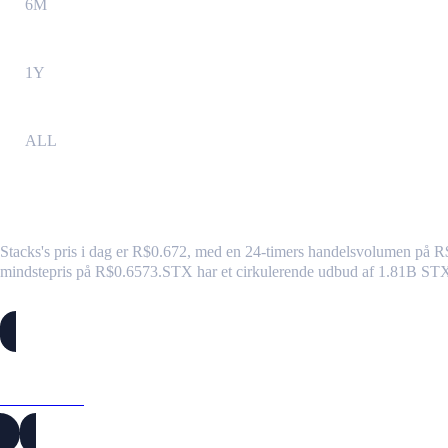
6M
1Y
ALL
Stacks (STX) til BRL – valutakurs og mark
Stacks's pris i dag er R$0.672, med en 24-timers handelsvolumen på
mindstepris på R$0.6573.
STX har et cirkulerende udbud af 1.81B ST
Populære Stacks-konverteringspar
STX til USD