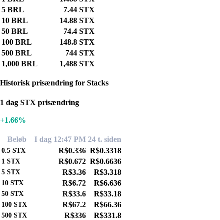
5 BRL
7.44 STX
10 BRL
14.88 STX
50 BRL
74.4 STX
100 BRL
148.8 STX
500 BRL
744 STX
1,000 BRL
1,488 STX
Historisk prisændring for Stacks
1 dag STX prisændring
+1.66%
Beløb
I dag 12:47 PM
24 t. siden
R$0.336
R$0.3318
0.5
STX
R$0.672
R$0.6636
1
STX
R$3.36
R$3.318
5
STX
R$6.72
R$6.636
10
STX
R$33.6
R$33.18
50
STX
R$67.2
R$66.36
100
STX
R$336
R$331.8
500
STX