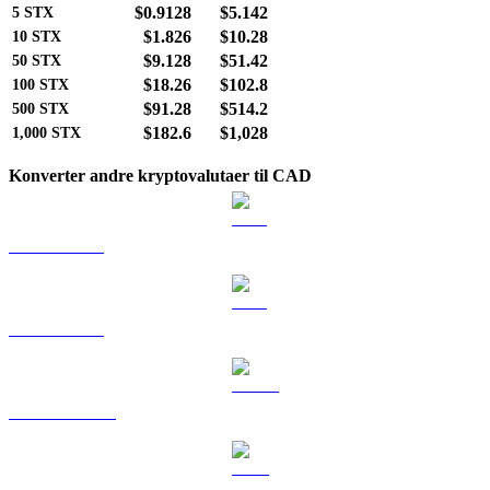
$0.9128
$5.142
5
STX
$1.826
$10.28
10
STX
$9.128
$51.42
50
STX
$18.26
$102.8
100
STX
$91.28
$514.2
500
STX
$182.6
$1,028
1,000
STX
Konverter andre kryptovalutaer til CAD
BTC til CAD
ETH til CAD
USDT til CAD