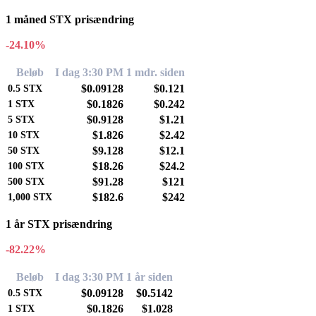
1 måned STX prisændring
-24.10%
Beløb
I dag 3:30 PM
1 mdr. siden
$0.09128
$0.121
0.5
STX
$0.1826
$0.242
1
STX
$0.9128
$1.21
5
STX
$1.826
$2.42
10
STX
$9.128
$12.1
50
STX
$18.26
$24.2
100
STX
$91.28
$121
500
STX
$182.6
$242
1,000
STX
1 år STX prisændring
-82.22%
Beløb
I dag 3:30 PM
1 år siden
$0.09128
$0.5142
0.5
STX
$0.1826
$1.028
1
STX