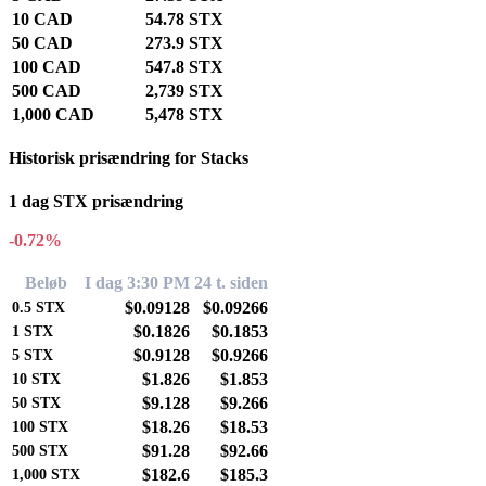
10 CAD
54.78 STX
50 CAD
273.9 STX
100 CAD
547.8 STX
500 CAD
2,739 STX
1,000 CAD
5,478 STX
Historisk prisændring for Stacks
1 dag STX prisændring
-0.72%
Beløb
I dag 3:30 PM
24 t. siden
$0.09128
$0.09266
0.5
STX
$0.1826
$0.1853
1
STX
$0.9128
$0.9266
5
STX
$1.826
$1.853
10
STX
$9.128
$9.266
50
STX
$18.26
$18.53
100
STX
$91.28
$92.66
500
STX
$182.6
$185.3
1,000
STX