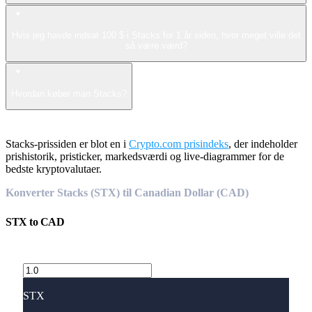
Hvis jeg havde indsat 100 $ i Stacks for 1 år siden, hvor meget ville det
så være værd?
Hvordan køber man Stacks?
Stacks-prissiden er blot en i
Crypto.com prisindeks
, der indeholder
prishistorik, pristicker, markedsværdi og live-diagrammer for de
bedste kryptovalutaer.
Konverter Stacks (STX) til Canadian Dollar (CAD)
STX
to
CAD
STX