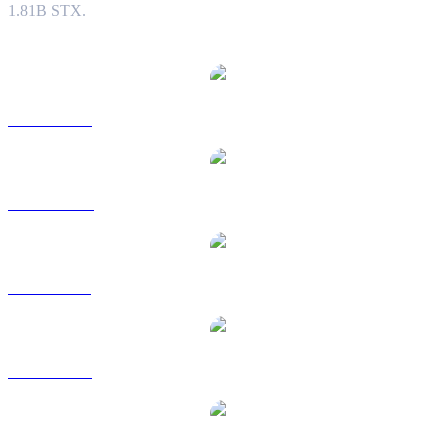
1.81B STX.
Populære Stacks-konverteringspar
STX til USD
STX til AUD
STX til BRL
STX til EUR