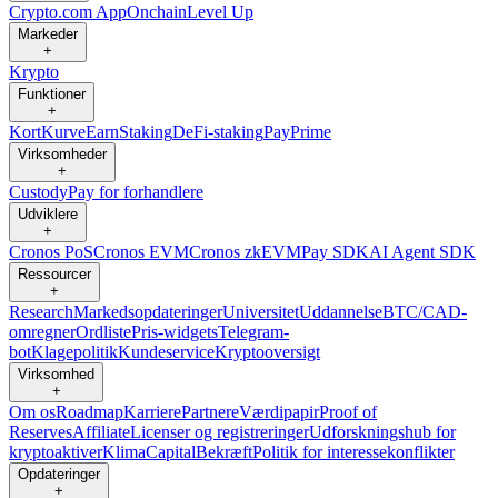
Crypto.com App
Onchain
Level Up
Markeder
+
Krypto
Funktioner
+
Kort
Kurve
Earn
Staking
DeFi-staking
Pay
Prime
Virksomheder
+
Custody
Pay for forhandlere
Udviklere
+
Cronos PoS
Cronos EVM
Cronos zkEVM
Pay SDK
AI Agent SDK
Ressourcer
+
Research
Markedsopdateringer
Universitet
Uddannelse
BTC/CAD-
omregner
Ordliste
Pris-widgets
Telegram-
bot
Klagepolitik
Kundeservice
Kryptooversigt
Virksomhed
+
Om os
Roadmap
Karriere
Partnere
Værdipapir
Proof of
Reserves
Affiliate
Licenser og registreringer
Udforskningshub for
kryptoaktiver
Klima
Capital
Bekræft
Politik for interessekonflikter
Opdateringer
+