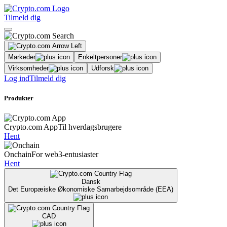
Tilmeld dig
Markeder
Enkeltpersoner
Virksomheder
Udforsk
Log ind
Tilmeld dig
Produkter
Crypto.com App
Til hverdagsbrugere
Hent
Onchain
For web3-entusiaster
Hent
Dansk
Det Europæiske Økonomiske Samarbejdsområde (EEA)
CAD