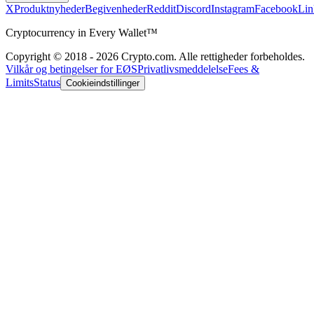
X
Produktnyheder
Begivenheder
Reddit
Discord
Instagram
Facebook
Lin
Cryptocurrency in Every Wallet™
Copyright © 2018 - 2026 Crypto.com. Alle rettigheder forbeholdes.
Vilkår og betingelser for EØS
Privatlivsmeddelelse
Fees &
Limits
Status
Cookieindstillinger