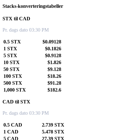
Stacks-konverteringstabeller
STX til CAD
Pr. dags dato 03:30 PM
0.5 STX
$0.09128
1 STX
$0.1826
5 STX
$0.9128
10 STX
$1.826
50 STX
$9.128
100 STX
$18.26
500 STX
$91.28
1,000 STX
$182.6
CAD til STX
Pr. dags dato 03:30 PM
0.5 CAD
2.739 STX
1 CAD
5.478 STX
5 CAD
27.39 STX