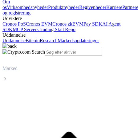
Om
os
Virksomhedsnyheder
Produktnyheder
Begivenheder
Karriere
Partner
og registrering
Udviklere
Cronos PoS
Cronos EVM
Cronos zkEVM
Pay SDK
AI Agent
SDK
MCP Servers
Trading Skill Repo
Uddannelse
Uddannelse
Bitcoin
Research
Markedsopdateringer
Marked
Stacks
Livepris på Stacks STX