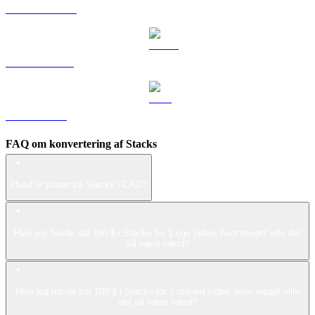
DOGE til CAD
USDS til CAD
LEO til CAD
FAQ om konvertering af Stacks
Hvad er prisen på Stacks i CAD?
Hvis jeg havde sat 100 $ i Stacks for 1 uge siden, hvor meget ville det
så være værd?
Hvis jeg havde sat 100 $ i Stacks for 1 måned siden, hvor meget ville
det så være værd?