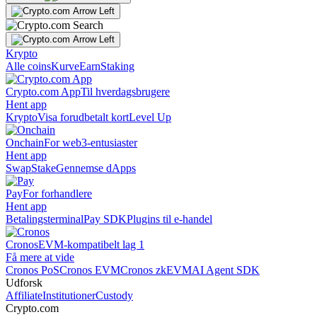
Krypto
Alle coins
Kurve
Earn
Staking
Crypto.com App
Til hverdagsbrugere
Hent app
Krypto
Visa forudbetalt kort
Level Up
Onchain
For web3-entusiaster
Hent app
Swap
Stake
Gennemse dApps
Pay
For forhandlere
Hent app
Betalingsterminal
Pay SDK
Plugins til e-handel
Cronos
EVM-kompatibelt lag 1
Få mere at vide
Cronos PoS
Cronos EVM
Cronos zkEVM
AI Agent SDK
Udforsk
Affiliate
Institutioner
Custody
Crypto.com