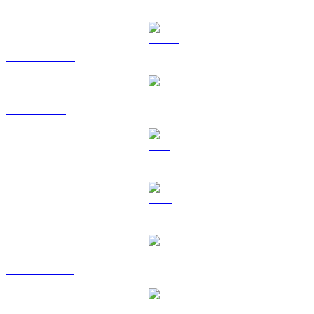
BNB til CAD
USDC til CAD
XRP til CAD
SOL til CAD
TRX til CAD
HYPE til CAD