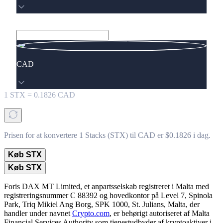
CAD
1
STX
=
0.1826
CAD
Prisen for at konvertere 1 Stacks (STX) til CAD er $0.1826 i dag.
Køb STX
Køb STX
Foris DAX MT Limited, et anpartsselskab registreret i Malta med
registreringsnummer C 88392 og hovedkontor på Level 7, Spinola
Park, Triq Mikiel Ang Borg, SPK 1000, St. Julians, Malta, der
handler under navnet
Crypto.com
, er behørigt autoriseret af Malta
Financial Services Authority som tjenestudbyder af kryptoaktiver i