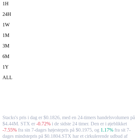
1H
24H
1W
1M
3M
6M
1Y
ALL
Stacks (STX) til CAD – valutakurs og
markedsdata
Stacks's pris i dag er $0.1826, med en 24-timers handelsvolumen på
$4.44M. STX er
-0.72%
i de sidste 24 timer.
Den er i øjeblikket
-7.55%
fra sin 7-dages højestepris på $0.1975,
og
1.17%
fra sit 7-
dages mindstepris på $0.1804.
STX har et cirkulerende udbud af