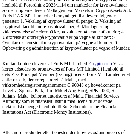
henhold til Forordning 2023/1114 om markeder for kryptovalutaer,
som er implementeret i Malta gennem Markets in Crypto Assets Act.
Foris DAX MT Limited er bemyndiget til at levere følgende
tjenester: 1. Veksling af kryptovalutaer til penge; 2. Veksling af
kryptovalutaer til andre kryptovalutaer; 3. Modtagelse og
videresendelse af ordrer på kryptovalutaer på vegne af kunder; 4.
Udførelse af ordrer på kryptovalutaer på vegne af kunder; 5.
Overførselstjenester for kryptovalutaer på vegne af kunder; 6.
Opbevaring og administration af kryptovalutaer på vegne af kunder.
Kontantkontoen leveres af Foris MT Limited.
Crypto.com
Visa-
kortet udstedes og promoveres af Foris MT Limited i henhold til
dets Visa Principal Member (Issuing)-licens. Foris MT Limited er et
aktieselskab, der er registreret på Malta, med
virksomhedsregistreringsnummer: C 90348 og hovedkontor på
Level 7, Spinola Park, Triq Mikiel Ang Borg, SPK 1000, St.
Julians, Malta, behørigt autoriseret af Malta Financial Services
Authority som et finansielt institut med licens til at udstede
elektroniske penge i henhold til 3rd Schedule to the Financial
Institutions Act (Electronic Money Institutions).
Alle andre produkter eller tjenester, der tilbydes og annonceres på