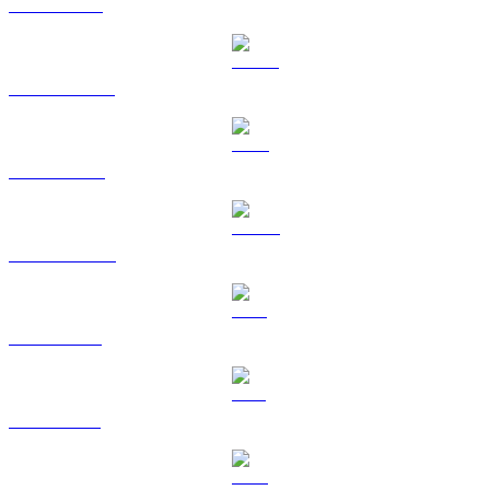
ETH til RUB
USDT til RUB
BNB til RUB
USDC til RUB
XRP til RUB
SOL til RUB