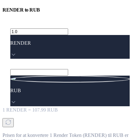
RENDER
to
RUB
RENDER
RUB
1
RENDER
=
107.99
RUB
Prisen for at konvertere 1 Render Token (RENDER) til RUB er