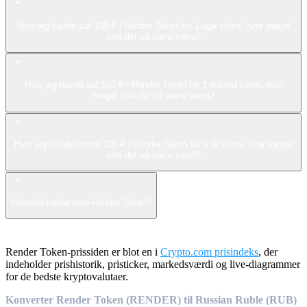
Hvis jeg havde sat 100 ₽ i Render Token for 1 uge siden, hvor meget
ville det så være værd?
Hvis jeg havde sat 100 ₽ i Render Token for 1 måned siden, hvor
meget ville det så være værd?
Hvis jeg havde indsat 100 ₽ i Render Token for 1 år siden, hvor meget
ville det så være værd?
Hvordan køber man Render Token?
Render Token-prissiden er blot en i
Crypto.com prisindeks
, der
indeholder prishistorik, pristicker, markedsværdi og live-diagrammer
for de bedste kryptovalutaer.
Konverter Render Token (RENDER) til Russian Ruble (RUB)