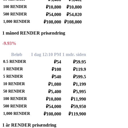
100
RENDER
₽10,800
₽10,800
500
RENDER
₽54,000
₽54,020
1,000
RENDER
₽108,000
₽108,000
1 måned RENDER prisændring
-9.93%
Beløb
I dag 12:10 PM
1 mdr. siden
0.5
RENDER
₽54
₽59.95
1
RENDER
₽108
₽119.9
5
RENDER
₽540
₽599.5
10
RENDER
₽1,080
₽1,199
50
RENDER
₽5,400
₽5,995
100
RENDER
₽10,800
₽11,990
500
RENDER
₽54,000
₽59,950
1,000
RENDER
₽108,000
₽119,900
1 år RENDER prisændring