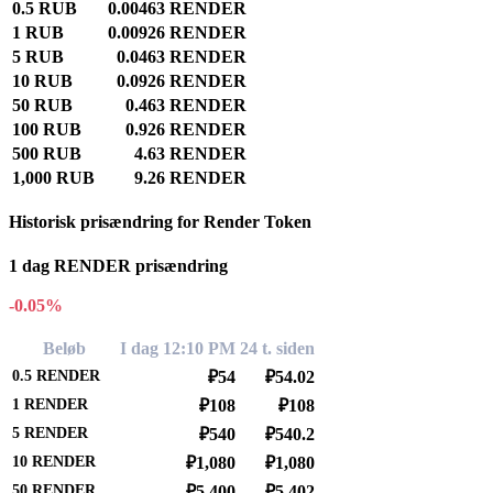
0.5 RUB
0.00463 RENDER
1 RUB
0.00926 RENDER
5 RUB
0.0463 RENDER
10 RUB
0.0926 RENDER
50 RUB
0.463 RENDER
100 RUB
0.926 RENDER
500 RUB
4.63 RENDER
1,000 RUB
9.26 RENDER
Historisk prisændring for Render Token
1 dag RENDER prisændring
-0.05%
Beløb
I dag 12:10 PM
24 t. siden
0.5
RENDER
₽54
₽54.02
1
RENDER
₽108
₽108
5
RENDER
₽540
₽540.2
10
RENDER
₽1,080
₽1,080
50
RENDER
₽5,400
₽5,402