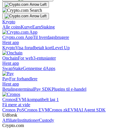
Krypto
Alle coins
Kurve
Earn
Staking
Crypto.com App
Til hverdagsbrugere
Hent app
Krypto
Visa forudbetalt kort
Level Up
Onchain
For web3-entusiaster
Hent app
Swap
Stake
Gennemse dApps
Pay
For forhandlere
Hent app
Betalingsterminal
Pay SDK
Plugins til e-handel
Cronos
EVM-kompatibelt lag 1
Få mere at vide
Cronos PoS
Cronos EVM
Cronos zkEVM
AI Agent SDK
Udforsk
Affiliate
Institutioner
Custody
Crypto.com