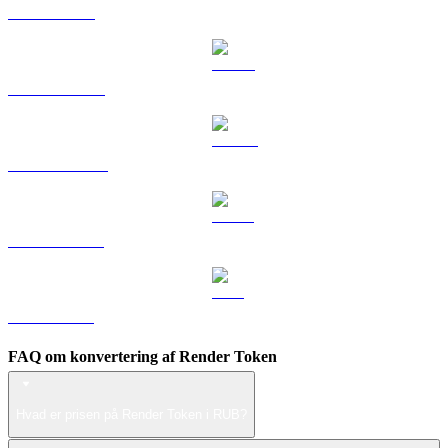
TRX til RUB
HYPE til RUB
DOGE til RUB
USDS til RUB
LEO til RUB
FAQ om konvertering af Render Token
Hvad er prisen på Render Token i RUB?