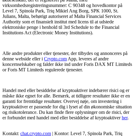
virksomhedsregistreringsnummer: C 90348 og hovedkontor på
Level 7, Spinola Park, Triq Mikiel Ang Borg, SPK 1000, St.
Julians, Malta, behørigt autoriseret af Malta Financial Services
Authority som et finansielt institut med licens til at udstede
elektroniske penge i henhold til 3rd Schedule to the Financial
Institutions Act (Electronic Money Institutions).
Alle andre produkter eller tjenester, der tilbydes og annonceres på
denne webside eller i
Crypto.com
App, leveres af andre
koncernselskaber og falder ikke ind under Foris DAX MT Limiteds
or Foris MT Limiteds regulerede tjenester.
Handel med eller besiddelse af kryptoaktiver indebærer risici og er
måske ikke egnet for alle. Bemærk, at tidligere resultater ikke er en
garanti for fremtidige resultater. Overvej nøje, om investering i
kryptoaktiver er passende for dig i lyset af din økonomiske situation
og risikotolerance. Du kan finde flere oplysninger om de risici, der
er forbundet med handel med eller besiddelse af kryptoaktiver
her
.
Kontakt:
chat.crypto.com
| Kontor: Level 7, Spinola Park, Triq