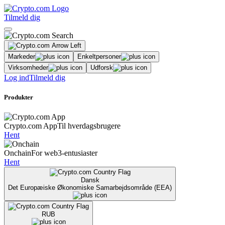
Tilmeld dig
Markeder
Enkeltpersoner
Virksomheder
Udforsk
Log ind
Tilmeld dig
Produkter
Crypto.com App
Til hverdagsbrugere
Hent
Onchain
For web3-entusiaster
Hent
Dansk
Det Europæiske Økonomiske Samarbejdsområde (EEA)
RUB