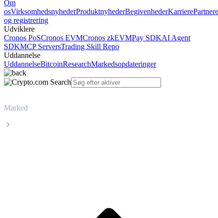
Om
os
Virksomhedsnyheder
Produktnyheder
Begivenheder
Karriere
Partner
og registrering
Udviklere
Cronos PoS
Cronos EVM
Cronos zkEVM
Pay SDK
AI Agent
SDK
MCP Servers
Trading Skill Repo
Uddannelse
Uddannelse
Bitcoin
Research
Markedsopdateringer
Marked
Render Token
Livepris på Render Token RENDER