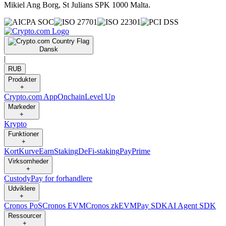
Mikiel Ang Borg, St Julians SPK 1000 Malta.
Dansk
|
RUB
Produkter
+
Crypto.com App
Onchain
Level Up
Markeder
+
Krypto
Funktioner
+
Kort
Kurve
Earn
Staking
DeFi-staking
Pay
Prime
Virksomheder
+
Custody
Pay for forhandlere
Udviklere
+
Cronos PoS
Cronos EVM
Cronos zkEVM
Pay SDK
AI Agent SDK
Ressourcer
+