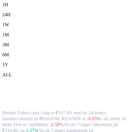
1H
24H
1W
1M
3M
6M
1Y
ALL
Render Token (RENDER) til RUB –
valutakurs og markedsdata
Render Token's pris i dag er ₽107.99, med en 24-timers
handelsvolumen på ₽828.65M. RENDER er
-0.05%
i de sidste 24
timer.
Den er i øjeblikket
-2.58%
fra sin 7-dages højestepris på
₽110.86,
og
1.37%
fra sit 7-dages mindstepris på