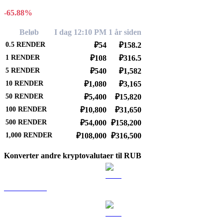
-65.88%
Beløb
I dag 12:10 PM
1 år siden
0.5
RENDER
₽54
₽158.2
1
RENDER
₽108
₽316.5
5
RENDER
₽540
₽1,582
10
RENDER
₽1,080
₽3,165
50
RENDER
₽5,400
₽15,820
100
RENDER
₽10,800
₽31,650
500
RENDER
₽54,000
₽158,200
1,000
RENDER
₽108,000
₽316,500
Konverter andre kryptovalutaer til RUB
BTC til RUB