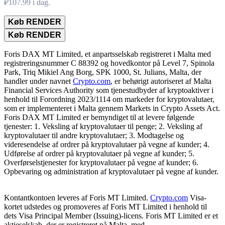
₽107.99 i dag.
Køb RENDER
Køb RENDER
Foris DAX MT Limited, et anpartsselskab registreret i Malta med
registreringsnummer C 88392 og hovedkontor på Level 7, Spinola
Park, Triq Mikiel Ang Borg, SPK 1000, St. Julians, Malta, der
handler under navnet
Crypto.com
, er behørigt autoriseret af Malta
Financial Services Authority som tjenestudbyder af kryptoaktiver i
henhold til Forordning 2023/1114 om markeder for kryptovalutaer,
som er implementeret i Malta gennem Markets in Crypto Assets Act.
Foris DAX MT Limited er bemyndiget til at levere følgende
tjenester: 1. Veksling af kryptovalutaer til penge; 2. Veksling af
kryptovalutaer til andre kryptovalutaer; 3. Modtagelse og
videresendelse af ordrer på kryptovalutaer på vegne af kunder; 4.
Udførelse af ordrer på kryptovalutaer på vegne af kunder; 5.
Overførselstjenester for kryptovalutaer på vegne af kunder; 6.
Opbevaring og administration af kryptovalutaer på vegne af kunder.
Kontantkontoen leveres af Foris MT Limited.
Crypto.com
Visa-
kortet udstedes og promoveres af Foris MT Limited i henhold til
dets Visa Principal Member (Issuing)-licens. Foris MT Limited er et
aktieselskab, der er registreret på Malta, med