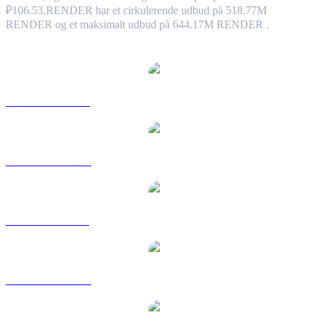
₽106.53.
RENDER har et cirkulerende udbud på 518.77M
RENDER og et maksimalt udbud på 644.17M RENDER .
Populære Render Token-konverteringspar
RENDER til USD
RENDER til AUD
RENDER til BRL
RENDER til CAD