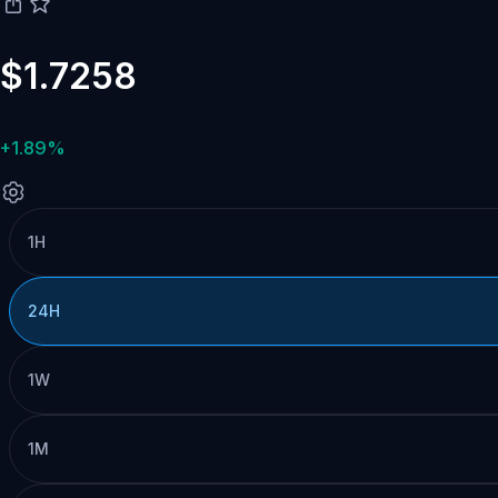
$1.7258
+1.89%
1H
24H
1W
1M