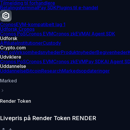
Tilmelding til forhandlere
Betalingsterminal
Pay SDK
Plugins til e-handel
Cronos
EVM-kompatibelt lag 1
Udforsk Cronos
Cronos PoS
Cronos EVM
Cronos zkEVM
AI Agent SDK
Udforsk
Affiliate
Institutioner
Custody
Crypto.com
Om os
Virksomhedsnyheder
Produktnyheder
Begivenheder
K
Udviklere
Cronos PoS
Cronos EVM
Cronos zkEVM
Pay SDK
AI Agent S
Uddannelse
Uddannelse
Bitcoin
Research
Markedsopdateringer
Marked
Render Token
Livepris på Render Token RENDER