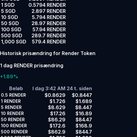
1 SGD
0.5794 RENDER
5 SGD
2.897 RENDER
10 SGD
5.794 RENDER
50 SGD
28.97 RENDER
100 SGD
57.94 RENDER
500 SGD
289.7 RENDER
1,000 SGD
579.4 RENDER
Historisk prisændring for Render Token
1 dag RENDER prisændring
+1.89%
Beløb
I dag 3:42 AM
24 t. siden
$0.8629
$0.8447
0.5
RENDER
$1.726
$1.689
1
RENDER
$8.629
$8.447
5
RENDER
$17.26
$16.89
10
RENDER
$86.29
$84.47
50
RENDER
$172.6
$168.9
100
RENDER
$862.9
$844.7
500
RENDER