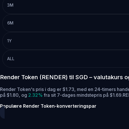
3M
6M
1Y
ALL
Render Token (RENDER) til SGD – valutakurs 
Render Token's pris i dag er $1.73, med en 24-timers ha
på $1.80,
og
2.32%
fra sit 7-dages mindstepris på $1.69.
RE
Populære Render Token-konverteringspar