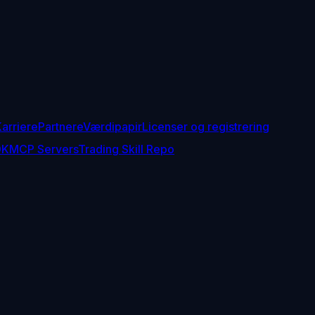
arriere
Partnere
Værdipapir
Licenser og registrering
DK
MCP Servers
Trading Skill Repo