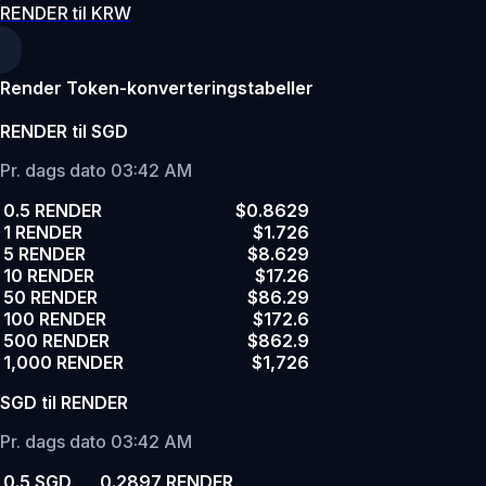
RENDER til KRW
Render Token-konverteringstabeller
RENDER til SGD
Pr. dags dato 03:42 AM
0.5 RENDER
$0.8629
1 RENDER
$1.726
5 RENDER
$8.629
10 RENDER
$17.26
50 RENDER
$86.29
100 RENDER
$172.6
500 RENDER
$862.9
1,000 RENDER
$1,726
SGD til RENDER
Pr. dags dato 03:42 AM
0.5 SGD
0.2897 RENDER