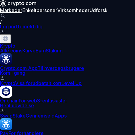
Markeder
Enkeltpersoner
Virksomheder
Udforsk
/
Log ind
Tilmeld dig
Krypto
Alle coins
Kurve
Earn
Staking
Crypto.com App
Til hverdagsbrugere
Kom i gang
Krypto
Visa forudbetalt kort
Level Up
Onchain
For web3-entusiaster
Hent udvidelse
Swap
Stake
Gennemse dApps
Pay
For forhandlere