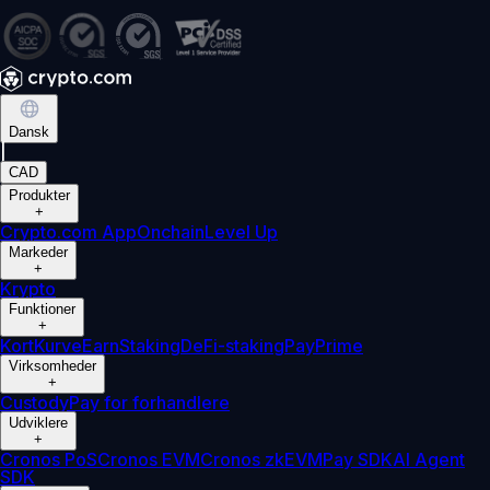
Dansk
|
CAD
Produkter
+
Crypto.com App
Onchain
Level Up
Markeder
+
Krypto
Funktioner
+
Kort
Kurve
Earn
Staking
DeFi-staking
Pay
Prime
Virksomheder
+
Custody
Pay for forhandlere
Udviklere
+
Cronos PoS
Cronos EVM
Cronos zkEVM
Pay SDK
AI Agent
SDK