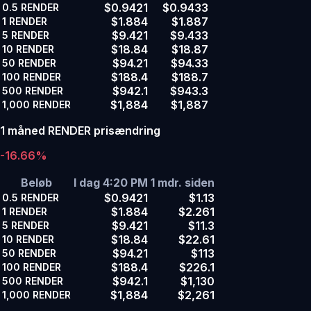
$0.9421
$0.9433
0.5
RENDER
$1.884
$1.887
1
RENDER
$9.421
$9.433
5
RENDER
$18.84
$18.87
10
RENDER
$94.21
$94.33
50
RENDER
$188.4
$188.7
100
RENDER
$942.1
$943.3
500
RENDER
$1,884
$1,887
1,000
RENDER
1 måned RENDER prisændring
-16.66%
Beløb
I dag 4:20 PM
1 mdr. siden
$0.9421
$1.13
0.5
RENDER
$1.884
$2.261
1
RENDER
$9.421
$11.3
5
RENDER
$18.84
$22.61
10
RENDER
$94.21
$113
50
RENDER
$188.4
$226.1
100
RENDER
$942.1
$1,130
500
RENDER
$1,884
$2,261
1,000
RENDER