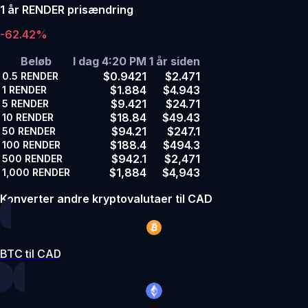
1 år RENDER prisændring
-62.42%
Beløb
I dag 4:20 PM
1 år siden
$0.9421
$2.471
0.5
RENDER
$1.884
$4.943
1
RENDER
$9.421
$24.71
5
RENDER
$18.84
$49.43
10
RENDER
$94.21
$247.1
50
RENDER
$188.4
$494.3
100
RENDER
$942.1
$2,471
500
RENDER
$1,884
$4,943
1,000
RENDER
Konverter andre kryptovalutaer til CAD
BTC til CAD