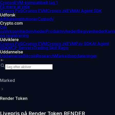
Cronos
EVM-kompatibelt lag 1
Få mere at vide
Cronos PoS
Cronos EVM
Cronos zkEVM
AI Agent SDK
Udforsk
Affiliate
Institutioner
Custody
Crypto.com
Om
os
Virksomhedsnyheder
Produktnyheder
Begivenheder
Karri
og registrering
Udviklere
Cronos PoS
Cronos EVM
Cronos zkEVM
Pay SDK
AI Agent
SDK
MCP Servers
Trading Skill Repo
Uddannelse
Uddannelse
Bitcoin
Research
Markedsopdateringer
Marked
Render Token
Livepris på Render Token RENDER