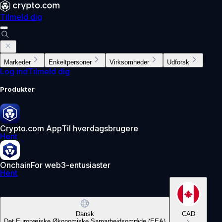
Tilmeld dig
Markeder
Enkeltpersoner
Virksomheder
Udforsk
Log ind
Tilmeld dig
Produkter
Crypto.com App
Til hverdagsbrugere
Hent
Onchain
For web3-entusiaster
Hent
Dansk
CAD
Det Europæiske Økonomiske Samarbejdsområde (EEA)