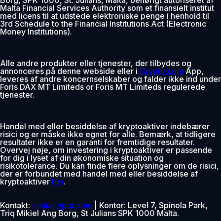
Malta Financial Services Authority som et finansielt institut
med licens til at udstede elektroniske penge i henhold til
3rd Schedule to the Financial Institutions Act (Electronic
Money Institutions).
Alle andre produkter eller tjenester, der tilbydes og
annonceres på denne webside eller i
Crypto.com
App,
leveres af andre koncernselskaber og falder ikke ind under
Foris DAX MT Limiteds or Foris MT Limiteds regulerede
tjenester.
Handel med eller besiddelse af kryptoaktiver indebærer
risici og er måske ikke egnet for alle. Bemærk, at tidligere
resultater ikke er en garanti for fremtidige resultater.
Overvej nøje, om investering i kryptoaktiver er passende
for dig i lyset af din økonomiske situation og
risikotolerance. Du kan finde flere oplysninger om de risici,
der er forbundet med handel med eller besiddelse af
kryptoaktiver
her
.
Kontakt:
chat.crypto.com
| Kontor: Level 7, Spinola Park,
Triq Mikiel Ang Borg, St Julians SPK 1000 Malta.