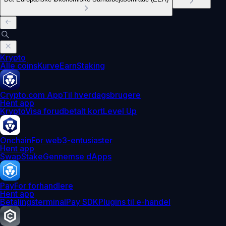
Krypto
Alle coins
Kurve
Earn
Staking
Crypto.com App
Til hverdagsbrugere
Hent app
Krypto
Visa forudbetalt kort
Level Up
Onchain
For web3-entusiaster
Hent app
Swap
Stake
Gennemse dApps
Pay
For forhandlere
Hent app
Betalingsterminal
Pay SDK
Plugins til e-handel