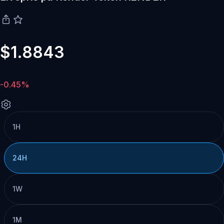
$1.8843
-0.45%
1H
24H
1W
1M