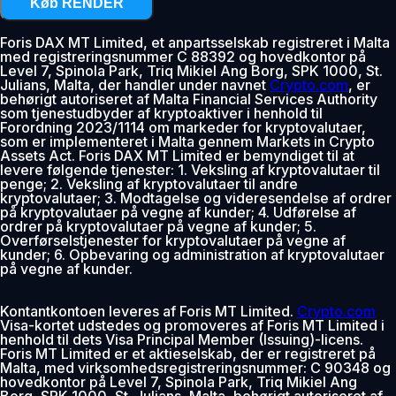
Køb RENDER
Foris DAX MT Limited, et anpartsselskab registreret i Malta
med registreringsnummer C 88392 og hovedkontor på
Level 7, Spinola Park, Triq Mikiel Ang Borg, SPK 1000, St.
Julians, Malta, der handler under navnet
Crypto.com
, er
behørigt autoriseret af Malta Financial Services Authority
som tjenestudbyder af kryptoaktiver i henhold til
Forordning 2023/1114 om markeder for kryptovalutaer,
som er implementeret i Malta gennem Markets in Crypto
Assets Act. Foris DAX MT Limited er bemyndiget til at
levere følgende tjenester: 1. Veksling af kryptovalutaer til
penge; 2. Veksling af kryptovalutaer til andre
kryptovalutaer; 3. Modtagelse og videresendelse af ordrer
på kryptovalutaer på vegne af kunder; 4. Udførelse af
ordrer på kryptovalutaer på vegne af kunder; 5.
Overførselstjenester for kryptovalutaer på vegne af
kunder; 6. Opbevaring og administration af kryptovalutaer
på vegne af kunder.
Kontantkontoen leveres af Foris MT Limited.
Crypto.com
Visa-kortet udstedes og promoveres af Foris MT Limited i
henhold til dets Visa Principal Member (Issuing)-licens.
Foris MT Limited er et aktieselskab, der er registreret på
Malta, med virksomhedsregistreringsnummer: C 90348 og
hovedkontor på Level 7, Spinola Park, Triq Mikiel Ang
Borg, SPK 1000, St. Julians, Malta, behørigt autoriseret af