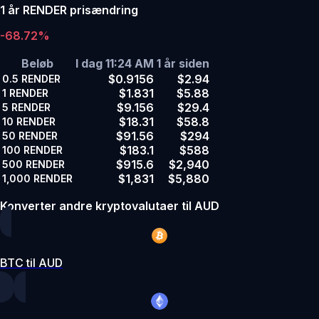
1 år RENDER prisændring
-68.72%
Beløb
I dag 11:24 AM
1 år siden
$0.9156
$2.94
0.5
RENDER
$1.831
$5.88
1
RENDER
$9.156
$29.4
5
RENDER
$18.31
$58.8
10
RENDER
$91.56
$294
50
RENDER
$183.1
$588
100
RENDER
$915.6
$2,940
500
RENDER
$1,831
$5,880
1,000
RENDER
Konverter andre kryptovalutaer til AUD
BTC til AUD