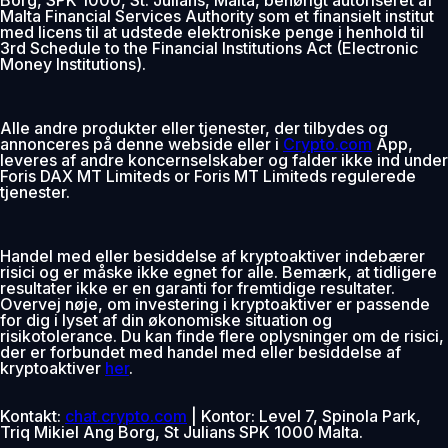
Malta Financial Services Authority som et finansielt institut
med licens til at udstede elektroniske penge i henhold til
3rd Schedule to the Financial Institutions Act (Electronic
Money Institutions).
Alle andre produkter eller tjenester, der tilbydes og
annonceres på denne webside eller i
Crypto.com
App,
leveres af andre koncernselskaber og falder ikke ind under
Foris DAX MT Limiteds or Foris MT Limiteds regulerede
tjenester.
Handel med eller besiddelse af kryptoaktiver indebærer
risici og er måske ikke egnet for alle. Bemærk, at tidligere
resultater ikke er en garanti for fremtidige resultater.
Overvej nøje, om investering i kryptoaktiver er passende
for dig i lyset af din økonomiske situation og
risikotolerance. Du kan finde flere oplysninger om de risici,
der er forbundet med handel med eller besiddelse af
kryptoaktiver
her
.
Kontakt:
chat.crypto.com
| Kontor: Level 7, Spinola Park,
Triq Mikiel Ang Borg, St Julians SPK 1000 Malta.