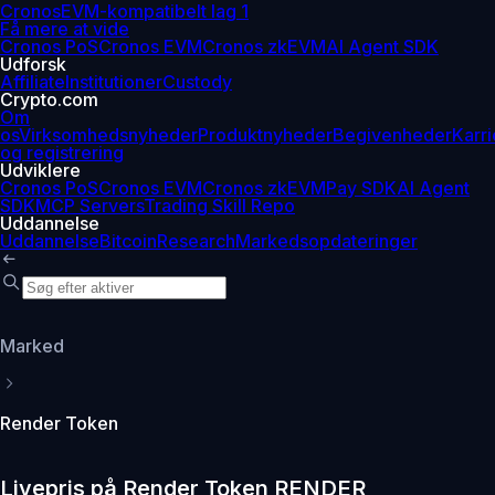
Cronos
EVM-kompatibelt lag 1
Få mere at vide
Cronos PoS
Cronos EVM
Cronos zkEVM
AI Agent SDK
Udforsk
Affiliate
Institutioner
Custody
Crypto.com
Om
os
Virksomhedsnyheder
Produktnyheder
Begivenheder
Karri
og registrering
Udviklere
Cronos PoS
Cronos EVM
Cronos zkEVM
Pay SDK
AI Agent
SDK
MCP Servers
Trading Skill Repo
Uddannelse
Uddannelse
Bitcoin
Research
Markedsopdateringer
Marked
Render Token
Livepris på Render Token RENDER