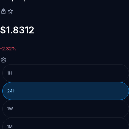
$1.8312
-2.32%
1H
24H
1W
1M