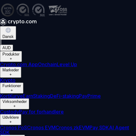
Dansk
|
AUD
Produkter
+
Crypto.com App
Onchain
Level Up
Markeder
+
Krypto
Funktioner
+
Kort
Kurve
Earn
Staking
DeFi-staking
Pay
Prime
Virksomheder
+
Custody
Pay for forhandlere
Udviklere
+
Cronos PoS
Cronos EVM
Cronos zkEVM
Pay SDK
AI Agent
SDK