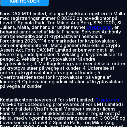
Køb RENDER
Foris DAX MT Limited, et anpartsselskab registreret i Malta
med registreringsnummer C 88392 og hovedkontor på
Level 7, Spinola Park, Triq Mikiel Ang Borg, SPK 1000, St.
Julians, Malta, der handler under navnet
Crypto.com
, er
behørigt autoriseret af Malta Financial Services Authority
som tjenestudbyder af kryptoaktiver i henhold til
Forordning 2023/1114 om markeder for kryptovalutaer,
som er implementeret i Malta gennem Markets in Crypto
Assets Act. Foris DAX MT Limited er bemyndiget til at
levere følgende tjenester: 1. Veksling af kryptovalutaer til
penge; 2. Veksling af kryptovalutaer til andre
kryptovalutaer; 3. Modtagelse og videresendelse af ordrer
på kryptovalutaer på vegne af kunder; 4. Udførelse af
ordrer på kryptovalutaer på vegne af kunder; 5.
Overførselstjenester for kryptovalutaer på vegne af
kunder; 6. Opbevaring og administration af kryptovalutaer
på vegne af kunder.
Kontantkontoen leveres af Foris MT Limited.
Crypto.com
Visa-kortet udstedes og promoveres af Foris MT Limited i
henhold til dets Visa Principal Member (Issuing)-licens.
Foris MT Limited er et aktieselskab, der er registreret på
Malta, med virksomhedsregistreringsnummer: C 90348 og
hovedkontor på Level 7, Spinola Park, Triq Mikiel Ang
Borg, SPK 1000, St. Julians, Malta, behørigt autoriseret af