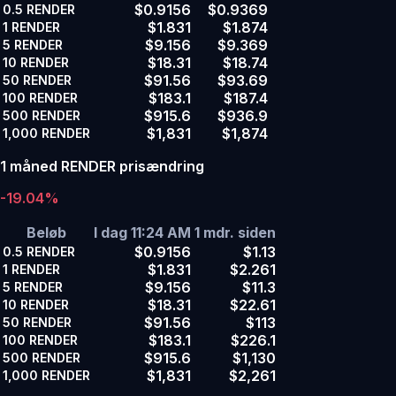
$0.9156
$0.9369
0.5
RENDER
$1.831
$1.874
1
RENDER
$9.156
$9.369
5
RENDER
$18.31
$18.74
10
RENDER
$91.56
$93.69
50
RENDER
$183.1
$187.4
100
RENDER
$915.6
$936.9
500
RENDER
$1,831
$1,874
1,000
RENDER
1 måned RENDER prisændring
-19.04%
Beløb
I dag 11:24 AM
1 mdr. siden
$0.9156
$1.13
0.5
RENDER
$1.831
$2.261
1
RENDER
$9.156
$11.3
5
RENDER
$18.31
$22.61
10
RENDER
$91.56
$113
50
RENDER
$183.1
$226.1
100
RENDER
$915.6
$1,130
500
RENDER
$1,831
$2,261
1,000
RENDER