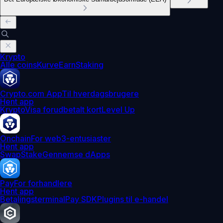
Krypto
Alle coins
Kurve
Earn
Staking
Crypto.com App
Til hverdagsbrugere
Hent app
Krypto
Visa forudbetalt kort
Level Up
Onchain
For web3-entusiaster
Hent app
Swap
Stake
Gennemse dApps
Pay
For forhandlere
Hent app
Betalingsterminal
Pay SDK
Plugins til e-handel