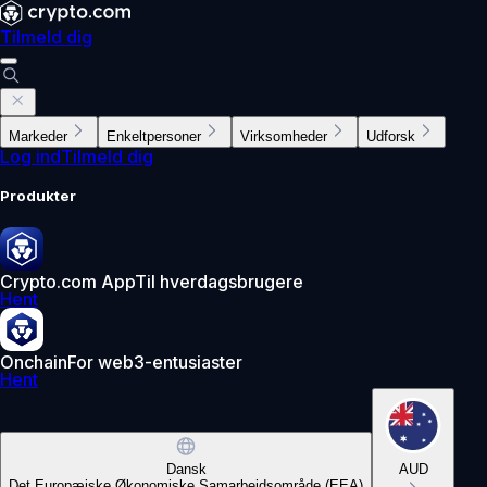
Tilmeld dig
Markeder
Enkeltpersoner
Virksomheder
Udforsk
Log ind
Tilmeld dig
Produkter
Crypto.com App
Til hverdagsbrugere
Hent
Onchain
For web3-entusiaster
Hent
Dansk
AUD
Det Europæiske Økonomiske Samarbejdsområde (EEA)