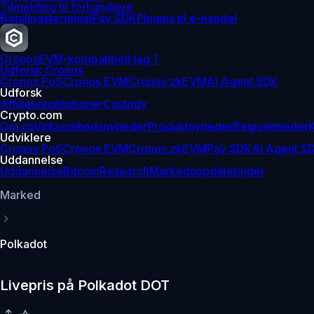
Tilmelding til forhandlere
Betalingsterminal
Pay SDK
Plugins til e-handel
Cronos
EVM-kompatibelt lag 1
Udforsk Cronos
Cronos PoS
Cronos EVM
Cronos zkEVM
AI Agent SDK
Udforsk
Affiliate
Institutioner
Custody
Crypto.com
Om os
Virksomhedsnyheder
Produktnyheder
Begivenheder
K
Udviklere
Cronos PoS
Cronos EVM
Cronos zkEVM
Pay SDK
AI Agent S
Uddannelse
Uddannelse
Bitcoin
Research
Markedsopdateringer
Marked
Polkadot
Livepris på Polkadot DOT