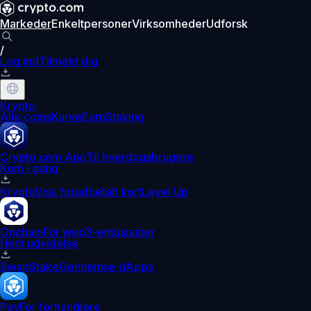
Markeder
Enkeltpersoner
Virksomheder
Udforsk
/
Log ind
Tilmeld dig
Krypto
Alle coins
Kurve
Earn
Staking
Crypto.com App
Til hverdagsbrugere
Kom i gang
Krypto
Visa forudbetalt kort
Level Up
Onchain
For web3-entusiaster
Hent udvidelse
Swap
Stake
Gennemse dApps
Pay
For forhandlere