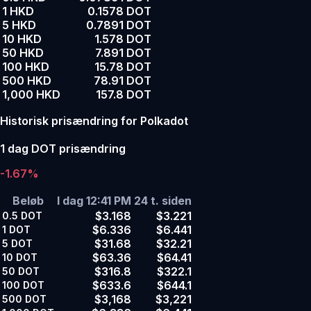
1 HKD
0.1578 DOT
5 HKD
0.7891 DOT
10 HKD
1.578 DOT
50 HKD
7.891 DOT
100 HKD
15.78 DOT
500 HKD
78.91 DOT
1,000 HKD
157.8 DOT
Historisk prisændring for Polkadot
1 dag DOT prisændring
-1.67%
Beløb
I dag 12:41 PM
24 t. siden
$3.168
$3.221
0.5
DOT
$6.336
$6.441
1
DOT
$31.68
$32.21
5
DOT
$63.36
$64.41
10
DOT
$316.8
$322.1
50
DOT
$633.6
$644.1
100
DOT
$3,168
$3,221
500
DOT