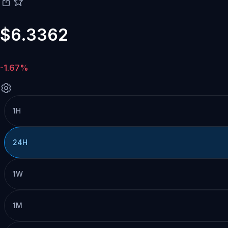
$6.3362
-1.67%
1H
24H
1W
1M