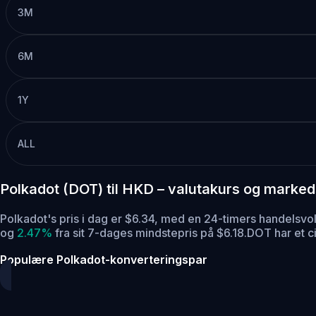
3M
6M
1Y
ALL
Polkadot (DOT) til HKD – valutakurs og marke
Polkadot's pris i dag er $6.34, med en 24-timers handels
og
2.47%
fra sit 7-dages mindstepris på $6.18.
DOT har et c
Populære Polkadot-konverteringspar