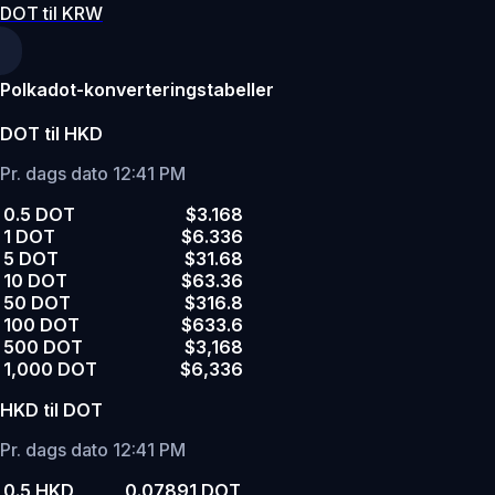
DOT til KRW
Polkadot-konverteringstabeller
DOT til HKD
Pr. dags dato 12:41 PM
0.5 DOT
$3.168
1 DOT
$6.336
5 DOT
$31.68
10 DOT
$63.36
50 DOT
$316.8
100 DOT
$633.6
500 DOT
$3,168
1,000 DOT
$6,336
HKD til DOT
Pr. dags dato 12:41 PM
0.5 HKD
0.07891 DOT