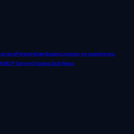
arriere
Partnere
Værdipapir
Licenser og registrering
DK
MCP Servers
Trading Skill Repo