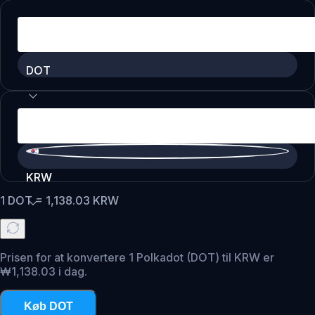
DOT
KRW
1
DOT
=
1,138.03
KRW
Prisen for at konvertere 1 Polkadot (DOT) til KRW er
₩1,138.03 i dag.
Køb DOT