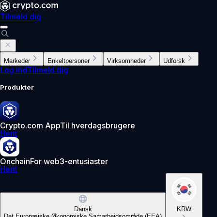
Tilmeld dig
Markeder
Enkeltpersoner
Virksomheder
Udforsk
Log ind
Tilmeld dig
Produkter
Crypto.com App
Til hverdagsbrugere
Hent
Onchain
For web3-entusiaster
Hent
Dansk
KRW
Det Europæiske Økonomiske Samarbejdsområde (EEA)