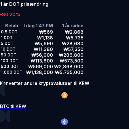
1 år DOT prisændring
-80.20%
Beløb
I dag 1:47 PM
1 år siden
₩569
₩2,868
0.5
DOT
₩1,138
₩5,735
1
DOT
₩5,690
₩28,680
5
DOT
₩11,380
₩57,350
10
DOT
₩56,900
₩286,800
50
DOT
₩113,800
₩573,500
100
DOT
₩569,000
₩2,868,000
500
DOT
₩1,138,000
₩5,735,000
1,000
DOT
Konverter andre kryptovalutaer til KRW
BTC til KRW