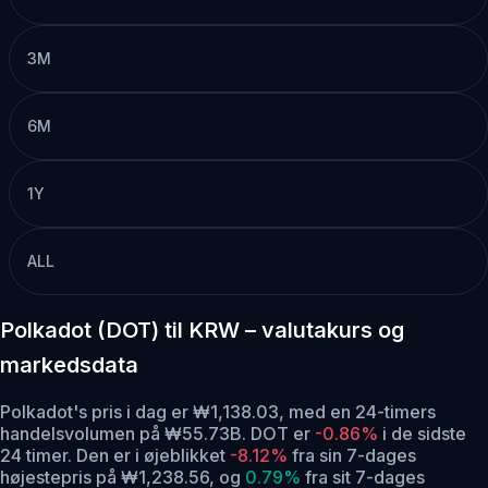
3M
6M
1Y
ALL
Polkadot (DOT) til KRW – valutakurs og
markedsdata
Polkadot's pris i dag er ₩1,138.03, med en 24-timers
handelsvolumen på ₩55.73B. DOT er
-0.86%
i de sidste
24 timer.
Den er i øjeblikket
-8.12%
fra sin 7-dages
højestepris på ₩1,238.56,
og
0.79%
fra sit 7-dages