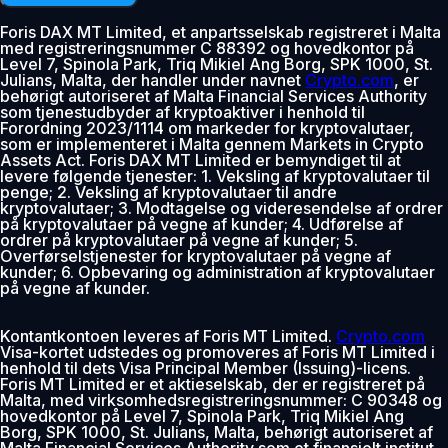
Foris DAX MT Limited, et anpartsselskab registreret i Malta
med registreringsnummer C 88392 og hovedkontor på
Level 7, Spinola Park, Triq Mikiel Ang Borg, SPK 1000, St.
Julians, Malta, der handler under navnet
Crypto.com
, er
behørigt autoriseret af Malta Financial Services Authority
som tjenestudbyder af kryptoaktiver i henhold til
Forordning 2023/1114 om markeder for kryptovalutaer,
som er implementeret i Malta gennem Markets in Crypto
Assets Act. Foris DAX MT Limited er bemyndiget til at
levere følgende tjenester: 1. Veksling af kryptovalutaer til
penge; 2. Veksling af kryptovalutaer til andre
kryptovalutaer; 3. Modtagelse og videresendelse af ordrer
på kryptovalutaer på vegne af kunder; 4. Udførelse af
ordrer på kryptovalutaer på vegne af kunder; 5.
Overførselstjenester for kryptovalutaer på vegne af
kunder; 6. Opbevaring og administration af kryptovalutaer
på vegne af kunder.
Kontantkontoen leveres af Foris MT Limited.
Crypto.com
Visa-kortet udstedes og promoveres af Foris MT Limited i
henhold til dets Visa Principal Member (Issuing)-licens.
Foris MT Limited er et aktieselskab, der er registreret på
Malta, med virksomhedsregistreringsnummer: C 90348 og
hovedkontor på Level 7, Spinola Park, Triq Mikiel Ang
Borg, SPK 1000, St. Julians, Malta, behørigt autoriseret af
Malta Financial Services Authority som et finansielt institut