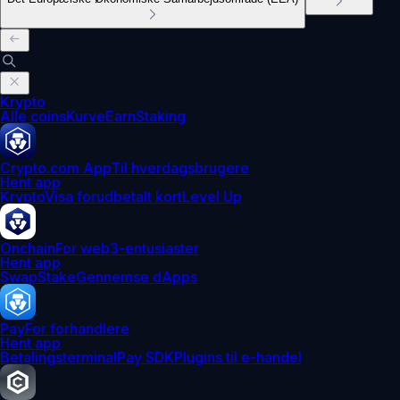
Krypto
Alle coins
Kurve
Earn
Staking
Crypto.com App
Til hverdagsbrugere
Hent app
Krypto
Visa forudbetalt kort
Level Up
Onchain
For web3-entusiaster
Hent app
Swap
Stake
Gennemse dApps
Pay
For forhandlere
Hent app
Betalingsterminal
Pay SDK
Plugins til e-handel