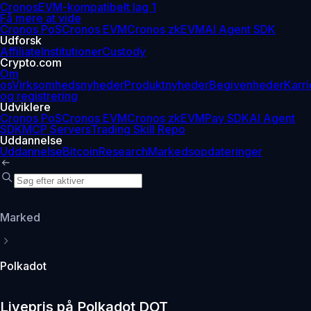
Cronos
EVM-kompatibelt lag 1
Få mere at vide
Cronos PoS
Cronos EVM
Cronos zkEVM
AI Agent SDK
Udforsk
Affiliate
Institutioner
Custody
Crypto.com
Om
os
Virksomhedsnyheder
Produktnyheder
Begivenheder
Karri
og registrering
Udviklere
Cronos PoS
Cronos EVM
Cronos zkEVM
Pay SDK
AI Agent
SDK
MCP Servers
Trading Skill Repo
Uddannelse
Uddannelse
Bitcoin
Research
Markedsopdateringer
Marked
Polkadot
Livepris på Polkadot DOT