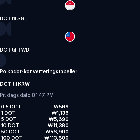
DOT til SGD
DOT til TWD
Polkadot-konverteringstabeller
DOT til KRW
Pr. dags dato 01:47 PM
0.5 DOT
₩569
1 DOT
₩1,138
5 DOT
₩5,690
10 DOT
₩11,380
50 DOT
₩56,900
100 DOT
₩113,800