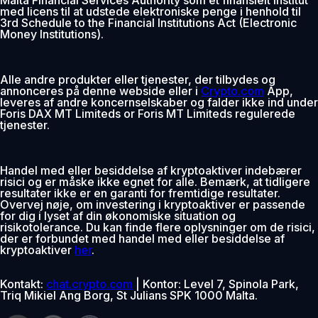
med licens til at udstede elektroniske penge i henhold til
3rd Schedule to the Financial Institutions Act (Electronic
Money Institutions).
Alle andre produkter eller tjenester, der tilbydes og
annonceres på denne webside eller i
Crypto.com
App,
leveres af andre koncernselskaber og falder ikke ind under
Foris DAX MT Limiteds or Foris MT Limiteds regulerede
tjenester.
Handel med eller besiddelse af kryptoaktiver indebærer
risici og er måske ikke egnet for alle. Bemærk, at tidligere
resultater ikke er en garanti for fremtidige resultater.
Overvej nøje, om investering i kryptoaktiver er passende
for dig i lyset af din økonomiske situation og
risikotolerance. Du kan finde flere oplysninger om de risici,
der er forbundet med handel med eller besiddelse af
kryptoaktiver
her
.
Kontakt:
chat.crypto.com
| Kontor: Level 7, Spinola Park,
Triq Mikiel Ang Borg, St Julians SPK 1000 Malta.