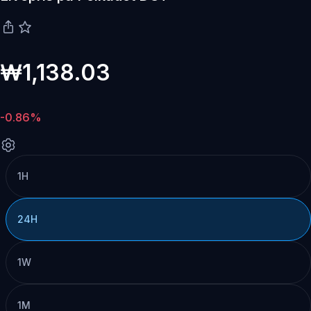
₩1,138.03
-0.86%
1H
24H
1W
1M