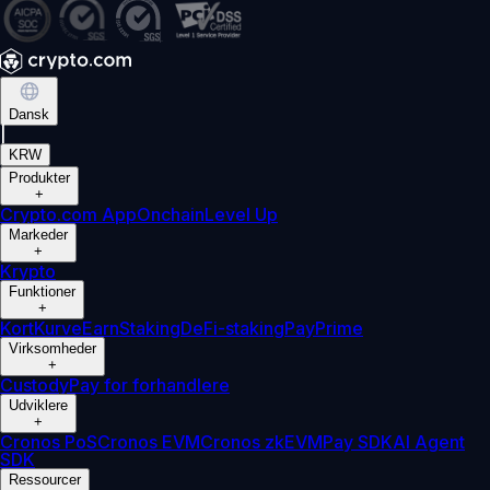
Dansk
|
KRW
Produkter
+
Crypto.com App
Onchain
Level Up
Markeder
+
Krypto
Funktioner
+
Kort
Kurve
Earn
Staking
DeFi-staking
Pay
Prime
Virksomheder
+
Custody
Pay for forhandlere
Udviklere
+
Cronos PoS
Cronos EVM
Cronos zkEVM
Pay SDK
AI Agent
SDK
Ressourcer