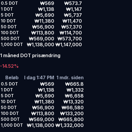
₩569
₩573.7
0.5
DOT
₩1,138
₩1,147
1
DOT
₩5,690
₩5,737
5
DOT
₩11,380
₩11,470
10
DOT
₩56,900
₩57,370
50
DOT
₩113,800
₩114,700
100
DOT
₩569,000
₩573,700
500
DOT
₩1,138,000
₩1,147,000
1,000
DOT
1 måned DOT prisændring
-14.52%
Beløb
I dag 1:47 PM
1 mdr. siden
₩569
₩665.8
0.5
DOT
₩1,138
₩1,332
1
DOT
₩5,690
₩6,658
5
DOT
₩11,380
₩13,320
10
DOT
₩56,900
₩66,580
50
DOT
₩113,800
₩133,200
100
DOT
₩569,000
₩665,800
500
DOT
₩1,138,000
₩1,332,000
1,000
DOT