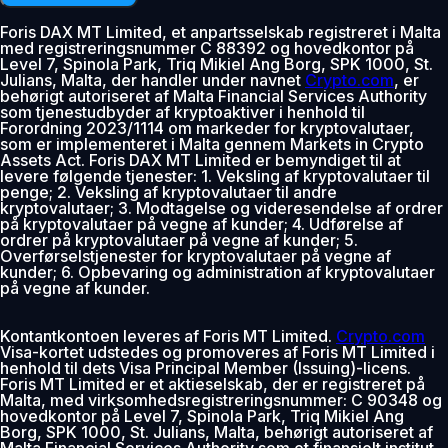
Foris DAX MT Limited, et anpartsselskab registreret i Malta
med registreringsnummer C 88392 og hovedkontor på
Level 7, Spinola Park, Triq Mikiel Ang Borg, SPK 1000, St.
Julians, Malta, der handler under navnet
Crypto.com
, er
behørigt autoriseret af Malta Financial Services Authority
som tjenestudbyder af kryptoaktiver i henhold til
Forordning 2023/1114 om markeder for kryptovalutaer,
som er implementeret i Malta gennem Markets in Crypto
Assets Act. Foris DAX MT Limited er bemyndiget til at
levere følgende tjenester: 1. Veksling af kryptovalutaer til
penge; 2. Veksling af kryptovalutaer til andre
kryptovalutaer; 3. Modtagelse og videresendelse af ordrer
på kryptovalutaer på vegne af kunder; 4. Udførelse af
ordrer på kryptovalutaer på vegne af kunder; 5.
Overførselstjenester for kryptovalutaer på vegne af
kunder; 6. Opbevaring og administration af kryptovalutaer
på vegne af kunder.
Kontantkontoen leveres af Foris MT Limited.
Crypto.com
Visa-kortet udstedes og promoveres af Foris MT Limited i
henhold til dets Visa Principal Member (Issuing)-licens.
Foris MT Limited er et aktieselskab, der er registreret på
Malta, med virksomhedsregistreringsnummer: C 90348 og
hovedkontor på Level 7, Spinola Park, Triq Mikiel Ang
Borg, SPK 1000, St. Julians, Malta, behørigt autoriseret af
Malta Financial Services Authority som et finansielt institut