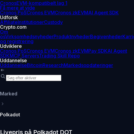
Cronos
EVM-kompatibelt lag 1
Få mere at vide
Cronos PoS
Cronos EVM
Cronos zkEVM
AI Agent SDK
Udforsk
Affiliate
Institutioner
Custody
Crypto.com
Om
os
Virksomhedsnyheder
Produktnyheder
Begivenheder
Karri
og registrering
Udviklere
Cronos PoS
Cronos EVM
Cronos zkEVM
Pay SDK
AI Agent
SDK
MCP Servers
Trading Skill Repo
Uddannelse
Uddannelse
Bitcoin
Research
Markedsopdateringer
Marked
Polkadot
Livepris på Polkadot DOT