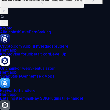
Krypto
Alle coins
Kurve
Earn
Staking
Crypto.com App
Til hverdagsbrugere
Hent app
Krypto
Visa forudbetalt kort
Level Up
Onchain
For web3-entusiaster
Hent app
Swap
Stake
Gennemse dApps
Pay
For forhandlere
Hent app
Betalingsterminal
Pay SDK
Plugins til e-handel