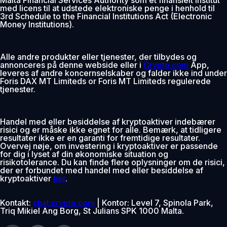
med licens til at udstede elektroniske penge i henhold til
3rd Schedule to the Financial Institutions Act (Electronic
Money Institutions).
Alle andre produkter eller tjenester, der tilbydes og
annonceres på denne webside eller i
Crypto.com
App,
leveres af andre koncernselskaber og falder ikke ind under
Foris DAX MT Limiteds or Foris MT Limiteds regulerede
tjenester.
Handel med eller besiddelse af kryptoaktiver indebærer
risici og er måske ikke egnet for alle. Bemærk, at tidligere
resultater ikke er en garanti for fremtidige resultater.
Overvej nøje, om investering i kryptoaktiver er passende
for dig i lyset af din økonomiske situation og
risikotolerance. Du kan finde flere oplysninger om de risici,
der er forbundet med handel med eller besiddelse af
kryptoaktiver
her
.
Kontakt:
chat.crypto.com
| Kontor: Level 7, Spinola Park,
Triq Mikiel Ang Borg, St Julians SPK 1000 Malta.