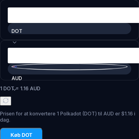
DOT
AUD
1
DOT
=
1.16
AUD
Prisen for at konvertere 1 Polkadot (DOT) til AUD er $1.16 i
dag.
Køb DOT