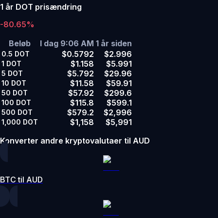
1 år DOT prisændring
-80.65%
Beløb
I dag 9:06 AM
1 år siden
$0.5792
$2.996
0.5
DOT
$1.158
$5.991
1
DOT
$5.792
$29.96
5
DOT
$11.58
$59.91
10
DOT
$57.92
$299.6
50
DOT
$115.8
$599.1
100
DOT
$579.2
$2,996
500
DOT
$1,158
$5,991
1,000
DOT
Konverter andre kryptovalutaer til AUD
BTC til AUD