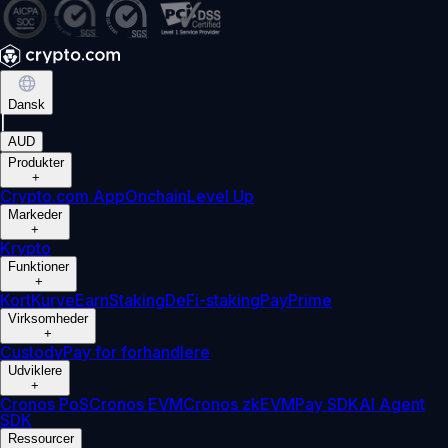
Dansk
|
AUD
Produkter
+
Crypto.com App
Onchain
Level Up
Markeder
+
Krypto
Funktioner
+
Kort
Kurve
Earn
Staking
DeFi-staking
Pay
Prime
Virksomheder
+
Custody
Pay for forhandlere
Udviklere
+
Cronos PoS
Cronos EVM
Cronos zkEVM
Pay SDK
AI Agent
SDK
Ressourcer