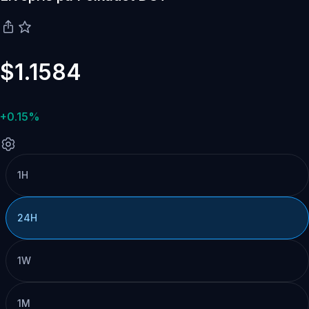
$1.1584
+0.15%
1H
24H
1W
1M