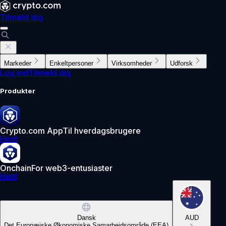
Tilmeld dig
Markeder
Enkeltpersoner
Virksomheder
Udforsk
Log ind
Tilmeld dig
Produkter
Crypto.com App
Til hverdagsbrugere
Hent
Onchain
For web3-entusiaster
Hent
Dansk
AUD
Det Europæiske Økonomiske Samarbejdsområde (EEA)