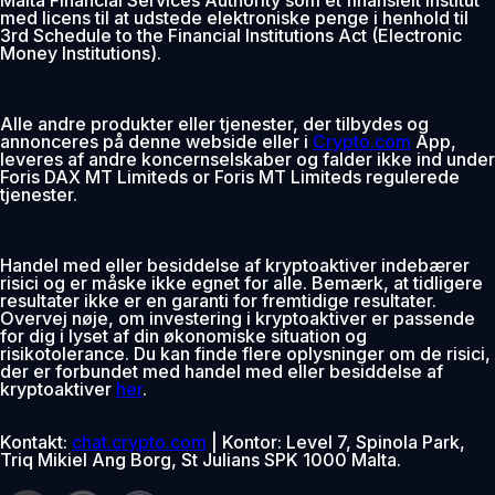
med licens til at udstede elektroniske penge i henhold til
3rd Schedule to the Financial Institutions Act (Electronic
Money Institutions).
Alle andre produkter eller tjenester, der tilbydes og
annonceres på denne webside eller i
Crypto.com
App,
leveres af andre koncernselskaber og falder ikke ind under
Foris DAX MT Limiteds or Foris MT Limiteds regulerede
tjenester.
Handel med eller besiddelse af kryptoaktiver indebærer
risici og er måske ikke egnet for alle. Bemærk, at tidligere
resultater ikke er en garanti for fremtidige resultater.
Overvej nøje, om investering i kryptoaktiver er passende
for dig i lyset af din økonomiske situation og
risikotolerance. Du kan finde flere oplysninger om de risici,
der er forbundet med handel med eller besiddelse af
kryptoaktiver
her
.
Kontakt:
chat.crypto.com
| Kontor: Level 7, Spinola Park,
Triq Mikiel Ang Borg, St Julians SPK 1000 Malta.