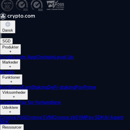
Dansk
|
SGD
Produkter
+
Crypto.com App
Onchain
Level Up
Markeder
+
Krypto
Funktioner
+
Kort
Kurve
Earn
Staking
DeFi-staking
Pay
Prime
Virksomheder
+
Custody
Pay for forhandlere
Udviklere
+
Cronos PoS
Cronos EVM
Cronos zkEVM
Pay SDK
AI Agent
SDK
Ressourcer