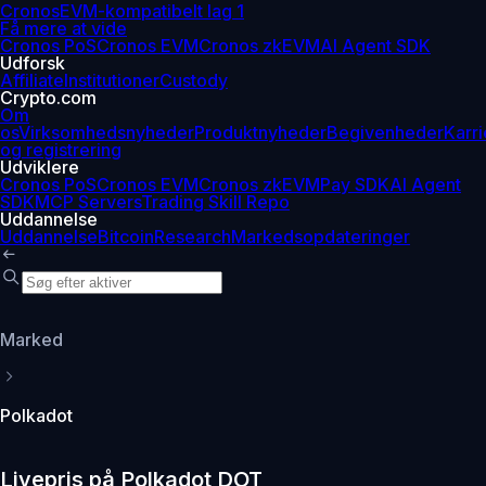
Cronos
EVM-kompatibelt lag 1
Få mere at vide
Cronos PoS
Cronos EVM
Cronos zkEVM
AI Agent SDK
Udforsk
Affiliate
Institutioner
Custody
Crypto.com
Om
os
Virksomhedsnyheder
Produktnyheder
Begivenheder
Karri
og registrering
Udviklere
Cronos PoS
Cronos EVM
Cronos zkEVM
Pay SDK
AI Agent
SDK
MCP Servers
Trading Skill Repo
Uddannelse
Uddannelse
Bitcoin
Research
Markedsopdateringer
Marked
Polkadot
Livepris på Polkadot DOT