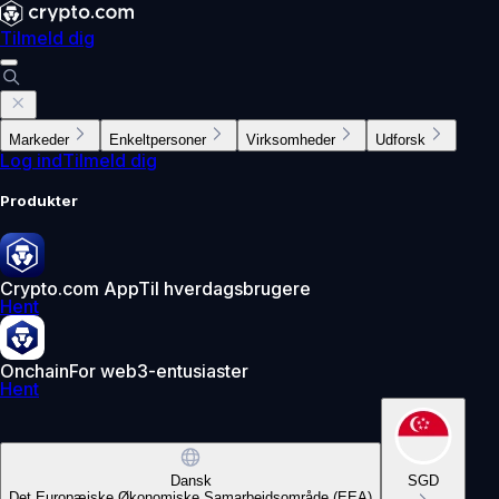
Tilmeld dig
Markeder
Enkeltpersoner
Virksomheder
Udforsk
Log ind
Tilmeld dig
Produkter
Crypto.com App
Til hverdagsbrugere
Hent
Onchain
For web3-entusiaster
Hent
Dansk
SGD
Det Europæiske Økonomiske Samarbejdsområde (EEA)