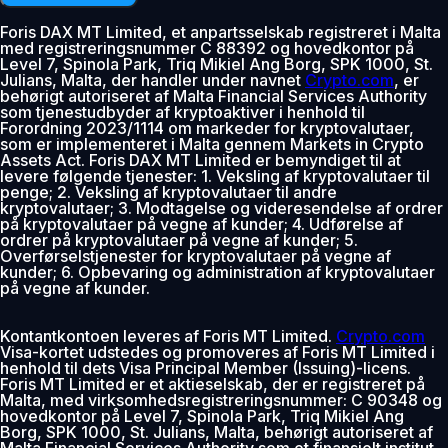
Foris DAX MT Limited, et anpartsselskab registreret i Malta
med registreringsnummer C 88392 og hovedkontor på
Level 7, Spinola Park, Triq Mikiel Ang Borg, SPK 1000, St.
Julians, Malta, der handler under navnet
Crypto.com
, er
behørigt autoriseret af Malta Financial Services Authority
som tjenestudbyder af kryptoaktiver i henhold til
Forordning 2023/1114 om markeder for kryptovalutaer,
som er implementeret i Malta gennem Markets in Crypto
Assets Act. Foris DAX MT Limited er bemyndiget til at
levere følgende tjenester: 1. Veksling af kryptovalutaer til
penge; 2. Veksling af kryptovalutaer til andre
kryptovalutaer; 3. Modtagelse og videresendelse af ordrer
på kryptovalutaer på vegne af kunder; 4. Udførelse af
ordrer på kryptovalutaer på vegne af kunder; 5.
Overførselstjenester for kryptovalutaer på vegne af
kunder; 6. Opbevaring og administration af kryptovalutaer
på vegne af kunder.
Kontantkontoen leveres af Foris MT Limited.
Crypto.com
Visa-kortet udstedes og promoveres af Foris MT Limited i
henhold til dets Visa Principal Member (Issuing)-licens.
Foris MT Limited er et aktieselskab, der er registreret på
Malta, med virksomhedsregistreringsnummer: C 90348 og
hovedkontor på Level 7, Spinola Park, Triq Mikiel Ang
Borg, SPK 1000, St. Julians, Malta, behørigt autoriseret af
Malta Financial Services Authority som et finansielt institut