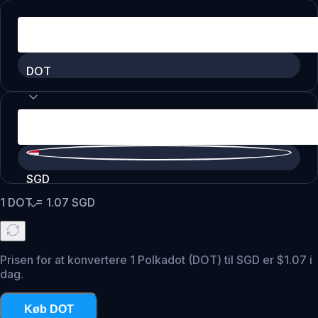
DOT
SGD
1
DOT
=
1.07
SGD
Prisen for at konvertere 1 Polkadot (DOT) til SGD er $1.07 i
dag.
Køb DOT