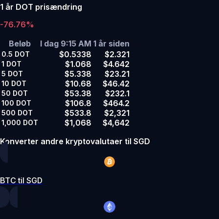
1 år DOT prisændring
-76.76%
Beløb
I dag 9:15 AM
1 år siden
$0.5338
$2.321
0.5
DOT
$1.068
$4.642
1
DOT
$5.338
$23.21
5
DOT
$10.68
$46.42
10
DOT
$53.38
$232.1
50
DOT
$106.8
$464.2
100
DOT
$533.8
$2,321
500
DOT
$1,068
$4,642
1,000
DOT
Konverter andre kryptovalutaer til SGD
BTC til SGD