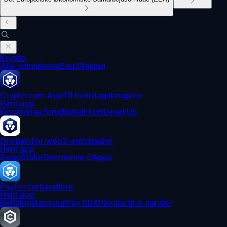
Krypto
Alle coins
Kurve
Earn
Staking
Crypto.com App
Til hverdagsbrugere
Hent app
Krypto
Visa forudbetalt kort
Level Up
Onchain
For web3-entusiaster
Hent app
Swap
Stake
Gennemse dApps
Pay
For forhandlere
Hent app
Betalingsterminal
Pay SDK
Plugins til e-handel