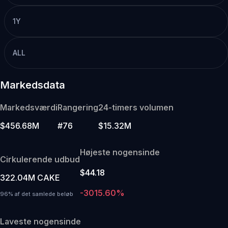
1Y
ALL
Markedsdata
Markedsværdi
Rangering
24-timers volumen
$456.68M
#76
$15.32M
Højeste nogensinde
Cirkulerende udbud
$44.18
322.04M CAKE
-3015.60%
96% af det samlede beløb
Laveste nogensinde