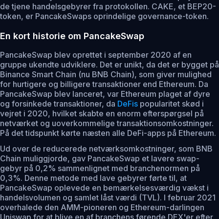
de tjene handelsgebyrer fra protokollen. CAKE, et BEP20-
token, er PancakeSwaps oprindelige governance-token.
En kort historie om PancakeSwap
PancakeSwap blev oprettet i september 2020 af en
gruppe ukendte udviklere. Det er unikt, da det er bygget på
Binance Smart Chain (nu BNB Chain), som giver mulighed
for hurtigere og billigere transaktioner end Ethereum. Da
PancakeSwap blev lanceret, var Ethereum plaget af dyre
og forsinkede transaktioner, da
DeFis
popularitet skød i
vejret i 2020, hvilket skabte en enorm efterspørgsel på
netværket og uoverkommelige transaktionsomkostninger.
På det tidspunkt kørte næsten alle DeFi-apps på Ethereum.
Ud over de reducerede netværksomkostninger, som BNB
Chain muliggjorde, gav PancakeSwap et lavere swap-
gebyr på 0,2% sammenlignet med branchenormen på
0,3%. Denne metode med lave gebyrer førte til, at
PancakeSwap oplevede en bemærkelsesværdig vækst i
handelsvolumen og samlet låst værdi (TVL). I februar 2021
overhalede den AMM-pioneren og Ethereum-darlingen
Uniswap for at blive en af branchens førende DEX'er efter