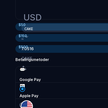
USD
$
50
CAKE
$
150
≈
$
500
7.0516
CAKE
Betalingsmetoder
Google Pay
Apple Pay