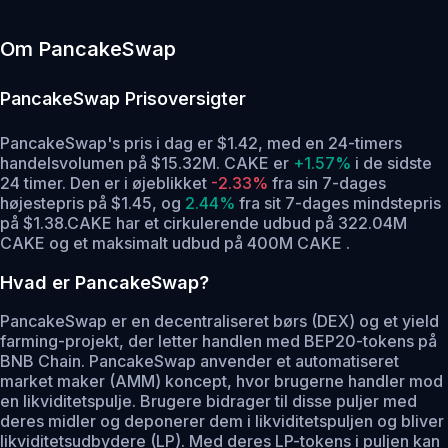
Om PancakeSwap
PancakeSwap
Prisoversigter
PancakeSwap's pris i dag er $1.42, med en 24-timers
handelsvolumen på $15.32M. CAKE er
+1.57%
i de sidste
24 timer.
Den er i øjeblikket
-2.33%
fra sin 7-dages
højestepris på $1.45,
og
2.44%
fra sit 7-dages mindstepris
på $1.38.
CAKE har et cirkulerende udbud på 322.04M
CAKE og et maksimalt udbud på 400M CAKE .
Hvad er PancakeSwap?
PancakeSwap er en decentraliseret børs (DEX) og et yield
farming-projekt, der letter handlen med BEP20-tokens på
BNB Chain. PancakeSwap anvender et automatiseret
market maker (AMM) koncept, hvor brugerne handler mod
en likviditetspulje. Brugere bidrager til disse puljer med
deres midler og deponerer dem i likviditetspuljen og bliver
likviditetsudbydere (LP). Med deres LP-tokens i puljen kan