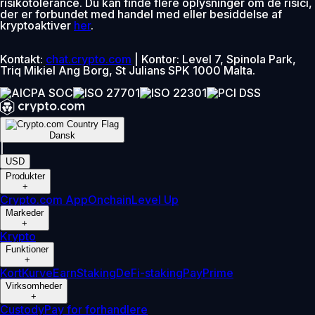
risikotolerance. Du kan finde flere oplysninger om de risici,
der er forbundet med handel med eller besiddelse af
kryptoaktiver
her
.
Kontakt:
chat.crypto.com
| Kontor: Level 7, Spinola Park,
Triq Mikiel Ang Borg, St Julians SPK 1000 Malta.
Dansk
|
USD
Produkter
+
Crypto.com App
Onchain
Level Up
Markeder
+
Krypto
Funktioner
+
Kort
Kurve
Earn
Staking
DeFi-staking
Pay
Prime
Virksomheder
+
Custody
Pay for forhandlere