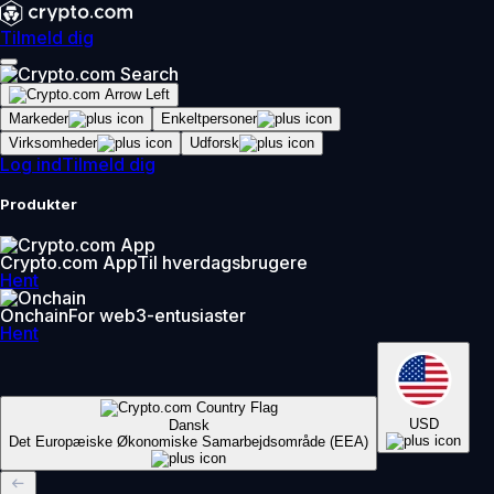
Tilmeld dig
Markeder
Enkeltpersoner
Virksomheder
Udforsk
Log ind
Tilmeld dig
Produkter
Crypto.com App
Til hverdagsbrugere
Hent
Onchain
For web3-entusiaster
Hent
USD
Dansk
Det Europæiske Økonomiske Samarbejdsområde (EEA)