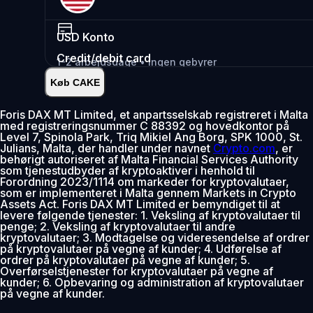
USD
Konto
Credit/debit card
1-2 arbejdsdage • Ingen gebyrer
Køb CAKE
Øjeblikkelig
•
Indsæt
2.99%
Foris DAX MT Limited, et anpartsselskab registreret i Malta
med registreringsnummer C 88392 og hovedkontor på
0% gebyr de første 30 dage
Level 7, Spinola Park, Triq Mikiel Ang Borg, SPK 1000, St.
Julians, Malta, der handler under navnet
Crypto.com
, er
Tilføj
behørigt autoriseret af Malta Financial Services Authority
som tjenestudbyder af kryptoaktiver i henhold til
Forordning 2023/1114 om markeder for kryptovalutaer,
som er implementeret i Malta gennem Markets in Crypto
Assets Act. Foris DAX MT Limited er bemyndiget til at
levere følgende tjenester: 1. Veksling af kryptovalutaer til
penge; 2. Veksling af kryptovalutaer til andre
kryptovalutaer; 3. Modtagelse og videresendelse af ordrer
på kryptovalutaer på vegne af kunder; 4. Udførelse af
ordrer på kryptovalutaer på vegne af kunder; 5.
Overførselstjenester for kryptovalutaer på vegne af
kunder; 6. Opbevaring og administration af kryptovalutaer
på vegne af kunder.