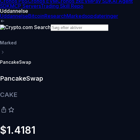
Cronos PoS
Cronos EVM
Cronos zkEVM
Pay SDK
AI Agent
SDK
MCP Servers
Trading Skill Repo
Uddannelse
Uddannelse
Bitcoin
Research
Markedsopdateringer
Marked
PancakeSwap
PancakeSwap
CAKE
$1.4181