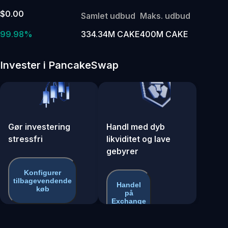
$0.00
Samlet udbud
Maks. udbud
99.98%
334.34M CAKE
400M CAKE
Invester i PancakeSwap
Gør investering
Handl med dyb
stressfri
likviditet og lave
gebyrer
Konfigurer
tilbagevendende
Handel
køb
på
Exchange