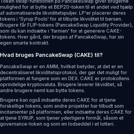
Token swap-funktionen på PancakeSwap giver brugerne
mulighed for at bytte et BEP20-token til et andet ved hjælp
af automatiserede likviditetspuljer. LP'er placerer deres
tokens i 'Syrup Pools' for at tilbyde likviditet til børsen.
Brugere får FLIP-tokens (PancakeSwap Liquidity Provider),
som du kan indsætte i 'farmen' for at generere CAKE-
tokens. Hver gård, der bruges af PancakeSwap, har sin
egen smarte kontrakt.
Hvad bruges PancakeSwap (CAKE) til?
PancakeSwap er en AMM, hvilket betyder, at det er en
decentraliseret likviditetsprotokol, der gør det muligt for
platformen at fungere som en DEX. CAKE er protokollens
oprindelige kryptovaluta. Brugere leverer likviditet, så
andre brugere nemt kan bytte tokens.
Brugere kan også indsætte deres CAKE for at tjene
forskellige tokens, som andre projekter har tilbudt som
incitamenter på platformen, eller indsætte deres CAKE for
at tjene SYRUP, som tjener yderligere formål, såsom et
governance-token og som en lodseddel i et lotteri.