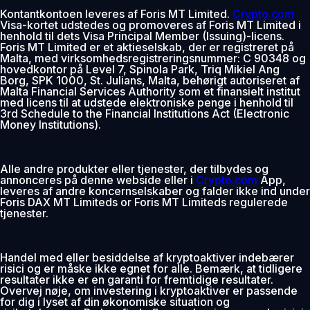
Kontantkontoen leveres af Foris MT Limited.
Crypto.com
Visa-kortet udstedes og promoveres af Foris MT Limited i
henhold til dets Visa Principal Member (Issuing)-licens.
Foris MT Limited er et aktieselskab, der er registreret på
Malta, med virksomhedsregistreringsnummer: C 90348 og
hovedkontor på Level 7, Spinola Park, Triq Mikiel Ang
Borg, SPK 1000, St. Julians, Malta, behørigt autoriseret af
Malta Financial Services Authority som et finansielt institut
med licens til at udstede elektroniske penge i henhold til
3rd Schedule to the Financial Institutions Act (Electronic
Money Institutions).
Alle andre produkter eller tjenester, der tilbydes og
annonceres på denne webside eller i
Crypto.com
App,
leveres af andre koncernselskaber og falder ikke ind under
Foris DAX MT Limiteds or Foris MT Limiteds regulerede
tjenester.
Handel med eller besiddelse af kryptoaktiver indebærer
risici og er måske ikke egnet for alle. Bemærk, at tidligere
resultater ikke er en garanti for fremtidige resultater.
Overvej nøje, om investering i kryptoaktiver er passende
for dig i lyset af din økonomiske situation og