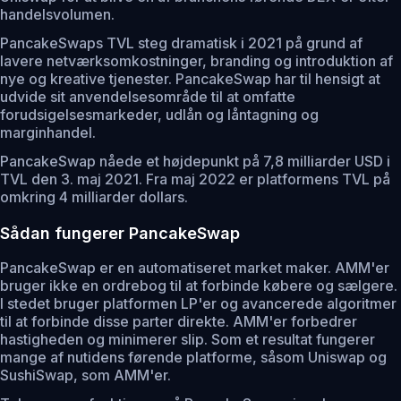
handelsvolumen.
PancakeSwaps TVL steg dramatisk i 2021 på grund af
lavere netværksomkostninger, branding og introduktion af
nye og kreative tjenester. PancakeSwap har til hensigt at
udvide sit anvendelsesområde til at omfatte
forudsigelsesmarkeder, udlån og låntagning og
marginhandel.
PancakeSwap nåede et højdepunkt på 7,8 milliarder USD i
TVL den 3. maj 2021. Fra maj 2022 er platformens TVL på
omkring 4 milliarder dollars.
Sådan fungerer PancakeSwap
PancakeSwap er en automatiseret market maker. AMM'er
bruger ikke en ordrebog til at forbinde købere og sælgere.
I stedet bruger platformen LP'er og avancerede algoritmer
til at forbinde disse parter direkte. AMM'er forbedrer
hastigheden og minimerer slip. Som et resultat fungerer
mange af nutidens førende platforme, såsom Uniswap og
SushiSwap, som AMM'er.