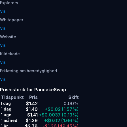
Explorers
Vis
Whitepaper
Vis
Website
Vis
Kildekode
Vis
Erklæring om bæredygtighed
Vis
Prishistorik for PancakeSwap
Tidspunkt
Pris
Skift
$1.42
0.00%
I dag
$1.40
+$0.02
(1.57%)
1 dag
$1.41
+$0.0037
(0.13%)
1 uge
$1.39
+$0.02
(1.66%)
1 måned
$2.78
-$1.36
(49.45%)
1 år