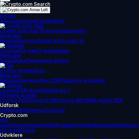
Krypto
Alle coins
Kurve
Earn
Staking
Crypto.com App
Til hverdagsbrugere
Hent app
Krypto
Visa forudbetalt kort
Level Up
Onchain
For web3-entusiaster
Hent app
Swap
Stake
Gennemse dApps
Pay
For forhandlere
Hent app
Betalingsterminal
Pay SDK
Plugins til e-handel
Cronos
EVM-kompatibelt lag 1
Få mere at vide
Cronos PoS
Cronos EVM
Cronos zkEVM
AI Agent SDK
Udforsk
Affiliate
Institutioner
Custody
Crypto.com
Om
os
Virksomhedsnyheder
Produktnyheder
Begivenheder
Karri
og registrering
Udviklere