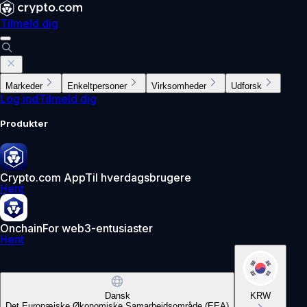
Tilmeld dig
Markeder
Enkeltpersoner
Virksomheder
Udforsk
Log ind
Tilmeld dig
Produkter
Crypto.com App
Til hverdagsbrugere
Hent
Onchain
For web3-entusiaster
Hent
Dansk
KRW
Det Europæiske Økonomiske Samarbejdsområde (EEA)