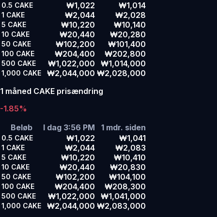
₩1,022
₩1,014
0.5
CAKE
₩2,044
₩2,028
1
CAKE
₩10,220
₩10,140
5
CAKE
₩20,440
₩20,280
10
CAKE
₩102,200
₩101,400
50
CAKE
₩204,400
₩202,800
100
CAKE
₩1,022,000
₩1,014,000
500
CAKE
₩2,044,000
₩2,028,000
1,000
CAKE
1 måned CAKE prisændring
-1.85%
Beløb
I dag 3:56 PM
1 mdr. siden
₩1,022
₩1,041
0.5
CAKE
₩2,044
₩2,083
1
CAKE
₩10,220
₩10,410
5
CAKE
₩20,440
₩20,830
10
CAKE
₩102,200
₩104,100
50
CAKE
₩204,400
₩208,300
100
CAKE
₩1,022,000
₩1,041,000
500
CAKE
₩2,044,000
₩2,083,000
1,000
CAKE