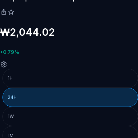
₩2,044.02
+0.79%
1H
24H
1W
1M