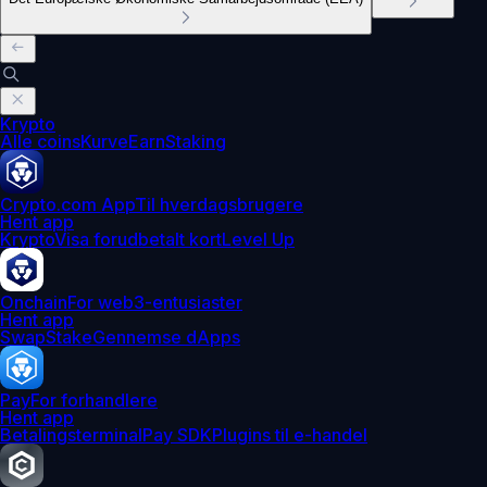
Krypto
Alle coins
Kurve
Earn
Staking
Crypto.com App
Til hverdagsbrugere
Hent app
Krypto
Visa forudbetalt kort
Level Up
Onchain
For web3-entusiaster
Hent app
Swap
Stake
Gennemse dApps
Pay
For forhandlere
Hent app
Betalingsterminal
Pay SDK
Plugins til e-handel