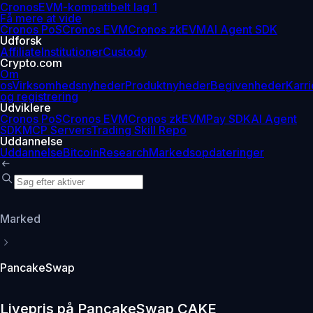
Cronos
EVM-kompatibelt lag 1
Få mere at vide
Cronos PoS
Cronos EVM
Cronos zkEVM
AI Agent SDK
Udforsk
Affiliate
Institutioner
Custody
Crypto.com
Om
os
Virksomhedsnyheder
Produktnyheder
Begivenheder
Karri
og registrering
Udviklere
Cronos PoS
Cronos EVM
Cronos zkEVM
Pay SDK
AI Agent
SDK
MCP Servers
Trading Skill Repo
Uddannelse
Uddannelse
Bitcoin
Research
Markedsopdateringer
Marked
PancakeSwap
Livepris på PancakeSwap CAKE