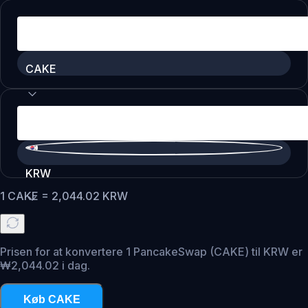
CAKE
KRW
1
CAKE
=
2,044.02
KRW
Prisen for at konvertere 1 PancakeSwap (CAKE) til KRW er
₩2,044.02 i dag.
Køb CAKE