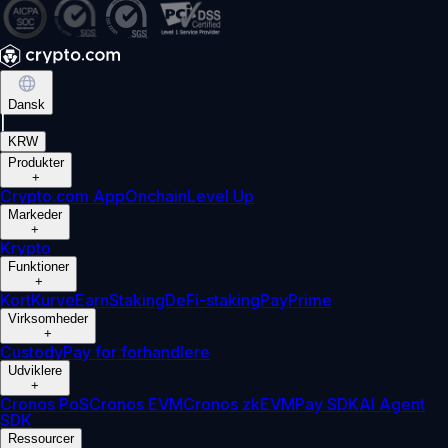
Dansk
|
KRW
Produkter
+
Crypto.com App
Onchain
Level Up
Markeder
+
Krypto
Funktioner
+
Kort
Kurve
Earn
Staking
DeFi-staking
Pay
Prime
Virksomheder
+
Custody
Pay for forhandlere
Udviklere
+
Cronos PoS
Cronos EVM
Cronos zkEVM
Pay SDK
AI Agent
SDK
Ressourcer