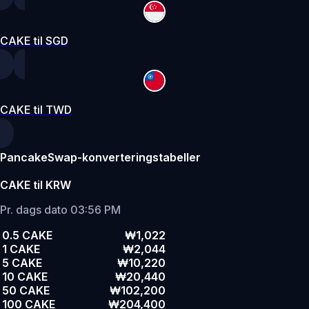
CAKE til SGD
CAKE til TWD
PancakeSwap-konverteringstabeller
CAKE til KRW
Pr. dags dato 03:56 PM
0.5 CAKE
₩1,022
1 CAKE
₩2,044
5 CAKE
₩10,220
10 CAKE
₩20,440
50 CAKE
₩102,200
100 CAKE
₩204,400