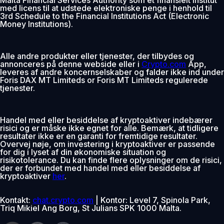
med licens til at udstede elektroniske penge i henhold til
3rd Schedule to the Financial Institutions Act (Electronic
Money Institutions).
Alle andre produkter eller tjenester, der tilbydes og
annonceres på denne webside eller i
Crypto.com
App,
leveres af andre koncernselskaber og falder ikke ind under
Foris DAX MT Limiteds or Foris MT Limiteds regulerede
tjenester.
Handel med eller besiddelse af kryptoaktiver indebærer
risici og er måske ikke egnet for alle. Bemærk, at tidligere
resultater ikke er en garanti for fremtidige resultater.
Overvej nøje, om investering i kryptoaktiver er passende
for dig i lyset af din økonomiske situation og
risikotolerance. Du kan finde flere oplysninger om de risici,
der er forbundet med handel med eller besiddelse af
kryptoaktiver
her
.
Kontakt:
chat.crypto.com
| Kontor: Level 7, Spinola Park,
Triq Mikiel Ang Borg, St Julians SPK 1000 Malta.