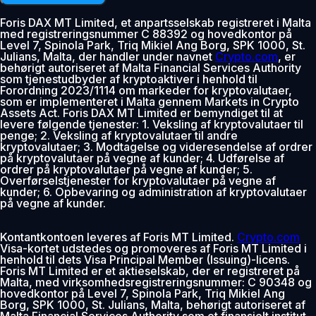
Foris DAX MT Limited, et anpartsselskab registreret i Malta
med registreringsnummer C 88392 og hovedkontor på
Level 7, Spinola Park, Triq Mikiel Ang Borg, SPK 1000, St.
Julians, Malta, der handler under navnet
Crypto.com
, er
behørigt autoriseret af Malta Financial Services Authority
som tjenestudbyder af kryptoaktiver i henhold til
Forordning 2023/1114 om markeder for kryptovalutaer,
som er implementeret i Malta gennem Markets in Crypto
Assets Act. Foris DAX MT Limited er bemyndiget til at
levere følgende tjenester: 1. Veksling af kryptovalutaer til
penge; 2. Veksling af kryptovalutaer til andre
kryptovalutaer; 3. Modtagelse og videresendelse af ordrer
på kryptovalutaer på vegne af kunder; 4. Udførelse af
ordrer på kryptovalutaer på vegne af kunder; 5.
Overførselstjenester for kryptovalutaer på vegne af
kunder; 6. Opbevaring og administration af kryptovalutaer
på vegne af kunder.
Kontantkontoen leveres af Foris MT Limited.
Crypto.com
Visa-kortet udstedes og promoveres af Foris MT Limited i
henhold til dets Visa Principal Member (Issuing)-licens.
Foris MT Limited er et aktieselskab, der er registreret på
Malta, med virksomhedsregistreringsnummer: C 90348 og
hovedkontor på Level 7, Spinola Park, Triq Mikiel Ang
Borg, SPK 1000, St. Julians, Malta, behørigt autoriseret af
Malta Financial Services Authority som et finansielt institut