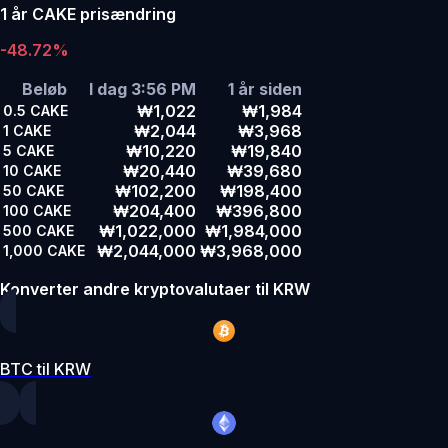
1 år CAKE prisændring
-48.72%
Beløb
I dag 3:56 PM
1 år siden
₩1,022
₩1,984
0.5
CAKE
₩2,044
₩3,968
1
CAKE
₩10,220
₩19,840
5
CAKE
₩20,440
₩39,680
10
CAKE
₩102,200
₩198,400
50
CAKE
₩204,400
₩396,800
100
CAKE
₩1,022,000
₩1,984,000
500
CAKE
₩2,044,000
₩3,968,000
1,000
CAKE
Konverter andre kryptovalutaer til KRW
BTC til KRW