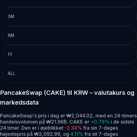
3M
6M
1Y
ALL
PancakeSwap (CAKE) til KRW – valutakurs og
markedsdata
PancakeSwap's pris i dag er ₩2,044.02, med en 24-timers
handelsvolumen på ₩21.96B. CAKE er
+0.79%
i de sidste
24 timer.
Den er i øjeblikket
-2.34%
fra sin 7-dages
højestepris på ₩2,092.99,
og
4.11%
fra sit 7-dages