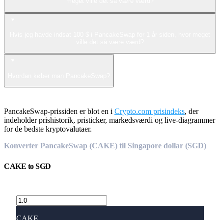
meget ville det så være værd?
Hvis jeg havde indsat 100 $ i PancakeSwap for 1 år siden, hvor meget
ville det så være værd?
Hvordan køber man PancakeSwap?
PancakeSwap-prissiden er blot en i
Crypto.com prisindeks
, der
indeholder prishistorik, pristicker, markedsværdi og live-diagrammer
for de bedste kryptovalutaer.
Konverter PancakeSwap (CAKE) til Singapore dollar (SGD)
CAKE
to
SGD
CAKE