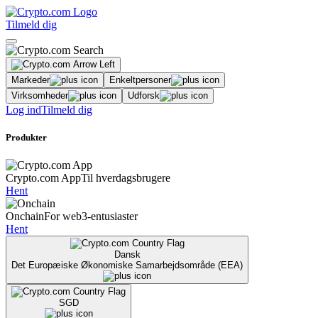
Tilmeld dig
Markeder
Enkeltpersoner
Virksomheder
Udforsk
Log ind
Tilmeld dig
Produkter
Crypto.com App
Til hverdagsbrugere
Hent
Onchain
For web3-entusiaster
Hent
Dansk
Det Europæiske Økonomiske Samarbejdsområde (EEA)
SGD