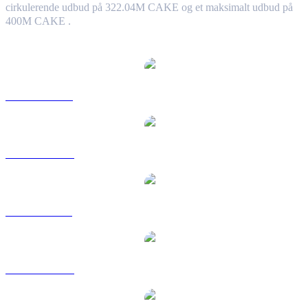
cirkulerende udbud på 322.04M CAKE og et maksimalt udbud på
400M CAKE .
Populære PancakeSwap-konverteringspar
CAKE til USD
CAKE til AUD
CAKE til BRL
CAKE til CAD