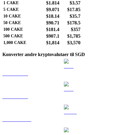
$1.814
$3.57
1
CAKE
$9.071
$17.85
5
CAKE
$18.14
$35.7
10
CAKE
$90.71
$178.5
50
CAKE
$181.4
$357
100
CAKE
$907.1
$1,785
500
CAKE
$1,814
$3,570
1,000
CAKE
Konverter andre kryptovalutaer til SGD
BTC til SGD
ETH til SGD
USDT til SGD