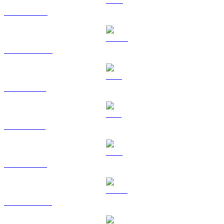
BNB til SGD
USDC til SGD
XRP til SGD
SOL til SGD
TRX til SGD
HYPE til SGD