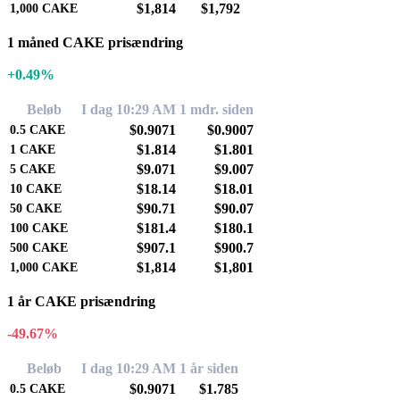
$1,814
$1,792
1,000
CAKE
1 måned CAKE prisændring
+0.49%
Beløb
I dag 10:29 AM
1 mdr. siden
$0.9071
$0.9007
0.5
CAKE
$1.814
$1.801
1
CAKE
$9.071
$9.007
5
CAKE
$18.14
$18.01
10
CAKE
$90.71
$90.07
50
CAKE
$181.4
$180.1
100
CAKE
$907.1
$900.7
500
CAKE
$1,814
$1,801
1,000
CAKE
1 år CAKE prisændring
-49.67%
Beløb
I dag 10:29 AM
1 år siden
$0.9071
$1.785
0.5
CAKE