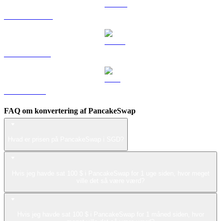
DOGE til SGD
USDS til SGD
LEO til SGD
FAQ om konvertering af PancakeSwap
Hvad er prisen på PancakeSwap i SGD?
Hvis jeg havde sat 100 $ i PancakeSwap for 1 uge siden, hvor meget
ville det så være værd?
Hvis jeg havde sat 100 $ i PancakeSwap for 1 måned siden, hvor