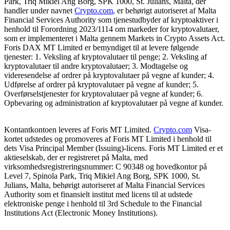
Park, Triq Mikiel Ang Borg, SPK 1000, St. Julians, Malta, der
handler under navnet
Crypto.com
, er behørigt autoriseret af Malta
Financial Services Authority som tjenestudbyder af kryptoaktiver i
henhold til Forordning 2023/1114 om markeder for kryptovalutaer,
som er implementeret i Malta gennem Markets in Crypto Assets Act.
Foris DAX MT Limited er bemyndiget til at levere følgende
tjenester: 1. Veksling af kryptovalutaer til penge; 2. Veksling af
kryptovalutaer til andre kryptovalutaer; 3. Modtagelse og
videresendelse af ordrer på kryptovalutaer på vegne af kunder; 4.
Udførelse af ordrer på kryptovalutaer på vegne af kunder; 5.
Overførselstjenester for kryptovalutaer på vegne af kunder; 6.
Opbevaring og administration af kryptovalutaer på vegne af kunder.
Kontantkontoen leveres af Foris MT Limited.
Crypto.com
Visa-
kortet udstedes og promoveres af Foris MT Limited i henhold til
dets Visa Principal Member (Issuing)-licens. Foris MT Limited er et
aktieselskab, der er registreret på Malta, med
virksomhedsregistreringsnummer: C 90348 og hovedkontor på
Level 7, Spinola Park, Triq Mikiel Ang Borg, SPK 1000, St.
Julians, Malta, behørigt autoriseret af Malta Financial Services
Authority som et finansielt institut med licens til at udstede
elektroniske penge i henhold til 3rd Schedule to the Financial
Institutions Act (Electronic Money Institutions).