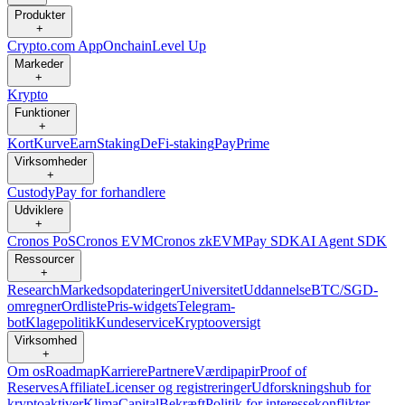
Produkter
+
Crypto.com App
Onchain
Level Up
Markeder
+
Krypto
Funktioner
+
Kort
Kurve
Earn
Staking
DeFi-staking
Pay
Prime
Virksomheder
+
Custody
Pay for forhandlere
Udviklere
+
Cronos PoS
Cronos EVM
Cronos zkEVM
Pay SDK
AI Agent SDK
Ressourcer
+
Research
Markedsopdateringer
Universitet
Uddannelse
BTC/SGD-
omregner
Ordliste
Pris-widgets
Telegram-
bot
Klagepolitik
Kundeservice
Kryptooversigt
Virksomhed
+
Om os
Roadmap
Karriere
Partnere
Værdipapir
Proof of
Reserves
Affiliate
Licenser og registreringer
Udforskningshub for
kryptoaktiver
Klima
Capital
Bekræft
Politik for interessekonflikter