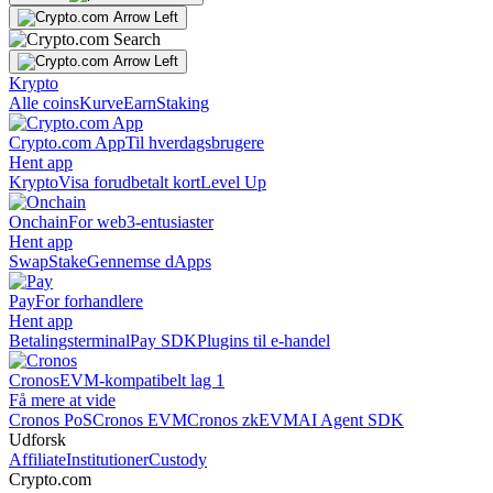
Krypto
Alle coins
Kurve
Earn
Staking
Crypto.com App
Til hverdagsbrugere
Hent app
Krypto
Visa forudbetalt kort
Level Up
Onchain
For web3-entusiaster
Hent app
Swap
Stake
Gennemse dApps
Pay
For forhandlere
Hent app
Betalingsterminal
Pay SDK
Plugins til e-handel
Cronos
EVM-kompatibelt lag 1
Få mere at vide
Cronos PoS
Cronos EVM
Cronos zkEVM
AI Agent SDK
Udforsk
Affiliate
Institutioner
Custody
Crypto.com