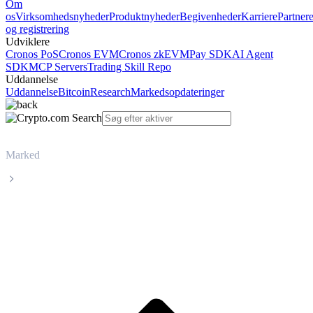
Om
os
Virksomhedsnyheder
Produktnyheder
Begivenheder
Karriere
Partner
og registrering
Udviklere
Cronos PoS
Cronos EVM
Cronos zkEVM
Pay SDK
AI Agent
SDK
MCP Servers
Trading Skill Repo
Uddannelse
Uddannelse
Bitcoin
Research
Markedsopdateringer
Marked
PancakeSwap
Livepris på PancakeSwap CAKE