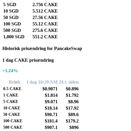
5 SGD
2.756 CAKE
10 SGD
5.512 CAKE
50 SGD
27.56 CAKE
100 SGD
55.12 CAKE
500 SGD
275.6 CAKE
1,000 SGD
551.2 CAKE
Historisk prisændring for PancakeSwap
1 dag CAKE prisændring
+1.24%
Beløb
I dag 10:29 AM
24 t. siden
$0.9071
$0.896
0.5
CAKE
$1.814
$1.792
1
CAKE
$9.071
$8.96
5
CAKE
$18.14
$17.92
10
CAKE
$90.71
$89.6
50
CAKE
$181.4
$179.2
100
CAKE
$907.1
$896
500
CAKE