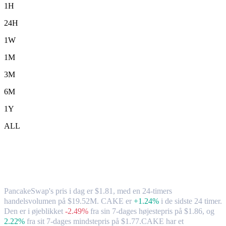
1H
24H
1W
1M
3M
6M
1Y
ALL
PancakeSwap (CAKE) til SGD –
valutakurs og markedsdata
PancakeSwap's pris i dag er $1.81, med en 24-timers
handelsvolumen på $19.52M. CAKE er
+1.24%
i de sidste 24 timer.
Den er i øjeblikket
-2.49%
fra sin 7-dages højestepris på $1.86,
og
2.22%
fra sit 7-dages mindstepris på $1.77.
CAKE har et