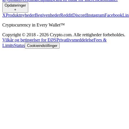
Opdateringer
+
X
Produktnyheder
Begivenheder
Reddit
Discord
Instagram
Facebook
Lin
Cryptocurrency in Every Wallet™
Copyright © 2018 - 2026 Crypto.com. Alle rettigheder forbeholdes.
Vilkår og betingelser for EØS
Privatlivsmeddelelse
Fees &
Limits
Status
Cookieindstillinger