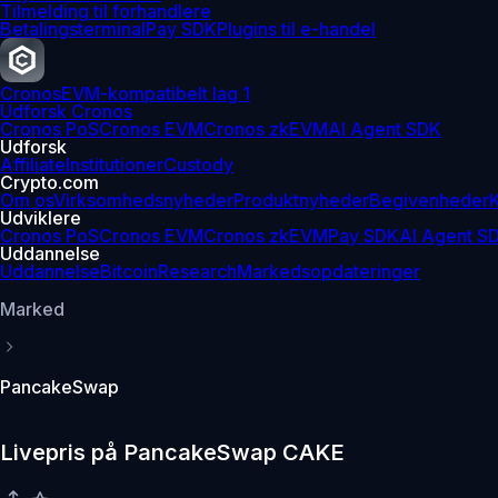
Tilmelding til forhandlere
Betalingsterminal
Pay SDK
Plugins til e-handel
Cronos
EVM-kompatibelt lag 1
Udforsk Cronos
Cronos PoS
Cronos EVM
Cronos zkEVM
AI Agent SDK
Udforsk
Affiliate
Institutioner
Custody
Crypto.com
Om os
Virksomhedsnyheder
Produktnyheder
Begivenheder
K
Udviklere
Cronos PoS
Cronos EVM
Cronos zkEVM
Pay SDK
AI Agent S
Uddannelse
Uddannelse
Bitcoin
Research
Markedsopdateringer
Marked
PancakeSwap
Livepris på PancakeSwap CAKE