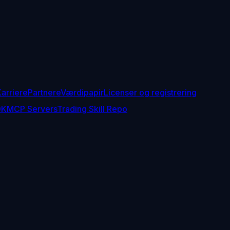
arriere
Partnere
Værdipapir
Licenser og registrering
DK
MCP Servers
Trading Skill Repo