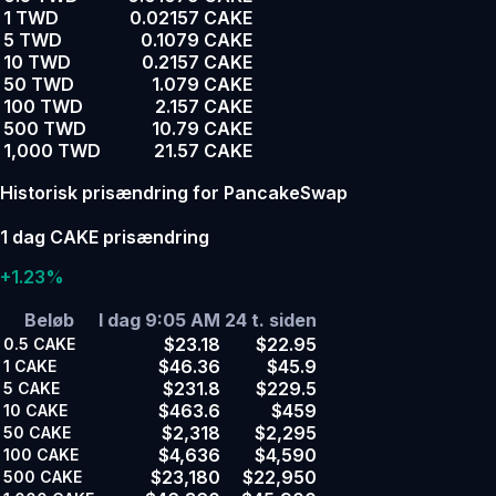
1 TWD
0.02157 CAKE
5 TWD
0.1079 CAKE
10 TWD
0.2157 CAKE
50 TWD
1.079 CAKE
100 TWD
2.157 CAKE
500 TWD
10.79 CAKE
1,000 TWD
21.57 CAKE
Historisk prisændring for PancakeSwap
1 dag CAKE prisændring
+1.23%
Beløb
I dag 9:05 AM
24 t. siden
$23.18
$22.95
0.5
CAKE
$46.36
$45.9
1
CAKE
$231.8
$229.5
5
CAKE
$463.6
$459
10
CAKE
$2,318
$2,295
50
CAKE
$4,636
$4,590
100
CAKE
$23,180
$22,950
500
CAKE