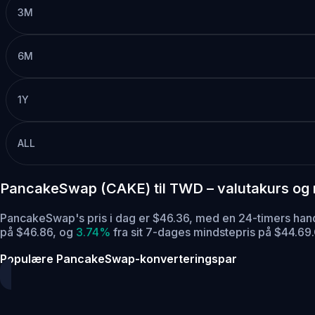
3M
6M
1Y
ALL
PancakeSwap (CAKE) til TWD – valutakurs og
PancakeSwap's pris i dag er $46.36, med en 24-timers h
på $46.86,
og
3.74%
fra sit 7-dages mindstepris på $44.69.
Populære PancakeSwap-konverteringspar