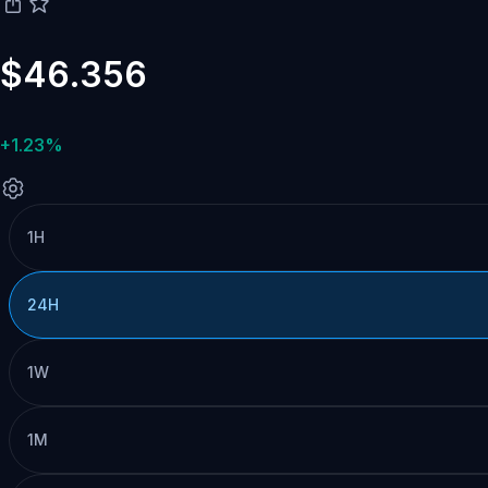
$46.356
+1.23%
1H
24H
1W
1M