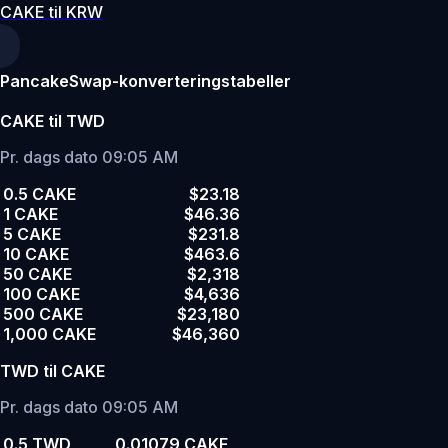
CAKE til KRW
PancakeSwap-konverteringstabeller
CAKE til TWD
Pr. dags dato 09:05 AM
0.5 CAKE
$23.18
1 CAKE
$46.36
5 CAKE
$231.8
10 CAKE
$463.6
50 CAKE
$2,318
100 CAKE
$4,636
500 CAKE
$23,180
1,000 CAKE
$46,360
TWD til CAKE
Pr. dags dato 09:05 AM
0.5 TWD
0.01079 CAKE