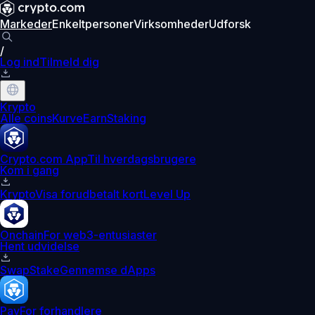
Markeder
Enkeltpersoner
Virksomheder
Udforsk
/
Log ind
Tilmeld dig
Krypto
Alle coins
Kurve
Earn
Staking
Crypto.com App
Til hverdagsbrugere
Kom i gang
Krypto
Visa forudbetalt kort
Level Up
Onchain
For web3-entusiaster
Hent udvidelse
Swap
Stake
Gennemse dApps
Pay
For forhandlere