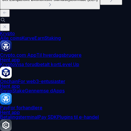
Krypto
Alle coins
Kurve
Earn
Staking
Crypto.com App
Til hverdagsbrugere
Hent app
Krypto
Visa forudbetalt kort
Level Up
Onchain
For web3-entusiaster
Hent app
Swap
Stake
Gennemse dApps
Pay
For forhandlere
Hent app
Betalingsterminal
Pay SDK
Plugins til e-handel