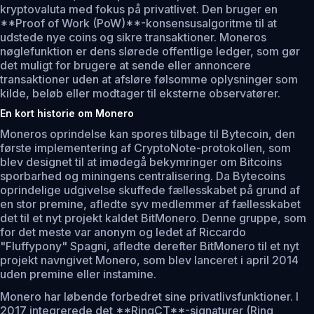
kryptovaluta med fokus på privatlivet. Den bruger en
**Proof of Work (PoW)**-konsensusalgoritme til at
udstede nye coins og sikre transaktioner. Moneros
nøglefunktion er dens slørede offentlige ledger, som gør
det muligt for brugere at sende eller annoncere
transaktioner uden at afsløre følsomme oplysninger som
kilde, beløb eller modtager til eksterne observatører.
En kort historie om Monero
Moneros oprindelse kan spores tilbage til Bytecoin, den
første implementering af CryptoNote-protokollen, som
blev designet til at imødegå bekymringer om Bitcoins
sporbarhed og miningens centralisering. Da Bytecoins
oprindelige udgivelse skuffede fællesskabet på grund af
en stor premine, afledte syv medlemmer af fællesskabet
det til et nyt projekt kaldet BitMonero. Denne gruppe, som
for det meste var anonym og ledet af Riccardo
"Fluffypony" Spagni, afledte derefter BitMonero til et nyt
projekt navngivet Monero, som blev lanceret i april 2014
uden premine eller instamine.
Monero har løbende forbedret sine privatlivsfunktioner. I
2017 integrerede det **RingCT**-signaturer (Ring