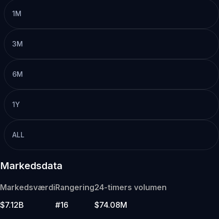
1M
3M
6M
1Y
ALL
Markedsdata
Markedsværdi
Rangering
24-timers volumen
$7.12B
#16
$74.08M