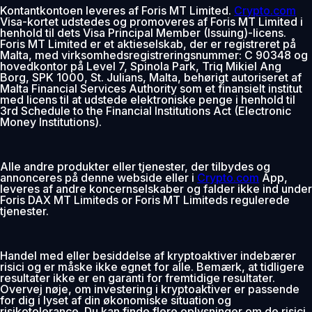
Kontantkontoen leveres af Foris MT Limited.
Crypto.com
Visa-kortet udstedes og promoveres af Foris MT Limited i
henhold til dets Visa Principal Member (Issuing)-licens.
Foris MT Limited er et aktieselskab, der er registreret på
Malta, med virksomhedsregistreringsnummer: C 90348 og
hovedkontor på Level 7, Spinola Park, Triq Mikiel Ang
Borg, SPK 1000, St. Julians, Malta, behørigt autoriseret af
Malta Financial Services Authority som et finansielt institut
med licens til at udstede elektroniske penge i henhold til
3rd Schedule to the Financial Institutions Act (Electronic
Money Institutions).
Alle andre produkter eller tjenester, der tilbydes og
annonceres på denne webside eller i
Crypto.com
App,
leveres af andre koncernselskaber og falder ikke ind under
Foris DAX MT Limiteds or Foris MT Limiteds regulerede
tjenester.
Handel med eller besiddelse af kryptoaktiver indebærer
risici og er måske ikke egnet for alle. Bemærk, at tidligere
resultater ikke er en garanti for fremtidige resultater.
Overvej nøje, om investering i kryptoaktiver er passende
for dig i lyset af din økonomiske situation og
risikotolerance. Du kan finde flere oplysninger om de risici,