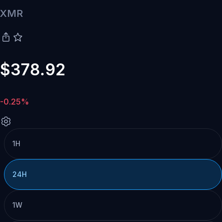
XMR
$378.92
-0.25%
1H
24H
1W