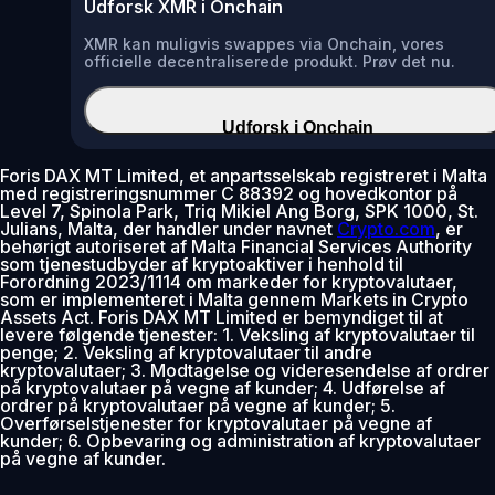
Udforsk XMR i Onchain
XMR kan muligvis swappes via Onchain, vores
officielle decentraliserede produkt. Prøv det nu.
Udforsk i Onchain
Foris DAX MT Limited, et anpartsselskab registreret i Malta
med registreringsnummer C 88392 og hovedkontor på
Level 7, Spinola Park, Triq Mikiel Ang Borg, SPK 1000, St.
Julians, Malta, der handler under navnet
Crypto.com
, er
behørigt autoriseret af Malta Financial Services Authority
som tjenestudbyder af kryptoaktiver i henhold til
Forordning 2023/1114 om markeder for kryptovalutaer,
som er implementeret i Malta gennem Markets in Crypto
Assets Act. Foris DAX MT Limited er bemyndiget til at
levere følgende tjenester: 1. Veksling af kryptovalutaer til
penge; 2. Veksling af kryptovalutaer til andre
kryptovalutaer; 3. Modtagelse og videresendelse af ordrer
på kryptovalutaer på vegne af kunder; 4. Udførelse af
ordrer på kryptovalutaer på vegne af kunder; 5.
Overførselstjenester for kryptovalutaer på vegne af
kunder; 6. Opbevaring og administration af kryptovalutaer
på vegne af kunder.