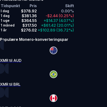
Tidspunkt
Pris
Skift
$378.92
0.00%
I dag
$381.36
-$2.44
(0.25%)
1 dag
$364.55
+$14.37
(4.07%)
1 uge
$317.50
+$61.42
(20.01%)
1 måned
$276.02
+$102.89
(36.72%)
1 år
Populære Monero-konverteringspar
XMR til AUD
XMR til BRL