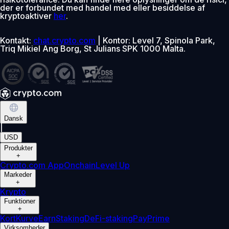
der er forbundet med handel med eller besiddelse af
kryptoaktiver
her
.
Kontakt:
chat.crypto.com
| Kontor: Level 7, Spinola Park,
Triq Mikiel Ang Borg, St Julians SPK 1000 Malta.
Dansk
|
USD
Produkter
+
Crypto.com App
Onchain
Level Up
Markeder
+
Krypto
Funktioner
+
Kort
Kurve
Earn
Staking
DeFi-staking
Pay
Prime
Virksomheder