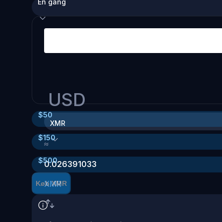
Én gang
USD
$
50
XMR
$
150
≈
$
500
0.026391033
XMR
Køb XMR