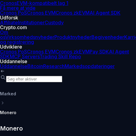
Cronos
EVM-kompatibelt lag 1
Få mere at vide
Cronos PoS
Cronos EVM
Cronos zkEVM
AI Agent SDK
Udforsk
Affiliate
Institutioner
Custody
Crypto.com
Om
os
Virksomhedsnyheder
Produktnyheder
Begivenheder
Karri
og registrering
Udviklere
Cronos PoS
Cronos EVM
Cronos zkEVM
Pay SDK
AI Agent
SDK
MCP Servers
Trading Skill Repo
Uddannelse
Uddannelse
Bitcoin
Research
Markedsopdateringer
Marked
Monero
Monero