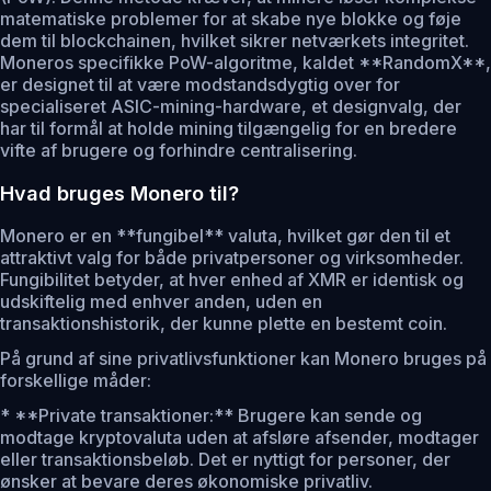
matematiske problemer for at skabe nye blokke og føje
dem til blockchainen, hvilket sikrer netværkets integritet.
Moneros specifikke PoW-algoritme, kaldet **RandomX**,
er designet til at være modstandsdygtig over for
specialiseret ASIC-mining-hardware, et designvalg, der
har til formål at holde mining tilgængelig for en bredere
vifte af brugere og forhindre centralisering.
Hvad bruges Monero til?
Monero er en **fungibel** valuta, hvilket gør den til et
attraktivt valg for både privatpersoner og virksomheder.
Fungibilitet betyder, at hver enhed af XMR er identisk og
udskiftelig med enhver anden, uden en
transaktionshistorik, der kunne plette en bestemt coin.
På grund af sine privatlivsfunktioner kan Monero bruges på
forskellige måder:
* **Private transaktioner:** Brugere kan sende og
modtage kryptovaluta uden at afsløre afsender, modtager
eller transaktionsbeløb. Det er nyttigt for personer, der
ønsker at bevare deres økonomiske privatliv.