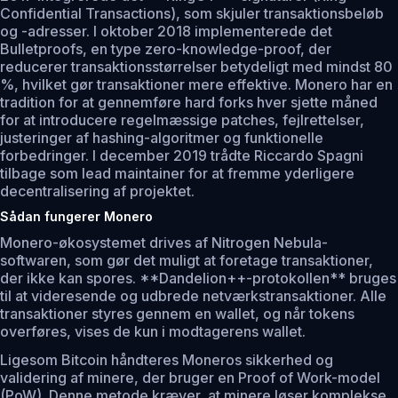
Confidential Transactions), som skjuler transaktionsbeløb
og -adresser. I oktober 2018 implementerede det
Bulletproofs, en type zero-knowledge-proof, der
reducerer transaktionsstørrelser betydeligt med mindst 80
%, hvilket gør transaktioner mere effektive. Monero har en
tradition for at gennemføre hard forks hver sjette måned
for at introducere regelmæssige patches, fejlrettelser,
justeringer af hashing-algoritmer og funktionelle
forbedringer. I december 2019 trådte Riccardo Spagni
tilbage som lead maintainer for at fremme yderligere
decentralisering af projektet.
Sådan fungerer Monero
Monero-økosystemet drives af Nitrogen Nebula-
softwaren, som gør det muligt at foretage transaktioner,
der ikke kan spores. **Dandelion++-protokollen** bruges
til at videresende og udbrede netværkstransaktioner. Alle
transaktioner styres gennem en wallet, og når tokens
overføres, vises de kun i modtagerens wallet.
Ligesom Bitcoin håndteres Moneros sikkerhed og
validering af minere, der bruger en Proof of Work-model
(PoW). Denne metode kræver, at minere løser komplekse