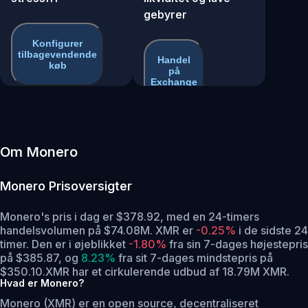
gebyrer
Konfigurer
tilbagevendende
Handel
køb
på
Exchange
Om Monero
Monero
Prisoversigter
Monero's pris i dag er $378.92, med en 24-timers
handelsvolumen på $74.08M. XMR er
-0.25%
i de sidste 24
timer.
Den er i øjeblikket
-1.80%
fra sin 7-dages højestepris
på $385.87,
og
8.23%
fra sit 7-dages mindstepris på
$350.10.
XMR har et cirkulerende udbud af 18.79M XMR.
Hvad er Monero?
Monero (XMR) er en open source, decentraliseret