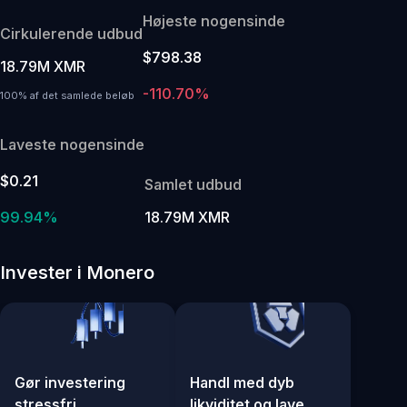
Højeste nogensinde
Cirkulerende udbud
$798.38
18.79M XMR
-110.70%
100% af det samlede beløb
Laveste nogensinde
$0.21
Samlet udbud
99.94%
18.79M XMR
Invester i Monero
Gør investering
Handl med dyb
stressfri
likviditet og lave