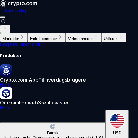
Tilmeld dig
Markeder
Enkeltpersoner
Virksomheder
Udforsk
Log ind
Tilmeld dig
Produkter
Crypto.com App
Til hverdagsbrugere
Hent
Onchain
For web3-entusiaster
Hent
Dansk
USD
Det Europæiske Økonomiske Samarbejdsområde (EEA)