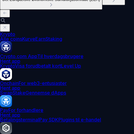
Krypto
Alle coins
Kurve
Earn
Staking
Crypto.com App
Til hverdagsbrugere
Hent app
Krypto
Visa forudbetalt kort
Level Up
Onchain
For web3-entusiaster
Hent app
Swap
Stake
Gennemse dApps
Pay
For forhandlere
Hent app
Betalingsterminal
Pay SDK
Plugins til e-handel