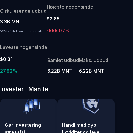
Højeste nogensinde
Cirkulerende udbud
$2.85
3.3B MNT
-555.07%
53% af det samlede beløb
Laveste nogensinde
$0.31
Samlet udbud
Maks. udbud
27.82%
6.22B MNT
6.22B MNT
Invester i Mantle
Gør investering
Handl med dyb
stressfri
likviditet og lave