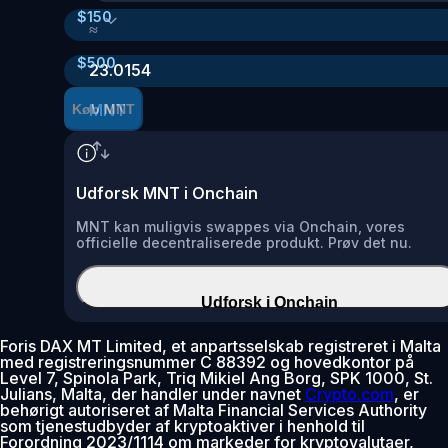
$
150
≈
$
500
23.0154
MNT
Køb MNT
Udforsk MNT i Onchain
MNT kan muligvis swappes via Onchain, vores
officielle decentraliserede produkt. Prøv det nu.
Udforsk i Onchain
Foris DAX MT Limited, et anpartsselskab registreret i Malta
med registreringsnummer C 88392 og hovedkontor på
Level 7, Spinola Park, Triq Mikiel Ang Borg, SPK 1000, St.
Julians, Malta, der handler under navnet
Crypto.com
, er
behørigt autoriseret af Malta Financial Services Authority
som tjenestudbyder af kryptoaktiver i henhold til
Forordning 2023/1114 om markeder for kryptovalutaer,