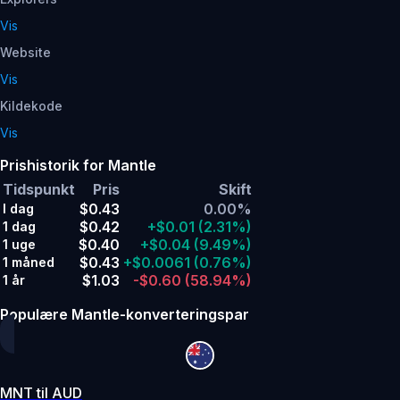
Vis
Website
Vis
Kildekode
Vis
Prishistorik for Mantle
Tidspunkt
Pris
Skift
$0.43
0.00%
I dag
$0.42
+$0.01
(2.31%)
1 dag
$0.40
+$0.04
(9.49%)
1 uge
$0.43
+$0.0061
(0.76%)
1 måned
$1.03
-$0.60
(58.94%)
1 år
Populære Mantle-konverteringspar
MNT til AUD