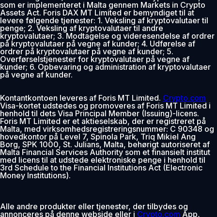
som er implementeret i Malta gennem Markets in Crypto
Assets Act. Foris DAX MT Limited er bemyndiget til at
levere følgende tjenester: 1. Veksling af kryptovalutaer til
penge; 2. Veksling af kryptovalutaer til andre
kryptovalutaer; 3. Modtagelse og videresendelse af ordrer
på kryptovalutaer på vegne af kunder; 4. Udførelse af
ordrer på kryptovalutaer på vegne af kunder; 5.
Overførselstjenester for kryptovalutaer på vegne af
kunder; 6. Opbevaring og administration af kryptovalutaer
på vegne af kunder.
Kontantkontoen leveres af Foris MT Limited.
Crypto.com
Visa-kortet udstedes og promoveres af Foris MT Limited i
henhold til dets Visa Principal Member (Issuing)-licens.
Foris MT Limited er et aktieselskab, der er registreret på
Malta, med virksomhedsregistreringsnummer: C 90348 og
hovedkontor på Level 7, Spinola Park, Triq Mikiel Ang
Borg, SPK 1000, St. Julians, Malta, behørigt autoriseret af
Malta Financial Services Authority som et finansielt institut
med licens til at udstede elektroniske penge i henhold til
3rd Schedule to the Financial Institutions Act (Electronic
Money Institutions).
Alle andre produkter eller tjenester, der tilbydes og
annonceres på denne webside eller i
Crypto.com
App,