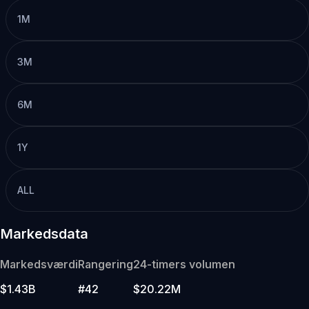
1M
3M
6M
1Y
ALL
Markedsdata
Markedsværdi
Rangering
24-timers volumen
$1.43B
#42
$20.22M