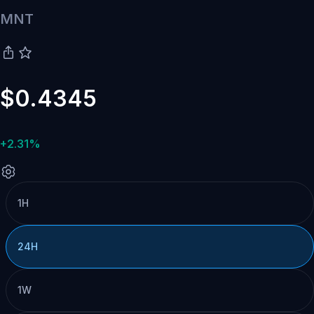
MNT
$0.4345
+2.31%
1H
24H
1W