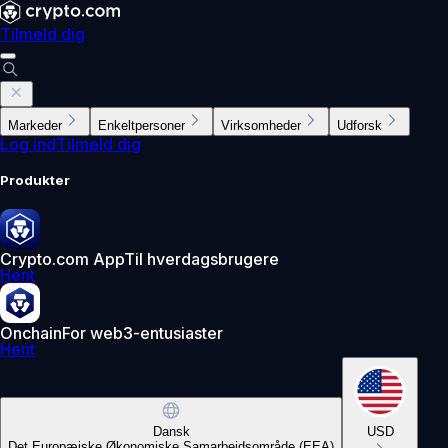
Tilmeld dig
Markeder
Enkeltpersoner
Virksomheder
Udforsk
Log ind
Tilmeld dig
Produkter
Crypto.com App
Til hverdagsbrugere
Hent
Onchain
For web3-entusiaster
Hent
Dansk
USD
Det Europæiske Økonomiske Samarbejdsområde (EEA)