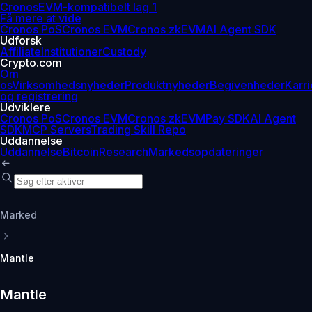
Cronos
EVM-kompatibelt lag 1
Få mere at vide
Cronos PoS
Cronos EVM
Cronos zkEVM
AI Agent SDK
Udforsk
Affiliate
Institutioner
Custody
Crypto.com
Om
os
Virksomhedsnyheder
Produktnyheder
Begivenheder
Karri
og registrering
Udviklere
Cronos PoS
Cronos EVM
Cronos zkEVM
Pay SDK
AI Agent
SDK
MCP Servers
Trading Skill Repo
Uddannelse
Uddannelse
Bitcoin
Research
Markedsopdateringer
Marked
Mantle
Mantle