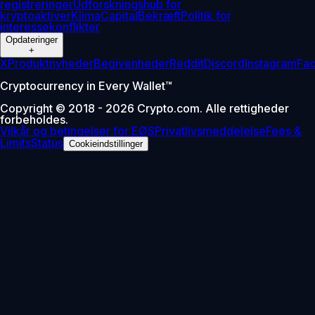
registreringer
Udforskningshub for
kryptoaktiver
Klima
Capital
Bekræft
Politik for
interessekonflikter
Opdateringer
+
X
Produktnyheder
Begivenheder
Reddit
Discord
Instagram
Fa
Cryptocurrency in Every Wallet™
Copyright © 2018 - 2026 Crypto.com. Alle rettigheder
forbeholdes.
Vilkår og betingelser for EØS
Privatlivsmeddelelse
Fees &
Limits
Status
Cookieindstillinger