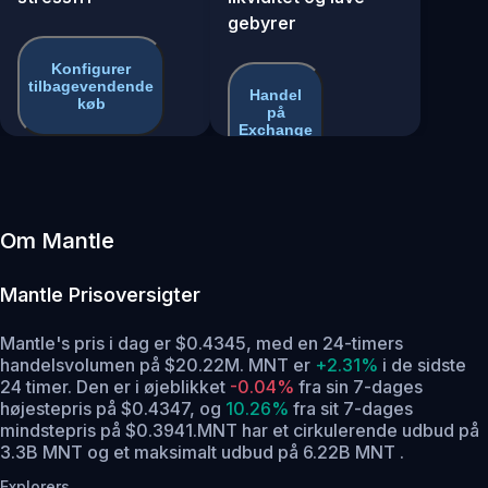
gebyrer
Konfigurer
tilbagevendende
Handel
køb
på
Exchange
Om Mantle
Mantle
Prisoversigter
Mantle's pris i dag er $0.4345, med en 24-timers
handelsvolumen på $20.22M. MNT er
+2.31%
i de sidste
24 timer.
Den er i øjeblikket
-0.04%
fra sin 7-dages
højestepris på $0.4347,
og
10.26%
fra sit 7-dages
mindstepris på $0.3941.
MNT har et cirkulerende udbud på
3.3B MNT og et maksimalt udbud på 6.22B MNT .
Explorers