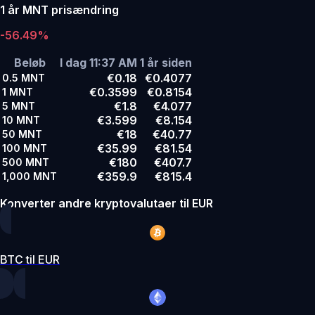
1 år MNT prisændring
-56.49%
Beløb
I dag 11:37 AM
1 år siden
€0.18
€0.4077
0.5
MNT
€0.3599
€0.8154
1
MNT
€1.8
€4.077
5
MNT
€3.599
€8.154
10
MNT
€18
€40.77
50
MNT
€35.99
€81.54
100
MNT
€180
€407.7
500
MNT
€359.9
€815.4
1,000
MNT
Konverter andre kryptovalutaer til EUR
BTC til EUR