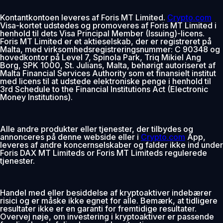
Kontantkontoen leveres af Foris MT Limited.
Crypto.com
Visa-kortet udstedes og promoveres af Foris MT Limited i
henhold til dets Visa Principal Member (Issuing)-licens.
Foris MT Limited er et aktieselskab, der er registreret på
Malta, med virksomhedsregistreringsnummer: C 90348 og
hovedkontor på Level 7, Spinola Park, Triq Mikiel Ang
Borg, SPK 1000, St. Julians, Malta, behørigt autoriseret af
Malta Financial Services Authority som et finansielt institut
med licens til at udstede elektroniske penge i henhold til
3rd Schedule to the Financial Institutions Act (Electronic
Money Institutions).
Alle andre produkter eller tjenester, der tilbydes og
annonceres på denne webside eller i
Crypto.com
App,
leveres af andre koncernselskaber og falder ikke ind under
Foris DAX MT Limiteds or Foris MT Limiteds regulerede
tjenester.
Handel med eller besiddelse af kryptoaktiver indebærer
risici og er måske ikke egnet for alle. Bemærk, at tidligere
resultater ikke er en garanti for fremtidige resultater.
Overvej nøje, om investering i kryptoaktiver er passende