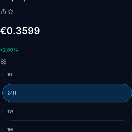
€0.3599
+2.80%
1H
24H
1W
1M