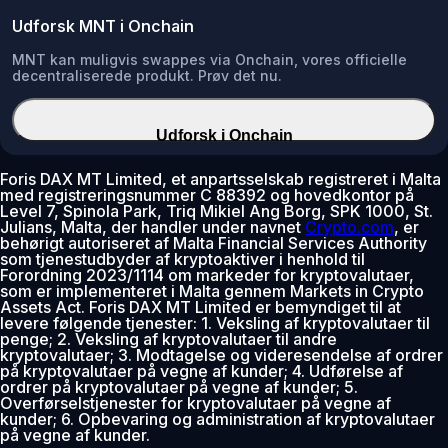
Udforsk MNT i Onchain
MNT kan muligvis swappes via Onchain, vores officielle
decentraliserede produkt. Prøv det nu.
Udforsk i Onchain
Foris DAX MT Limited, et anpartsselskab registreret i Malta
med registreringsnummer C 88392 og hovedkontor på
Level 7, Spinola Park, Triq Mikiel Ang Borg, SPK 1000, St.
Julians, Malta, der handler under navnet
Crypto.com
, er
behørigt autoriseret af Malta Financial Services Authority
som tjenestudbyder af kryptoaktiver i henhold til
Forordning 2023/1114 om markeder for kryptovalutaer,
som er implementeret i Malta gennem Markets in Crypto
Assets Act. Foris DAX MT Limited er bemyndiget til at
levere følgende tjenester: 1. Veksling af kryptovalutaer til
penge; 2. Veksling af kryptovalutaer til andre
kryptovalutaer; 3. Modtagelse og videresendelse af ordrer
på kryptovalutaer på vegne af kunder; 4. Udførelse af
ordrer på kryptovalutaer på vegne af kunder; 5.
Overførselstjenester for kryptovalutaer på vegne af
kunder; 6. Opbevaring og administration af kryptovalutaer
på vegne af kunder.