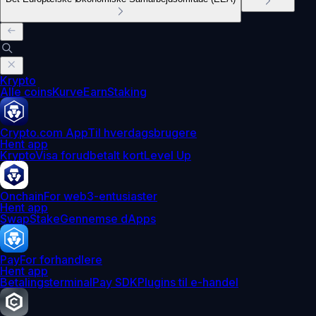
Krypto
Alle coins
Kurve
Earn
Staking
Crypto.com App
Til hverdagsbrugere
Hent app
Krypto
Visa forudbetalt kort
Level Up
Onchain
For web3-entusiaster
Hent app
Swap
Stake
Gennemse dApps
Pay
For forhandlere
Hent app
Betalingsterminal
Pay SDK
Plugins til e-handel