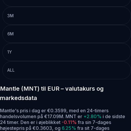
3M
6M
1Y
ALL
Mantle (MNT) til EUR – valutakurs og
markedsdata
Mantle's pris i dag er €0.3599, med en 24-timers
handelsvolumen på €17.09M. MNT er
+2.80%
i de sidste
24 timer.
Den er i øjeblikket
-0.11%
fra sin 7-dages
højestepris på €0.3603,
og
6.25%
fra sit 7-dages