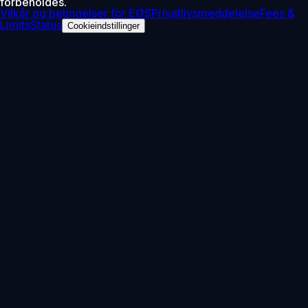
forbeholdes.
Vilkår og betingelser for EØS
Privatlivsmeddelelse
Fees &
Limits
Status
Cookieindstillinger