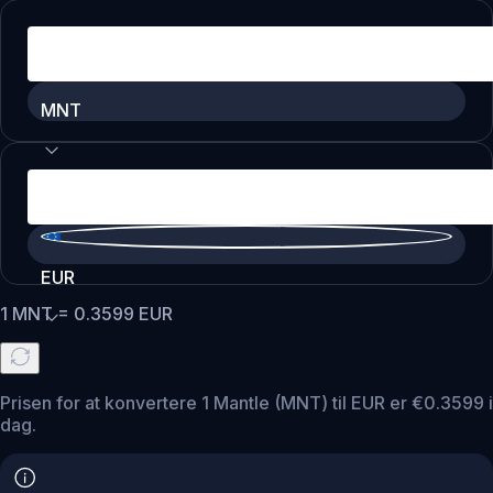
MNT
EUR
1
MNT
=
0.3599
EUR
Prisen for at konvertere 1 Mantle (MNT) til EUR er €0.3599 i
dag.