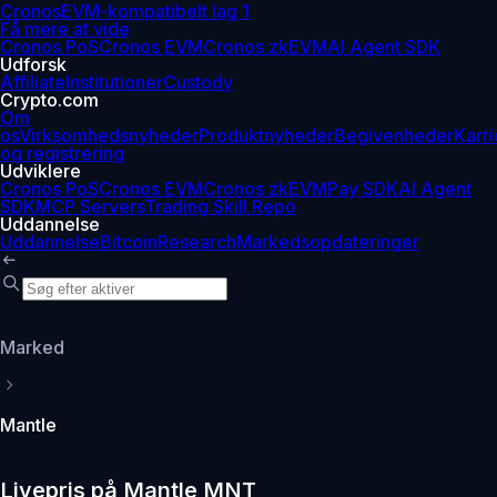
Cronos
EVM-kompatibelt lag 1
Få mere at vide
Cronos PoS
Cronos EVM
Cronos zkEVM
AI Agent SDK
Udforsk
Affiliate
Institutioner
Custody
Crypto.com
Om
os
Virksomhedsnyheder
Produktnyheder
Begivenheder
Karri
og registrering
Udviklere
Cronos PoS
Cronos EVM
Cronos zkEVM
Pay SDK
AI Agent
SDK
MCP Servers
Trading Skill Repo
Uddannelse
Uddannelse
Bitcoin
Research
Markedsopdateringer
Marked
Mantle
Livepris på Mantle MNT