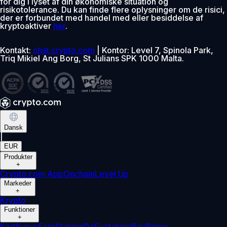
for dig i lyset af din økonomiske situation og
risikotolerance. Du kan finde flere oplysninger om de risici,
der er forbundet med handel med eller besiddelse af
kryptoaktiver
her
.
Kontakt:
chat.crypto.com
| Kontor: Level 7, Spinola Park,
Triq Mikiel Ang Borg, St Julians SPK 1000 Malta.
Dansk
|
EUR
Produkter
+
Crypto.com App
Onchain
Level Up
Markeder
+
Krypto
Funktioner
+
Kort
Kurve
Earn
Staking
DeFi-staking
Pay
Prime