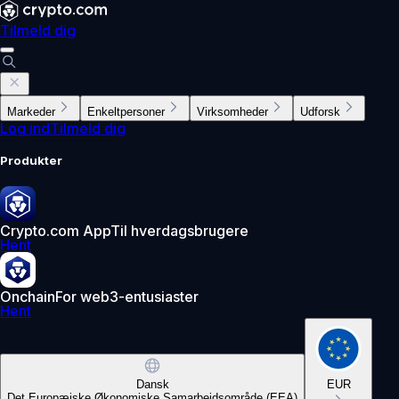
Tilmeld dig
Markeder
Enkeltpersoner
Virksomheder
Udforsk
Log ind
Tilmeld dig
Produkter
Crypto.com App
Til hverdagsbrugere
Hent
Onchain
For web3-entusiaster
Hent
Dansk
EUR
Det Europæiske Økonomiske Samarbejdsområde (EEA)