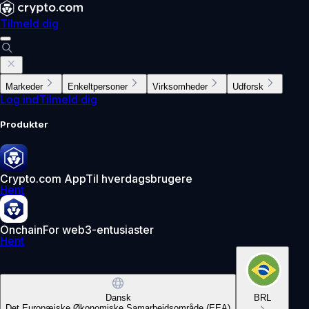
Tilmeld dig
Markeder
Enkeltpersoner
Virksomheder
Udforsk
Log ind
Tilmeld dig
Produkter
Crypto.com App
Til hverdagsbrugere
Hent
Onchain
For web3-entusiaster
Hent
Dansk
BRL
Det Europæiske Økonomiske Samarbejdsområde (EEA)