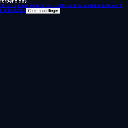
forbeholdes.
Vilkår og betingelser for EØS
Privatlivsmeddelelse
Fees &
Limits
Status
Cookieindstillinger