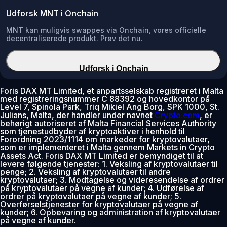
Udforsk MNT i Onchain
MNT kan muligvis swappes via Onchain, vores officielle
decentraliserede produkt. Prøv det nu.
Udforsk i Onchain
Foris DAX MT Limited, et anpartsselskab registreret i Malta
med registreringsnummer C 88392 og hovedkontor på
Level 7, Spinola Park, Triq Mikiel Ang Borg, SPK 1000, St.
Julians, Malta, der handler under navnet
Crypto.com
, er
behørigt autoriseret af Malta Financial Services Authority
som tjenestudbyder af kryptoaktiver i henhold til
Forordning 2023/1114 om markeder for kryptovalutaer,
som er implementeret i Malta gennem Markets in Crypto
Assets Act. Foris DAX MT Limited er bemyndiget til at
levere følgende tjenester: 1. Veksling af kryptovalutaer til
penge; 2. Veksling af kryptovalutaer til andre
kryptovalutaer; 3. Modtagelse og videresendelse af ordrer
på kryptovalutaer på vegne af kunder; 4. Udførelse af
ordrer på kryptovalutaer på vegne af kunder; 5.
Overførselstjenester for kryptovalutaer på vegne af
kunder; 6. Opbevaring og administration af kryptovalutaer
på vegne af kunder.