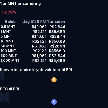
1 år MNT prisændring
-62.70%
Beløb
I dag 5:26 PM
1 år siden
R$1.061
R$2.844
0.5
MNT
R$2.121
R$5.689
1
MNT
R$10.61
R$28.44
5
MNT
R$21.21
R$56.89
10
MNT
R$106.1
R$284.4
50
MNT
R$212.1
R$568.9
100
MNT
R$1,061
R$2,844
500
MNT
R$2,121
R$5,689
1,000
MNT
Konverter andre kryptovalutaer til BRL
BTC til BRL