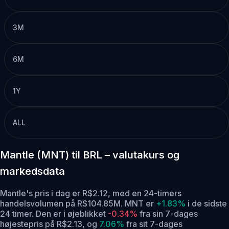
3M
6M
1Y
ALL
Mantle (MNT) til BRL – valutakurs og
markedsdata
Mantle's pris i dag er R$2.12, med en 24-timers
handelsvolumen på R$104.85M. MNT er
+1.83%
i de sidste
24 timer.
Den er i øjeblikket
-0.34%
fra sin 7-dages
højestepris på R$2.13,
og
7.06%
fra sit 7-dages