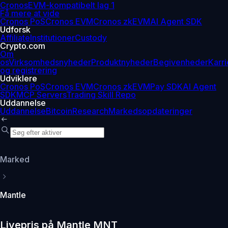
Cronos
EVM-kompatibelt lag 1
Få mere at vide
Cronos PoS
Cronos EVM
Cronos zkEVM
AI Agent SDK
Udforsk
Affiliate
Institutioner
Custody
Crypto.com
Om
os
Virksomhedsnyheder
Produktnyheder
Begivenheder
Karri
og registrering
Udviklere
Cronos PoS
Cronos EVM
Cronos zkEVM
Pay SDK
AI Agent
SDK
MCP Servers
Trading Skill Repo
Uddannelse
Uddannelse
Bitcoin
Research
Markedsopdateringer
Marked
Mantle
Livepris på Mantle MNT