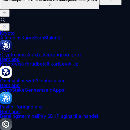
Krypto
Alle coins
Kurve
Earn
Staking
Crypto.com App
Til hverdagsbrugere
Hent app
Krypto
Visa forudbetalt kort
Level Up
Onchain
For web3-entusiaster
Hent app
Swap
Stake
Gennemse dApps
Pay
For forhandlere
Hent app
Betalingsterminal
Pay SDK
Plugins til e-handel