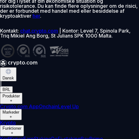
for dig i lyset af din økonomiske situation og
risikotolerance. Du kan finde flere oplysninger om de risici,
der er forbundet med handel med eller besiddelse af
kryptoaktiver
her
.
Kontakt:
chat.crypto.com
| Kontor: Level 7, Spinola Park,
Triq Mikiel Ang Borg, St Julians SPK 1000 Malta.
Dansk
|
BRL
Produkter
+
Crypto.com App
Onchain
Level Up
Markeder
+
Krypto
Funktioner
+
Kort
Kurve
Earn
Staking
DeFi-staking
Pay
Prime