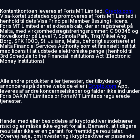
Kontantkontoen leveres af Foris MT Limited.
Crypto.com
Visa-kortet udstedes og promoveres af Foris MT Limited i
henhold til dets Visa Principal Member (Issuing)-licens.
Foris MT Limited er et aktieselskab, der er registreret på
Malta, med virksomhedsregistreringsnummer: C 90348 og
hovedkontor på Level 7, Spinola Park, Triq Mikiel Ang
Borg, SPK 1000, St. Julians, Malta, behørigt autoriseret af
Malta Financial Services Authority som et finansielt institut
med licens til at udstede elektroniske penge i henhold til
3rd Schedule to the Financial Institutions Act (Electronic
Money Institutions).
Alle andre produkter eller tjenester, der tilbydes og
annonceres på denne webside eller i
Crypto.com
App,
leveres af andre koncernselskaber og falder ikke ind under
Foris DAX MT Limiteds or Foris MT Limiteds regulerede
tjenester.
Handel med eller besiddelse af kryptoaktiver indebærer
risici og er måske ikke egnet for alle. Bemærk, at tidligere
resultater ikke er en garanti for fremtidige resultater.
Overvej nøje, om investering i kryptoaktiver er passende