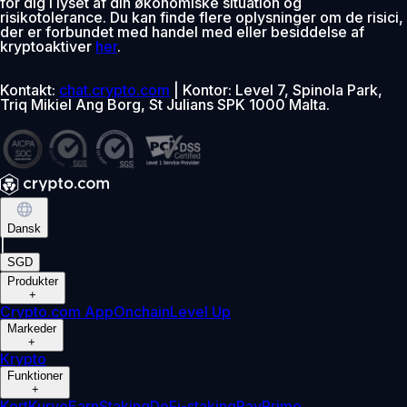
for dig i lyset af din økonomiske situation og
risikotolerance. Du kan finde flere oplysninger om de risici,
der er forbundet med handel med eller besiddelse af
kryptoaktiver
her
.
Kontakt:
chat.crypto.com
| Kontor: Level 7, Spinola Park,
Triq Mikiel Ang Borg, St Julians SPK 1000 Malta.
Dansk
|
SGD
Produkter
+
Crypto.com App
Onchain
Level Up
Markeder
+
Krypto
Funktioner
+
Kort
Kurve
Earn
Staking
DeFi-staking
Pay
Prime