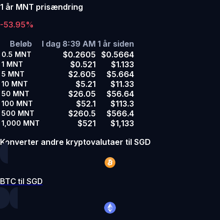
1 år MNT prisændring
-53.95%
Beløb
I dag 8:39 AM
1 år siden
$0.2605
$0.5664
0.5
MNT
$0.521
$1.133
1
MNT
$2.605
$5.664
5
MNT
$5.21
$11.33
10
MNT
$26.05
$56.64
50
MNT
$52.1
$113.3
100
MNT
$260.5
$566.4
500
MNT
$521
$1,133
1,000
MNT
Konverter andre kryptovalutaer til SGD
BTC til SGD