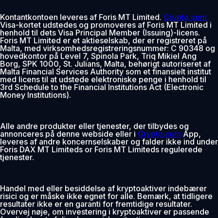
Kontantkontoen leveres af Foris MT Limited.
Crypto.com
Visa-kortet udstedes og promoveres af Foris MT Limited i
henhold til dets Visa Principal Member (Issuing)-licens.
Foris MT Limited er et aktieselskab, der er registreret på
Malta, med virksomhedsregistreringsnummer: C 90348 og
hovedkontor på Level 7, Spinola Park, Triq Mikiel Ang
Borg, SPK 1000, St. Julians, Malta, behørigt autoriseret af
Malta Financial Services Authority som et finansielt institut
med licens til at udstede elektroniske penge i henhold til
3rd Schedule to the Financial Institutions Act (Electronic
Money Institutions).
Alle andre produkter eller tjenester, der tilbydes og
annonceres på denne webside eller i
Crypto.com
App,
leveres af andre koncernselskaber og falder ikke ind under
Foris DAX MT Limiteds or Foris MT Limiteds regulerede
tjenester.
Handel med eller besiddelse af kryptoaktiver indebærer
risici og er måske ikke egnet for alle. Bemærk, at tidligere
resultater ikke er en garanti for fremtidige resultater.
Overvej nøje, om investering i kryptoaktiver er passende