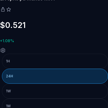
$0.521
+1.08%
1H
24H
1W
1M