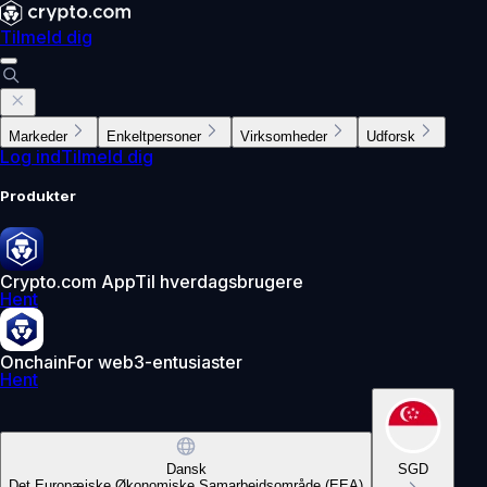
Tilmeld dig
Markeder
Enkeltpersoner
Virksomheder
Udforsk
Log ind
Tilmeld dig
Produkter
Crypto.com App
Til hverdagsbrugere
Hent
Onchain
For web3-entusiaster
Hent
Dansk
SGD
Det Europæiske Økonomiske Samarbejdsområde (EEA)