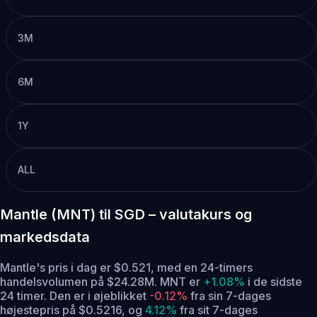
3M
6M
1Y
ALL
Mantle (MNT) til SGD – valutakurs og
markedsdata
Mantle's pris i dag er $0.521, med en 24-timers
handelsvolumen på $24.28M. MNT er
+1.08%
i de sidste
24 timer.
Den er i øjeblikket
-0.12%
fra sin 7-dages
højestepris på $0.5216,
og
4.12%
fra sit 7-dages