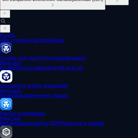
Krypto
Alle coins
Kurve
Earn
Staking
Crypto.com App
Til hverdagsbrugere
Hent app
Krypto
Visa forudbetalt kort
Level Up
Onchain
For web3-entusiaster
Hent app
Swap
Stake
Gennemse dApps
Pay
For forhandlere
Hent app
Betalingsterminal
Pay SDK
Plugins til e-handel