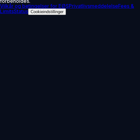
forbeholdes.
Vilkår og betingelser for EØS
Privatlivsmeddelelse
Fees &
Limits
Status
Cookieindstillinger