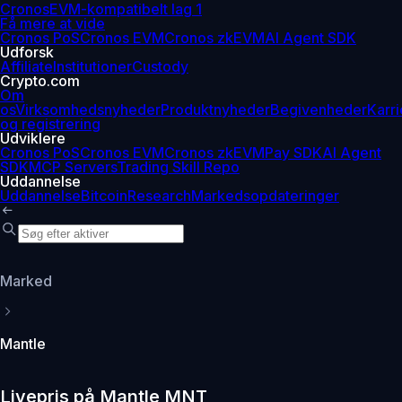
Cronos
EVM-kompatibelt lag 1
Få mere at vide
Cronos PoS
Cronos EVM
Cronos zkEVM
AI Agent SDK
Udforsk
Affiliate
Institutioner
Custody
Crypto.com
Om
os
Virksomhedsnyheder
Produktnyheder
Begivenheder
Karri
og registrering
Udviklere
Cronos PoS
Cronos EVM
Cronos zkEVM
Pay SDK
AI Agent
SDK
MCP Servers
Trading Skill Repo
Uddannelse
Uddannelse
Bitcoin
Research
Markedsopdateringer
Marked
Mantle
Livepris på Mantle MNT