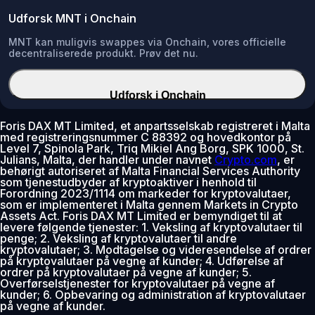
Udforsk MNT i Onchain
MNT kan muligvis swappes via Onchain, vores officielle
decentraliserede produkt. Prøv det nu.
Udforsk i Onchain
Foris DAX MT Limited, et anpartsselskab registreret i Malta
med registreringsnummer C 88392 og hovedkontor på
Level 7, Spinola Park, Triq Mikiel Ang Borg, SPK 1000, St.
Julians, Malta, der handler under navnet
Crypto.com
, er
behørigt autoriseret af Malta Financial Services Authority
som tjenestudbyder af kryptoaktiver i henhold til
Forordning 2023/1114 om markeder for kryptovalutaer,
som er implementeret i Malta gennem Markets in Crypto
Assets Act. Foris DAX MT Limited er bemyndiget til at
levere følgende tjenester: 1. Veksling af kryptovalutaer til
penge; 2. Veksling af kryptovalutaer til andre
kryptovalutaer; 3. Modtagelse og videresendelse af ordrer
på kryptovalutaer på vegne af kunder; 4. Udførelse af
ordrer på kryptovalutaer på vegne af kunder; 5.
Overførselstjenester for kryptovalutaer på vegne af
kunder; 6. Opbevaring og administration af kryptovalutaer
på vegne af kunder.