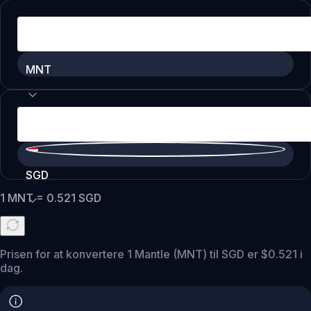
MNT
SGD
1
MNT
=
0.521
SGD
Prisen for at konvertere 1 Mantle (MNT) til SGD er $0.521 i
dag.