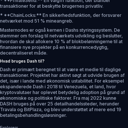
* **PrivateSend:** En valgfri funktion, der blander
transaktioner for at beskytte brugernes privatliv.
* **ChainLocks:** En sikkerhedsfunktion, der forsvarer
netværket mod 51 % mineangreb.
Masternodes er også kernen i Dashs styringssystem. De
stemmer om forslag til netværkets udvikling og beslutter,
hvordan de skal allokere 10 % af blokbelønningerne til at
finansiere nye projekter på en konkurrencedygtig,
decentraliseret måde.
Hvad bruges Dash til?
Dash er primært beregnet til at være et medie til daglige
transaktioner. Projektet har aktivt søgt at udvide brugen af
det, især i lande med økonomisk ustabilitet. For eksempel
ekspanderede Dash i 2018 til Venezuela, et land, hvor
kryptovalutaer har oplevet betydelig adoption på grund af
økonomiske og politiske faktorer. Fra maj 2022 kunne
DASH bruges på over 25 detailhandelssteder, herunder
Travala og BitPlaza, og blev understøttet af mere end 19
betalingsbehandlingsløsninger.
Explorers