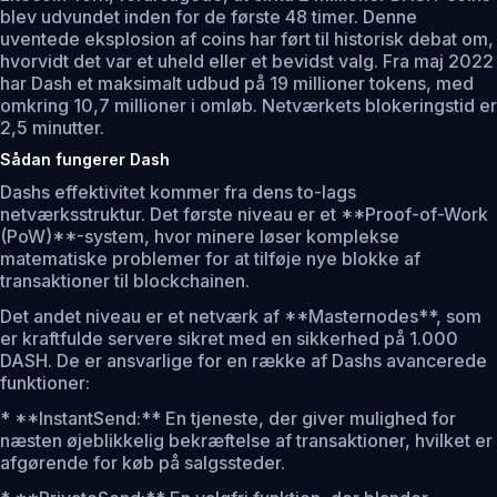
blev udvundet inden for de første 48 timer. Denne
uventede eksplosion af coins har ført til historisk debat om,
hvorvidt det var et uheld eller et bevidst valg. Fra maj 2022
har Dash et maksimalt udbud på 19 millioner tokens, med
omkring 10,7 millioner i omløb. Netværkets blokeringstid er
2,5 minutter.
Sådan fungerer Dash
Dashs effektivitet kommer fra dens to-lags
netværksstruktur. Det første niveau er et **Proof-of-Work
(PoW)**-system, hvor minere løser komplekse
matematiske problemer for at tilføje nye blokke af
transaktioner til blockchainen.
Det andet niveau er et netværk af **Masternodes**, som
er kraftfulde servere sikret med en sikkerhed på 1.000
DASH. De er ansvarlige for en række af Dashs avancerede
funktioner:
* **InstantSend:** En tjeneste, der giver mulighed for
næsten øjeblikkelig bekræftelse af transaktioner, hvilket er
afgørende for køb på salgssteder.