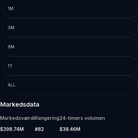
1M
3M
6M
1Y
ALL
Markedsdata
Markedsværdi
Rangering
24-timers volumen
$398.74M
#82
$38.46M