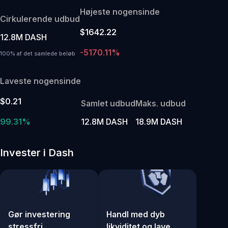
Højeste nogensinde
Cirkulerende udbud
$1642.22
12.8M DASH
-5170.11%
100% af det samlede beløb
Laveste nogensinde
$0.21
Samlet udbud
Maks. udbud
99.31%
12.8M DASH
18.9M DASH
Invester i Dash
Gør investering
Handl med dyb
stressfri
likviditet og lave