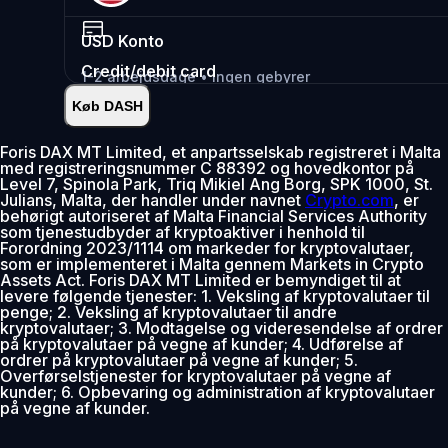
USD
Konto
Credit/debit card
1-2 arbejdsdage • Ingen gebyrer
Køb DASH
Øjeblikkelig
•
Indsæt
2.99%
Foris DAX MT Limited, et anpartsselskab registreret i Malta
med registreringsnummer C 88392 og hovedkontor på
0% gebyr de første 30 dage
Level 7, Spinola Park, Triq Mikiel Ang Borg, SPK 1000, St.
Julians, Malta, der handler under navnet
Crypto.com
, er
Tilføj
behørigt autoriseret af Malta Financial Services Authority
som tjenestudbyder af kryptoaktiver i henhold til
Forordning 2023/1114 om markeder for kryptovalutaer,
som er implementeret i Malta gennem Markets in Crypto
Assets Act. Foris DAX MT Limited er bemyndiget til at
levere følgende tjenester: 1. Veksling af kryptovalutaer til
penge; 2. Veksling af kryptovalutaer til andre
kryptovalutaer; 3. Modtagelse og videresendelse af ordrer
på kryptovalutaer på vegne af kunder; 4. Udførelse af
ordrer på kryptovalutaer på vegne af kunder; 5.
Overførselstjenester for kryptovalutaer på vegne af
kunder; 6. Opbevaring og administration af kryptovalutaer
på vegne af kunder.