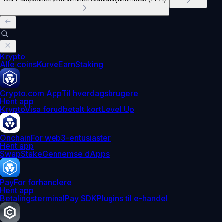
Krypto
Alle coins
Kurve
Earn
Staking
Crypto.com App
Til hverdagsbrugere
Hent app
Krypto
Visa forudbetalt kort
Level Up
Onchain
For web3-entusiaster
Hent app
Swap
Stake
Gennemse dApps
Pay
For forhandlere
Hent app
Betalingsterminal
Pay SDK
Plugins til e-handel