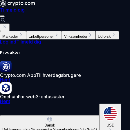
Tilmeld dig
Markeder
Enkeltpersoner
Virksomheder
Udforsk
Log ind
Tilmeld dig
Produkter
Crypto.com App
Til hverdagsbrugere
Hent
Onchain
For web3-entusiaster
Hent
Dansk
USD
Det Europæiske Økonomiske Samarbejdsområde (EEA)