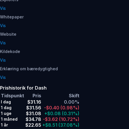
Vis
Whitepaper
Vis
Website
Vis
Kildekode
Vis
Erklæring om bæredygtighed
Vis
Prishistorik for Dash
Tidspunkt
Pris
Skift
$31.16
0.00%
I dag
$31.56
-$0.40
(0.98%)
1 dag
$31.08
+$0.08
(0.31%)
1 uge
$34.78
-$3.62
(10.72%)
1 måned
$22.65
+$8.51
(37.08%)
1 år