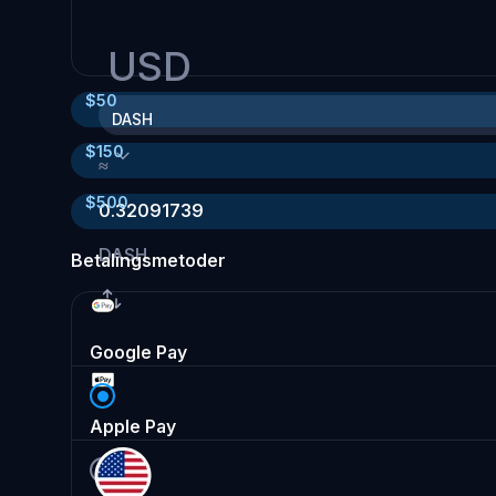
USD
$
50
DASH
$
150
≈
$
500
0.32091739
DASH
Betalingsmetoder
Google Pay
Apple Pay