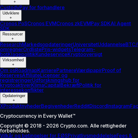
+
Custody
Pay for forhandlere
Udviklere
+
Cronos PoS
Cronos EVM
Cronos zkEVM
Pay SDK
AI Agent
SDK
Ressourcer
+
Research
Markedsopdateringer
Universitet
Uddannelse
BTC/
omregner
Ordliste
Pris-widgets
Telegram-
bot
Klagepolitik
Kundeservice
Kryptooversigt
Virksomhed
+
Om os
Roadmap
Karriere
Partnere
Værdipapir
Proof of
Reserves
Affiliate
Licenser og
registreringer
Udforskningshub for
kryptoaktiver
Klima
Capital
Bekræft
Politik for
interessekonflikter
Opdateringer
+
X
Produktnyheder
Begivenheder
Reddit
Discord
Instagram
Fa
Cryptocurrency in Every Wallet™
Copyright © 2018 - 2026 Crypto.com. Alle rettigheder
forbeholdes.
Vilkår og betingelser for EØS
Privatlivsmeddelelse
Fees &