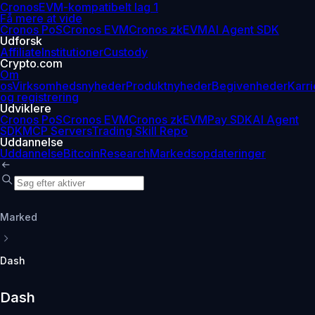
Cronos
EVM-kompatibelt lag 1
Få mere at vide
Cronos PoS
Cronos EVM
Cronos zkEVM
AI Agent SDK
Udforsk
Affiliate
Institutioner
Custody
Crypto.com
Om
os
Virksomhedsnyheder
Produktnyheder
Begivenheder
Karri
og registrering
Udviklere
Cronos PoS
Cronos EVM
Cronos zkEVM
Pay SDK
AI Agent
SDK
MCP Servers
Trading Skill Repo
Uddannelse
Uddannelse
Bitcoin
Research
Markedsopdateringer
Marked
Dash
Dash