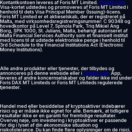
Kontantkontoen leveres af Foris MT Limited.
Crypto.com
Visa-kortet udstedes og promoveres af Foris MT Limited i
henhold til dets Visa Principal Member (Issuing)-licens.
Foris MT Limited er et aktieselskab, der er registreret på
Malta, med virksomhedsregistreringsnummer: C 90348 og
hovedkontor på Level 7, Spinola Park, Triq Mikiel Ang
Borg, SPK 1000, St. Julians, Malta, behørigt autoriseret af
Malta Financial Services Authority som et finansielt institut
med licens til at udstede elektroniske penge i henhold til
3rd Schedule to the Financial Institutions Act (Electronic
Money Institutions).
Alle andre produkter eller tjenester, der tilbydes og
annonceres på denne webside eller i
Crypto.com
App,
leveres af andre koncernselskaber og falder ikke ind under
Foris DAX MT Limiteds or Foris MT Limiteds regulerede
tjenester.
Handel med eller besiddelse af kryptoaktiver indebærer
risici og er måske ikke egnet for alle. Bemærk, at tidligere
resultater ikke er en garanti for fremtidige resultater.
Overvej nøje, om investering i kryptoaktiver er passende
for dig i lyset af din økonomiske situation og
risikotolerance. Du kan finde flere oplysninger om de risici,