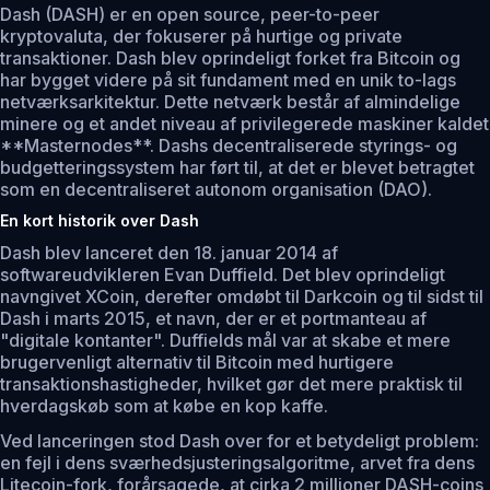
Dash (DASH) er en open source, peer-to-peer
kryptovaluta, der fokuserer på hurtige og private
transaktioner. Dash blev oprindeligt forket fra Bitcoin og
har bygget videre på sit fundament med en unik to-lags
netværksarkitektur. Dette netværk består af almindelige
minere og et andet niveau af privilegerede maskiner kaldet
**Masternodes**. Dashs decentraliserede styrings- og
budgetteringssystem har ført til, at det er blevet betragtet
som en decentraliseret autonom organisation (DAO).
En kort historik over Dash
Dash blev lanceret den 18. januar 2014 af
softwareudvikleren Evan Duffield. Det blev oprindeligt
navngivet XCoin, derefter omdøbt til Darkcoin og til sidst til
Dash i marts 2015, et navn, der er et portmanteau af
"digitale kontanter". Duffields mål var at skabe et mere
brugervenligt alternativ til Bitcoin med hurtigere
transaktionshastigheder, hvilket gør det mere praktisk til
hverdagskøb som at købe en kop kaffe.
Ved lanceringen stod Dash over for et betydeligt problem:
en fejl i dens sværhedsjusteringsalgoritme, arvet fra dens
Litecoin-fork, forårsagede, at cirka 2 millioner DASH-coins