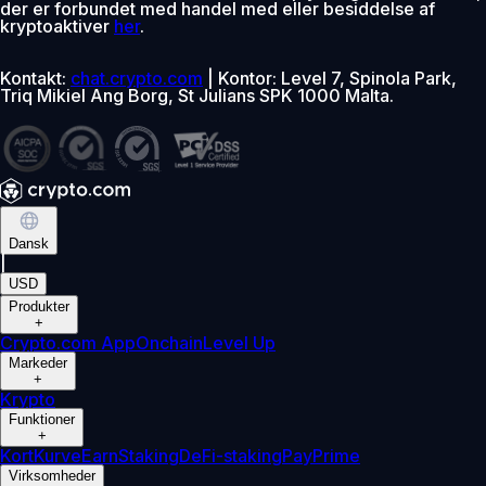
der er forbundet med handel med eller besiddelse af
kryptoaktiver
her
.
Kontakt:
chat.crypto.com
| Kontor: Level 7, Spinola Park,
Triq Mikiel Ang Borg, St Julians SPK 1000 Malta.
Dansk
|
USD
Produkter
+
Crypto.com App
Onchain
Level Up
Markeder
+
Krypto
Funktioner
+
Kort
Kurve
Earn
Staking
DeFi-staking
Pay
Prime
Virksomheder