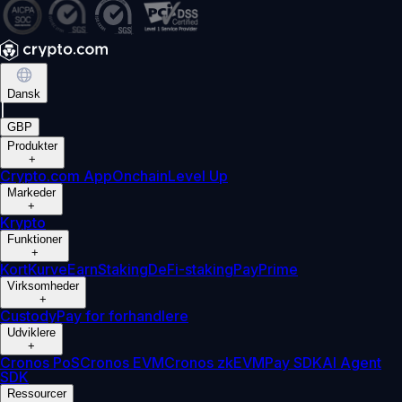
Dansk
|
GBP
Produkter
+
Crypto.com App
Onchain
Level Up
Markeder
+
Krypto
Funktioner
+
Kort
Kurve
Earn
Staking
DeFi-staking
Pay
Prime
Virksomheder
+
Custody
Pay for forhandlere
Udviklere
+
Cronos PoS
Cronos EVM
Cronos zkEVM
Pay SDK
AI Agent
SDK
Ressourcer