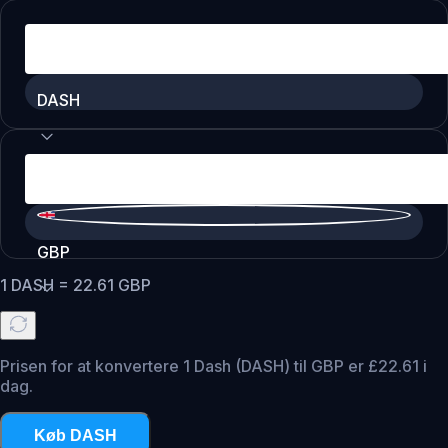
DASH
GBP
1
DASH
=
22.61
GBP
Prisen for at konvertere 1 Dash (DASH) til GBP er £22.61 i
dag.
Køb DASH