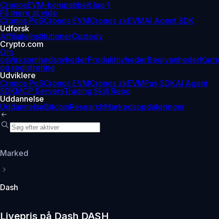
Cronos
EVM-kompatibelt lag 1
Få mere at vide
Cronos PoS
Cronos EVM
Cronos zkEVM
AI Agent SDK
Udforsk
Affiliate
Institutioner
Custody
Crypto.com
Om
os
Virksomhedsnyheder
Produktnyheder
Begivenheder
Karri
og registrering
Udviklere
Cronos PoS
Cronos EVM
Cronos zkEVM
Pay SDK
AI Agent
SDK
MCP Servers
Trading Skill Repo
Uddannelse
Uddannelse
Bitcoin
Research
Markedsopdateringer
Marked
Dash
Livepris på Dash DASH