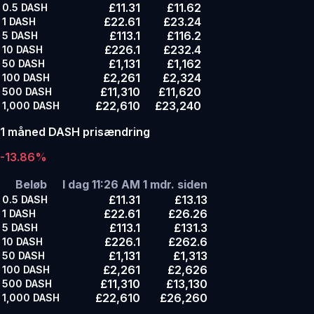
£11.31
£11.62
0.5
DASH
£22.61
£23.24
1
DASH
£113.1
£116.2
5
DASH
£226.1
£232.4
10
DASH
£1,131
£1,162
50
DASH
£2,261
£2,324
100
DASH
£11,310
£11,620
500
DASH
£22,610
£23,240
1,000
DASH
1 måned DASH prisændring
-13.86%
Beløb
I dag 11:26 AM
1 mdr. siden
£11.31
£13.13
0.5
DASH
£22.61
£26.26
1
DASH
£113.1
£131.3
5
DASH
£226.1
£262.6
10
DASH
£1,131
£1,313
50
DASH
£2,261
£2,626
100
DASH
£11,310
£13,130
500
DASH
£22,610
£26,260
1,000
DASH