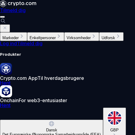
Tilmeld dig
Markeder
Enkeltpersoner
Virksomheder
Udforsk
Log ind
Tilmeld dig
Produkter
Crypto.com App
Til hverdagsbrugere
Hent
Onchain
For web3-entusiaster
Hent
Dansk
GBP
Det Europæiske Økonomiske Samarbejdsområde (EEA)