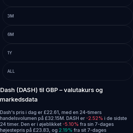
3M
6M
1Y
ALL
Dash (DASH) til GBP – valutakurs og
markedsdata
Dash's pris i dag er £22.61, med en 24-timers
handelsvolumen på £32.15M. DASH er
-2.52%
i de sidste
24 timer.
Den er i øjeblikket
-5.10%
fra sin 7-dages
højestepris på £23.83,
og
2.19%
fra sit 7-dages