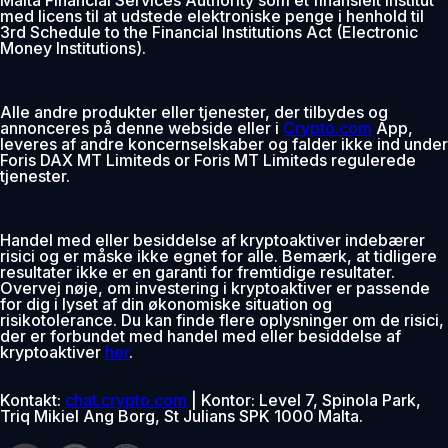
med licens til at udstede elektroniske penge i henhold til
3rd Schedule to the Financial Institutions Act (Electronic
Money Institutions).
Alle andre produkter eller tjenester, der tilbydes og
annonceres på denne webside eller i
Crypto.com
App,
leveres af andre koncernselskaber og falder ikke ind under
Foris DAX MT Limiteds or Foris MT Limiteds regulerede
tjenester.
Handel med eller besiddelse af kryptoaktiver indebærer
risici og er måske ikke egnet for alle. Bemærk, at tidligere
resultater ikke er en garanti for fremtidige resultater.
Overvej nøje, om investering i kryptoaktiver er passende
for dig i lyset af din økonomiske situation og
risikotolerance. Du kan finde flere oplysninger om de risici,
der er forbundet med handel med eller besiddelse af
kryptoaktiver
her
.
Kontakt:
chat.crypto.com
| Kontor: Level 7, Spinola Park,
Triq Mikiel Ang Borg, St Julians SPK 1000 Malta.