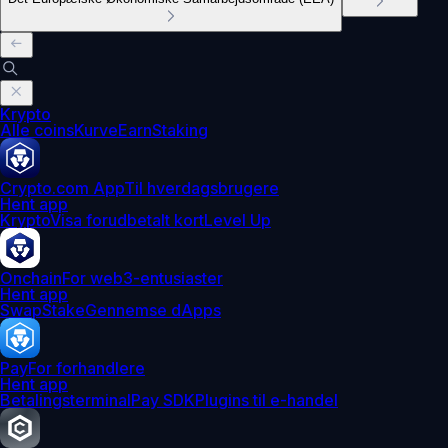
Krypto
Alle coins
Kurve
Earn
Staking
Crypto.com App
Til hverdagsbrugere
Hent app
Krypto
Visa forudbetalt kort
Level Up
Onchain
For web3-entusiaster
Hent app
Swap
Stake
Gennemse dApps
Pay
For forhandlere
Hent app
Betalingsterminal
Pay SDK
Plugins til e-handel