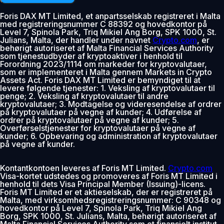
Foris DAX MT Limited, et anpartsselskab registreret i Malta
med registreringsnummer C 88392 og hovedkontor på
Level 7, Spinola Park, Triq Mikiel Ang Borg, SPK 1000, St.
Julians, Malta, der handler under navnet
Crypto.com
, er
behørigt autoriseret af Malta Financial Services Authority
som tjenestudbyder af kryptoaktiver i henhold til
Forordning 2023/1114 om markeder for kryptovalutaer,
som er implementeret i Malta gennem Markets in Crypto
Assets Act. Foris DAX MT Limited er bemyndiget til at
levere følgende tjenester: 1. Veksling af kryptovalutaer til
penge; 2. Veksling af kryptovalutaer til andre
kryptovalutaer; 3. Modtagelse og videresendelse af ordrer
på kryptovalutaer på vegne af kunder; 4. Udførelse af
ordrer på kryptovalutaer på vegne af kunder; 5.
Overførselstjenester for kryptovalutaer på vegne af
kunder; 6. Opbevaring og administration af kryptovalutaer
på vegne af kunder.
Kontantkontoen leveres af Foris MT Limited.
Crypto.com
Visa-kortet udstedes og promoveres af Foris MT Limited i
henhold til dets Visa Principal Member (Issuing)-licens.
Foris MT Limited er et aktieselskab, der er registreret på
Malta, med virksomhedsregistreringsnummer: C 90348 og
hovedkontor på Level 7, Spinola Park, Triq Mikiel Ang
Borg, SPK 1000, St. Julians, Malta, behørigt autoriseret af
Malta Financial Services Authority som et finansielt institut