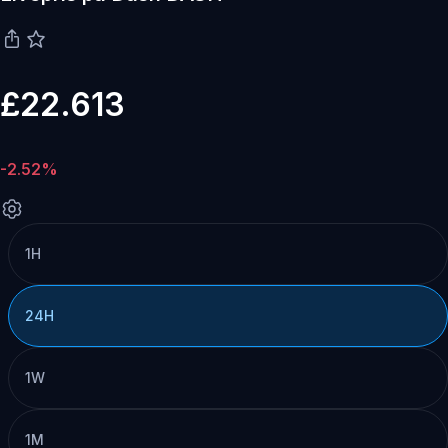
£22.613
-2.52%
1H
24H
1W
1M