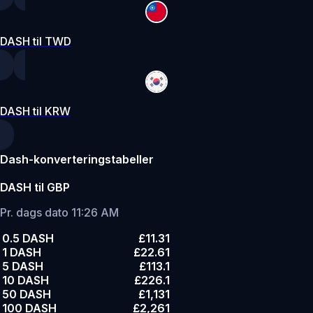
DASH til TWD
DASH til KRW
Dash-konverteringstabeller
DASH til GBP
Pr. dags dato 11:26 AM
0.5 DASH
£11.31
1 DASH
£22.61
5 DASH
£113.1
10 DASH
£226.1
50 DASH
£1,131
100 DASH
£2,261