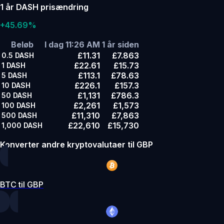
1 år DASH prisændring
+45.69%
Beløb
I dag 11:26 AM
1 år siden
£11.31
£7.863
0.5
DASH
£22.61
£15.73
1
DASH
£113.1
£78.63
5
DASH
£226.1
£157.3
10
DASH
£1,131
£786.3
50
DASH
£2,261
£1,573
100
DASH
£11,310
£7,863
500
DASH
£22,610
£15,730
1,000
DASH
Konverter andre kryptovalutaer til GBP
BTC til GBP