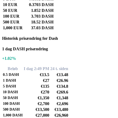
10 EUR
0.3703 DASH
50 EUR
1.852 DASH
100 EUR
3.703 DASH
500 EUR
18.52 DASH
1,000 EUR
37.03 DASH
Historisk prisændring for Dash
1 dag DASH prisændring
+1.02%
Beløb
I dag 2:49 PM
24 t. siden
€13.5
€13.48
0.5
DASH
€27
€26.96
1
DASH
€135
€134.8
5
DASH
€270
€269.6
10
DASH
€1,350
€1,348
50
DASH
€2,700
€2,696
100
DASH
€13,500
€13,480
500
DASH
€27,000
€26,960
1,000
DASH