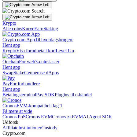
Krypto
Alle coins
Kurve
Earn
Staking
Crypto.com App
Til hverdagsbrugere
Hent app
Krypto
Visa forudbetalt kort
Level Up
Onchain
For web3-entusiaster
Hent app
Swap
Stake
Gennemse dApps
Pay
For forhandlere
Hent app
Betalingsterminal
Pay SDK
Plugins til e-handel
Cronos
EVM-kompatibelt lag 1
Få mere at vide
Cronos PoS
Cronos EVM
Cronos zkEVM
AI Agent SDK
Udforsk
Affiliate
Institutioner
Custody
Crypto.com