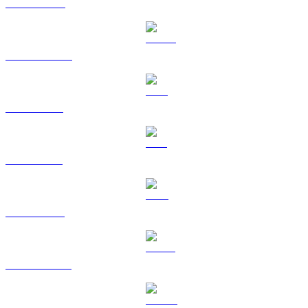
BNB til EUR
USDC til EUR
XRP til EUR
SOL til EUR
TRX til EUR
HYPE til EUR