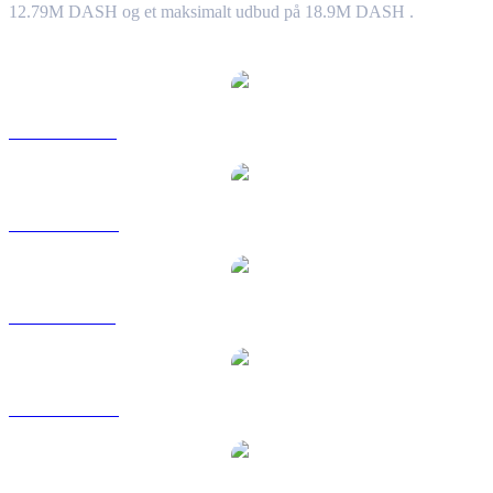
12.79M DASH og et maksimalt udbud på 18.9M DASH .
Populære Dash-konverteringspar
DASH til USD
DASH til AUD
DASH til BRL
DASH til CAD