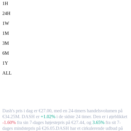
1H
24H
1W
1M
3M
6M
1Y
ALL
Dash (DASH) til EUR – valutakurs og
markedsdata
Dash's pris i dag er €27.00, med en 24-timers handelsvolumen på
€34.25M. DASH er
+1.02%
i de sidste 24 timer.
Den er i øjeblikket
-1.60%
fra sin 7-dages højestepris på €27.44,
og
3.65%
fra sit 7-
dages mindstepris på €26.05.
DASH har et cirkulerende udbud på