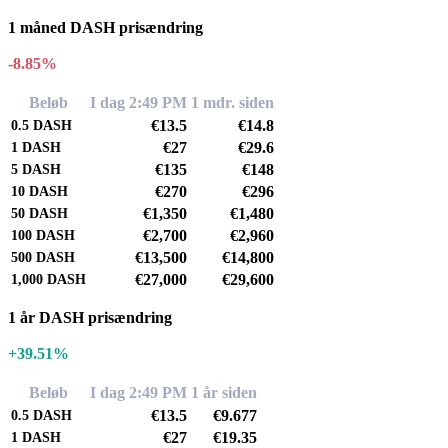
1 måned DASH prisændring
-8.85%
Beløb
I dag 2:49 PM
1 mdr. siden
€13.5
€14.8
0.5
DASH
€27
€29.6
1
DASH
€135
€148
5
DASH
€270
€296
10
DASH
€1,350
€1,480
50
DASH
€2,700
€2,960
100
DASH
€13,500
€14,800
500
DASH
€27,000
€29,600
1,000
DASH
1 år DASH prisændring
+39.51%
Beløb
I dag 2:49 PM
1 år siden
€13.5
€9.677
0.5
DASH
€27
€19.35
1
DASH