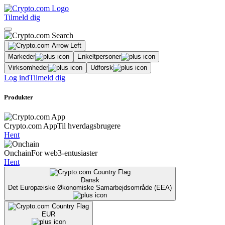
Tilmeld dig
Markeder
Enkeltpersoner
Virksomheder
Udforsk
Log ind
Tilmeld dig
Produkter
Crypto.com App
Til hverdagsbrugere
Hent
Onchain
For web3-entusiaster
Hent
Dansk
Det Europæiske Økonomiske Samarbejdsområde (EEA)
EUR