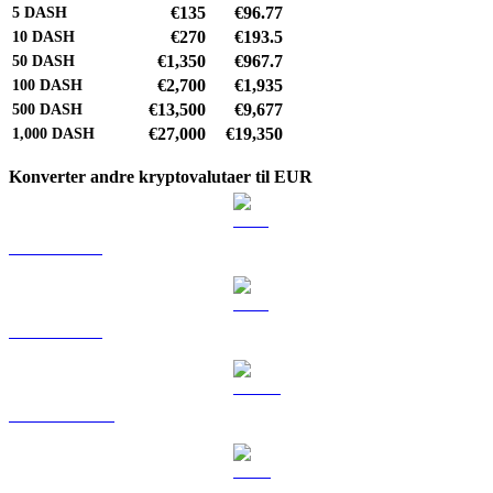
€135
€96.77
5
DASH
€270
€193.5
10
DASH
€1,350
€967.7
50
DASH
€2,700
€1,935
100
DASH
€13,500
€9,677
500
DASH
€27,000
€19,350
1,000
DASH
Konverter andre kryptovalutaer til EUR
BTC til EUR
ETH til EUR
USDT til EUR