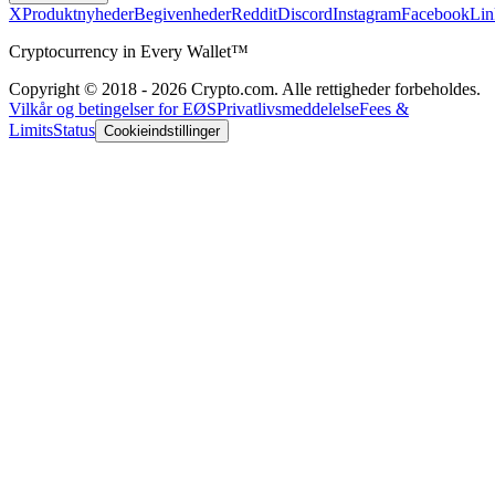
X
Produktnyheder
Begivenheder
Reddit
Discord
Instagram
Facebook
Lin
Cryptocurrency in Every Wallet™
Copyright © 2018 - 2026 Crypto.com. Alle rettigheder forbeholdes.
Vilkår og betingelser for EØS
Privatlivsmeddelelse
Fees &
Limits
Status
Cookieindstillinger