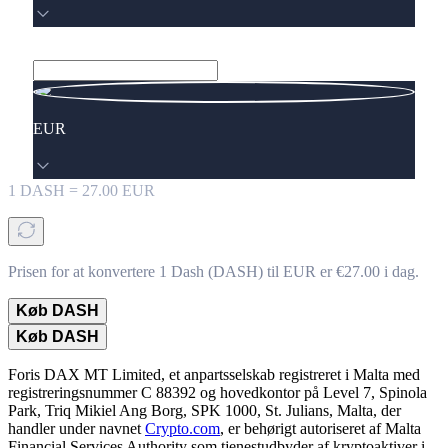
EUR
1
DASH
=
27.00
EUR
Prisen for at konvertere 1 Dash (DASH) til EUR er €27.00 i dag.
Køb DASH
Køb DASH
Foris DAX MT Limited, et anpartsselskab registreret i Malta med
registreringsnummer C 88392 og hovedkontor på Level 7, Spinola
Park, Triq Mikiel Ang Borg, SPK 1000, St. Julians, Malta, der
handler under navnet
Crypto.com
, er behørigt autoriseret af Malta
Financial Services Authority som tjenestudbyder af kryptoaktiver i