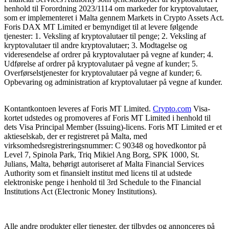
henhold til Forordning 2023/1114 om markeder for kryptovalutaer,
som er implementeret i Malta gennem Markets in Crypto Assets Act.
Foris DAX MT Limited er bemyndiget til at levere følgende
tjenester: 1. Veksling af kryptovalutaer til penge; 2. Veksling af
kryptovalutaer til andre kryptovalutaer; 3. Modtagelse og
videresendelse af ordrer på kryptovalutaer på vegne af kunder; 4.
Udførelse af ordrer på kryptovalutaer på vegne af kunder; 5.
Overførselstjenester for kryptovalutaer på vegne af kunder; 6.
Opbevaring og administration af kryptovalutaer på vegne af kunder.
Kontantkontoen leveres af Foris MT Limited.
Crypto.com
Visa-
kortet udstedes og promoveres af Foris MT Limited i henhold til
dets Visa Principal Member (Issuing)-licens. Foris MT Limited er et
aktieselskab, der er registreret på Malta, med
virksomhedsregistreringsnummer: C 90348 og hovedkontor på
Level 7, Spinola Park, Triq Mikiel Ang Borg, SPK 1000, St.
Julians, Malta, behørigt autoriseret af Malta Financial Services
Authority som et finansielt institut med licens til at udstede
elektroniske penge i henhold til 3rd Schedule to the Financial
Institutions Act (Electronic Money Institutions).
Alle andre produkter eller tjenester, der tilbydes og annonceres på