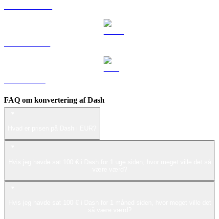
DOGE til EUR
USDS til EUR
LEO til EUR
FAQ om konvertering af Dash
Hvad er prisen på Dash i EUR?
Hvis jeg havde sat 100 € i Dash for 1 uge siden, hvor meget ville det så
være værd?
Hvis jeg havde sat 100 € i Dash for 1 måned siden, hvor meget ville det
så være værd?