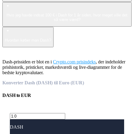
Hvis jeg havde indsat 100 € i Dash for 1 år siden, hvor meget ville det
så være værd?
Hvordan køber man Dash?
Dash-prissiden er blot en i
Crypto.com prisindeks
, der indeholder
prishistorik, pristicker, markedsværdi og live-diagrammer for de
bedste kryptovalutaer.
Konverter Dash (DASH) til Euro (EUR)
DASH
to
EUR
DASH