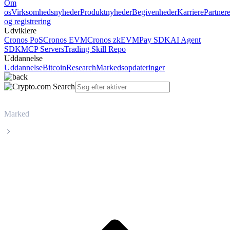
Om
os
Virksomhedsnyheder
Produktnyheder
Begivenheder
Karriere
Partner
og registrering
Udviklere
Cronos PoS
Cronos EVM
Cronos zkEVM
Pay SDK
AI Agent
SDK
MCP Servers
Trading Skill Repo
Uddannelse
Uddannelse
Bitcoin
Research
Markedsopdateringer
Marked
Dash
Livepris på Dash DASH