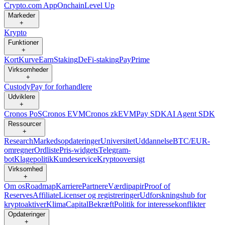
Crypto.com App
Onchain
Level Up
Markeder
+
Krypto
Funktioner
+
Kort
Kurve
Earn
Staking
DeFi-staking
Pay
Prime
Virksomheder
+
Custody
Pay for forhandlere
Udviklere
+
Cronos PoS
Cronos EVM
Cronos zkEVM
Pay SDK
AI Agent SDK
Ressourcer
+
Research
Markedsopdateringer
Universitet
Uddannelse
BTC/EUR-
omregner
Ordliste
Pris-widgets
Telegram-
bot
Klagepolitik
Kundeservice
Kryptooversigt
Virksomhed
+
Om os
Roadmap
Karriere
Partnere
Værdipapir
Proof of
Reserves
Affiliate
Licenser og registreringer
Udforskningshub for
kryptoaktiver
Klima
Capital
Bekræft
Politik for interessekonflikter
Opdateringer
+