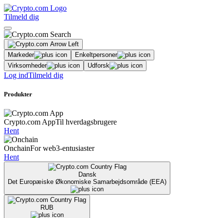
Tilmeld dig
Markeder
Enkeltpersoner
Virksomheder
Udforsk
Log ind
Tilmeld dig
Produkter
Crypto.com App
Til hverdagsbrugere
Hent
Onchain
For web3-entusiaster
Hent
Dansk
Det Europæiske Økonomiske Samarbejdsområde (EEA)
RUB