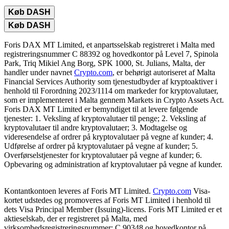
Køb DASH
Køb DASH
Foris DAX MT Limited, et anpartsselskab registreret i Malta med
registreringsnummer C 88392 og hovedkontor på Level 7, Spinola
Park, Triq Mikiel Ang Borg, SPK 1000, St. Julians, Malta, der
handler under navnet
Crypto.com
, er behørigt autoriseret af Malta
Financial Services Authority som tjenestudbyder af kryptoaktiver i
henhold til Forordning 2023/1114 om markeder for kryptovalutaer,
som er implementeret i Malta gennem Markets in Crypto Assets Act.
Foris DAX MT Limited er bemyndiget til at levere følgende
tjenester: 1. Veksling af kryptovalutaer til penge; 2. Veksling af
kryptovalutaer til andre kryptovalutaer; 3. Modtagelse og
videresendelse af ordrer på kryptovalutaer på vegne af kunder; 4.
Udførelse af ordrer på kryptovalutaer på vegne af kunder; 5.
Overførselstjenester for kryptovalutaer på vegne af kunder; 6.
Opbevaring og administration af kryptovalutaer på vegne af kunder.
Kontantkontoen leveres af Foris MT Limited.
Crypto.com
Visa-
kortet udstedes og promoveres af Foris MT Limited i henhold til
dets Visa Principal Member (Issuing)-licens. Foris MT Limited er et
aktieselskab, der er registreret på Malta, med
virksomhedsregistreringsnummer: C 90348 og hovedkontor på