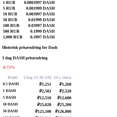
1 RUB
0.0003997 DASH
5 RUB
0.001999 DASH
10 RUB
0.003997 DASH
50 RUB
0.01999 DASH
100 RUB
0.03997 DASH
500 RUB
0.1999 DASH
1,000 RUB
0.3997 DASH
Historisk prisændring for Dash
1 dag DASH prisændring
-0.72%
Beløb
I dag 12:39 AM
24 t. siden
0.5
DASH
₽1,251
₽1,260
1
DASH
₽2,502
₽2,520
5
DASH
₽12,510
₽12,600
10
DASH
₽25,020
₽25,200
50
DASH
₽125,100
₽126,000