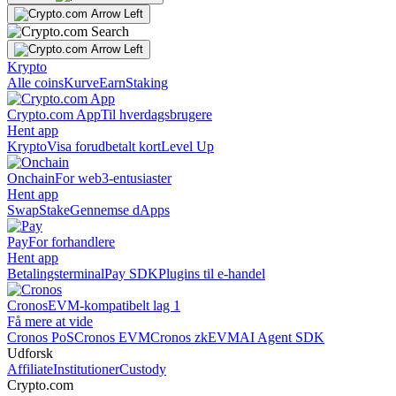
Krypto
Alle coins
Kurve
Earn
Staking
Crypto.com App
Til hverdagsbrugere
Hent app
Krypto
Visa forudbetalt kort
Level Up
Onchain
For web3-entusiaster
Hent app
Swap
Stake
Gennemse dApps
Pay
For forhandlere
Hent app
Betalingsterminal
Pay SDK
Plugins til e-handel
Cronos
EVM-kompatibelt lag 1
Få mere at vide
Cronos PoS
Cronos EVM
Cronos zkEVM
AI Agent SDK
Udforsk
Affiliate
Institutioner
Custody
Crypto.com