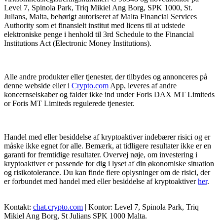
Level 7, Spinola Park, Triq Mikiel Ang Borg, SPK 1000, St.
Julians, Malta, behørigt autoriseret af Malta Financial Services
Authority som et finansielt institut med licens til at udstede
elektroniske penge i henhold til 3rd Schedule to the Financial
Institutions Act (Electronic Money Institutions).
Alle andre produkter eller tjenester, der tilbydes og annonceres på
denne webside eller i
Crypto.com
App, leveres af andre
koncernselskaber og falder ikke ind under Foris DAX MT Limiteds
or Foris MT Limiteds regulerede tjenester.
Handel med eller besiddelse af kryptoaktiver indebærer risici og er
måske ikke egnet for alle. Bemærk, at tidligere resultater ikke er en
garanti for fremtidige resultater. Overvej nøje, om investering i
kryptoaktiver er passende for dig i lyset af din økonomiske situation
og risikotolerance. Du kan finde flere oplysninger om de risici, der
er forbundet med handel med eller besiddelse af kryptoaktiver
her
.
Kontakt:
chat.crypto.com
| Kontor: Level 7, Spinola Park, Triq
Mikiel Ang Borg, St Julians SPK 1000 Malta.