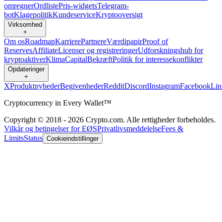
omregner
Ordliste
Pris-widgets
Telegram-
bot
Klagepolitik
Kundeservice
Kryptooversigt
Virksomhed
+
Om os
Roadmap
Karriere
Partnere
Værdipapir
Proof of
Reserves
Affiliate
Licenser og registreringer
Udforskningshub for
kryptoaktiver
Klima
Capital
Bekræft
Politik for interessekonflikter
Opdateringer
+
X
Produktnyheder
Begivenheder
Reddit
Discord
Instagram
Facebook
Lin
Cryptocurrency in Every Wallet™
Copyright © 2018 - 2026 Crypto.com. Alle rettigheder forbeholdes.
Vilkår og betingelser for EØS
Privatlivsmeddelelse
Fees &
Limits
Status
Cookieindstillinger