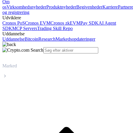
Om
os
Virksomhedsnyheder
Produktnyheder
Begivenheder
Karriere
Partner
og registrering
Udviklere
Cronos PoS
Cronos EVM
Cronos zkEVM
Pay SDK
AI Agent
SDK
MCP Servers
Trading Skill Repo
Uddannelse
Uddannelse
Bitcoin
Research
Markedsopdateringer
Marked
Dash
Livepris på Dash DASH