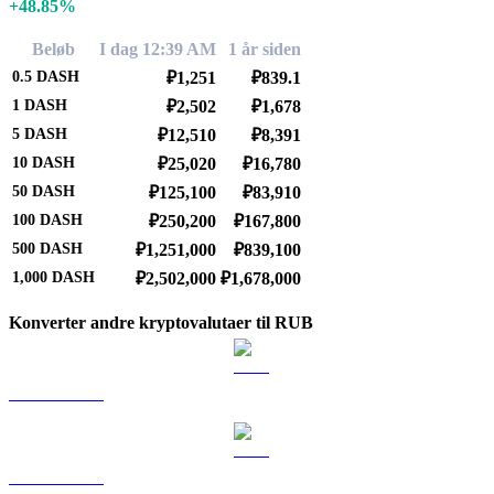
+48.85%
Beløb
I dag 12:39 AM
1 år siden
0.5
DASH
₽1,251
₽839.1
1
DASH
₽2,502
₽1,678
5
DASH
₽12,510
₽8,391
10
DASH
₽25,020
₽16,780
50
DASH
₽125,100
₽83,910
100
DASH
₽250,200
₽167,800
500
DASH
₽1,251,000
₽839,100
1,000
DASH
₽2,502,000
₽1,678,000
Konverter andre kryptovalutaer til RUB
BTC til RUB
ETH til RUB