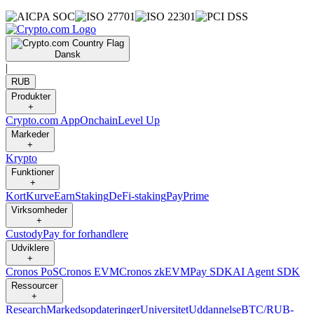
Dansk
|
RUB
Produkter
+
Crypto.com App
Onchain
Level Up
Markeder
+
Krypto
Funktioner
+
Kort
Kurve
Earn
Staking
DeFi-staking
Pay
Prime
Virksomheder
+
Custody
Pay for forhandlere
Udviklere
+
Cronos PoS
Cronos EVM
Cronos zkEVM
Pay SDK
AI Agent SDK
Ressourcer
+
Research
Markedsopdateringer
Universitet
Uddannelse
BTC/RUB-