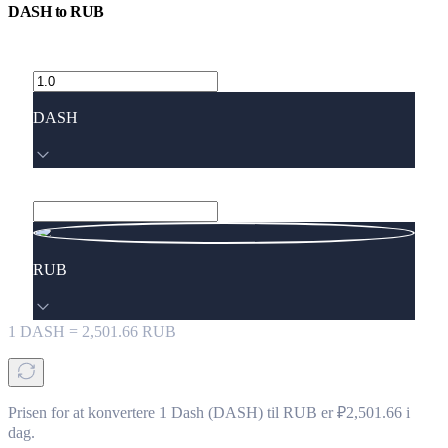
DASH
to
RUB
DASH
RUB
1
DASH
=
2,501.66
RUB
Prisen for at konvertere 1 Dash (DASH) til RUB er ₽2,501.66 i
dag.