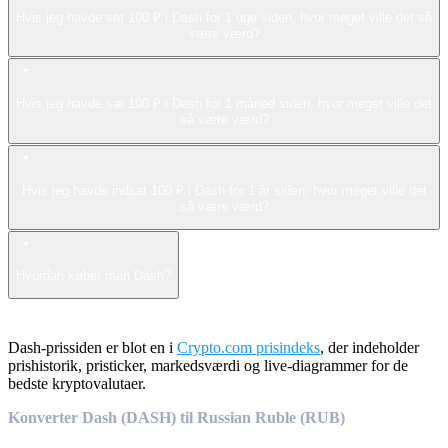
Hvis jeg havde sat 100 ₽ i Dash for 1 uge siden, hvor meget ville det så
være værd?
Hvis jeg havde sat 100 ₽ i Dash for 1 måned siden, hvor meget ville det
så være værd?
Hvis jeg havde indsat 100 ₽ i Dash for 1 år siden, hvor meget ville det
så være værd?
Hvordan køber man Dash?
Dash-prissiden er blot en i
Crypto.com prisindeks
, der indeholder
prishistorik, pristicker, markedsværdi og live-diagrammer for de
bedste kryptovalutaer.
Konverter Dash (DASH) til Russian Ruble (RUB)