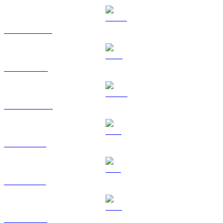
USDT til RUB
BNB til RUB
USDC til RUB
XRP til RUB
SOL til RUB
TRX til RUB