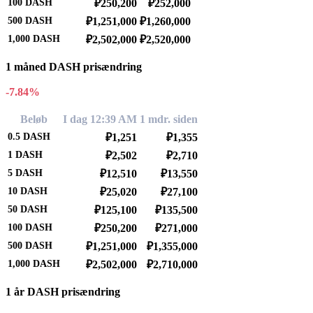
100
DASH
₽250,200
₽252,000
500
DASH
₽1,251,000
₽1,260,000
1,000
DASH
₽2,502,000
₽2,520,000
1 måned DASH prisændring
-7.84%
Beløb
I dag 12:39 AM
1 mdr. siden
0.5
DASH
₽1,251
₽1,355
1
DASH
₽2,502
₽2,710
5
DASH
₽12,510
₽13,550
10
DASH
₽25,020
₽27,100
50
DASH
₽125,100
₽135,500
100
DASH
₽250,200
₽271,000
500
DASH
₽1,251,000
₽1,355,000
1,000
DASH
₽2,502,000
₽2,710,000
1 år DASH prisændring